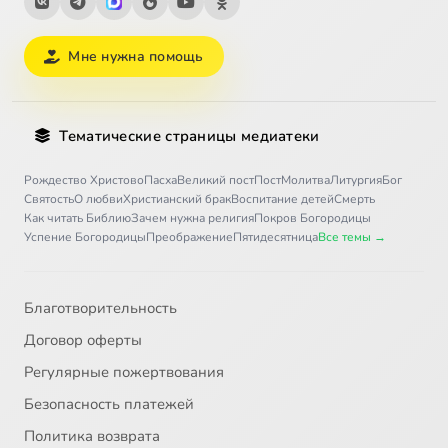
Мне нужна помощь
Тематические страницы медиатеки
Рождество Христово
Пасха
Великий пост
Пост
Молитва
Литургия
Бог
Святость
О любви
Христианский брак
Воспитание детей
Смерть
Как читать Библию
Зачем нужна религия
Покров Богородицы
Успение Богородицы
Преображение
Пятидесятница
Все темы →
Благотворительность
Договор оферты
Регулярные пожертвования
Безопасность платежей
Политика возврата