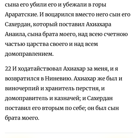
сына его убили его и убежали в горы
Араратские. И воцарился вместо него сын его
Сахердан, который поставил Ахиахара
Анаила, сына брата моего, над всею счетною
частью царства своего и над всем
домоправлением.
22 И ходатайствовал Ахиахар за меня, и я
возвратился в Ниневию. Ахиахар же был и
виночерпий и хранитель перстня, и
домоправитель и казначей; и Сахердан
поставил его вторым по себе; он был сын
брата моего.