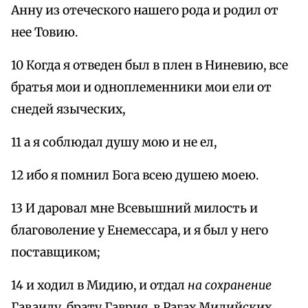
Анну из отеческого нашего рода и родил от
нее Товию.
10 Когда я отведен был в плен в Ниневию, все
братья мои и одноплеменники мои ели от
снедей языческих,
11 а я соблюдал душу мою и не ел,
12 ибо я помнил Бога всею душею моею.
13 И даровал мне Всевышний милость и
благоволение у Енемессара, и я был у него
поставщиком;
14 и ходил в Мидию, и отдал
на сохранение
Гаваилу, брату Гаврия, в Рагах Мидийских,