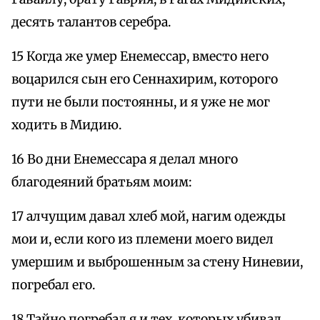
десять талантов серебра.
15 Когда же умер Енемессар, вместо него
воцарился сын его Сеннахирим, которого
пути не были постоянны, и я уже не мог
ходить в Мидию.
16 Во дни Енемессара я делал много
благодеяний братьям моим:
17 алчущим давал хлеб мой, нагим одежды
мои и, если кого из племени моего видел
умершим и выброшенным за стену Ниневии,
погребал его.
18 Тайно погребал я и тех, которых убивал