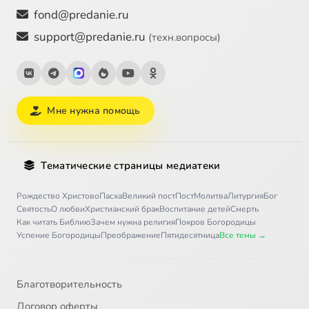
fond@predanie.ru
support@predanie.ru
(техн.вопросы)
Мне нужна помощь
Тематические страницы медиатеки
Рождество Христово
Пасха
Великий пост
Пост
Молитва
Литургия
Бог
Святость
О любви
Христианский брак
Воспитание детей
Смерть
Как читать Библию
Зачем нужна религия
Покров Богородицы
Успение Богородицы
Преображение
Пятидесятница
Все темы →
Благотворительность
Договор оферты