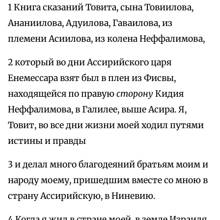
1 Книга сказаний Товита, сына Товиилова,
Ананиилова, Адуилова, Гаваилова, из
племени Асиилова, из колена Неффалимова,
2 который во дни Ассирийского царя
Енемессара взят был в плен из Фисвы,
находящейся по правую
сторону
Кидия
Неффалимова, в Галилее, выше Асира. Я,
Товит, во все дни жизни моей ходил путями
истины и правды
3 и делал много благодеяний братьям моим и
народу моему, пришедшим вместе со мною в
страну Ассирийскую, в Ниневию.
4 Когда я жил в стране моей, в земле Израиля,