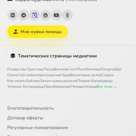
Мне нужна помощь
Тематические страницы медиатеки
Рождество Христово
Пасха
Великий пост
Пост
Молитва
Литургия
Бог
Святость
О любви
Христианский брак
Воспитание детей
Смерть
Как читать Библию
Зачем нужна религия
Покров Богородицы
Успение Богородицы
Преображение
Пятидесятница
Все темы →
Благотворительность
Договор оферты
Регулярные пожертвования