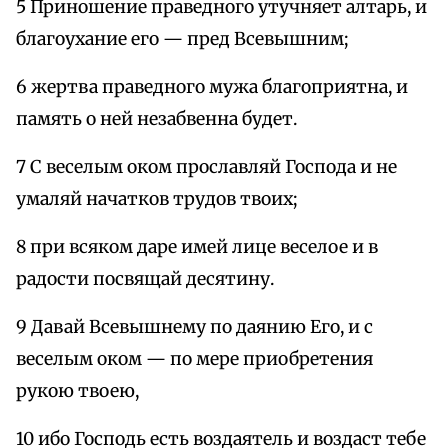
5 Приношение праведного утучняет алтарь, и
благоухание его — пред Всевышним;
6 жертва праведного мужа благоприятна, и
память о ней незабвенна будет.
7 С веселым оком прославляй Господа и не
умаляй начатков трудов твоих;
8 при всяком даре имей лице веселое и в
радости посвящай десятину.
9 Давай Всевышнему по даянию Его, и с
веселым оком — по мере приобретения
рукою твоею,
10 ибо Господь есть воздаятель и воздаст тебе