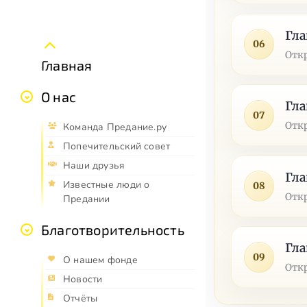
Гла
06
Отк
Главная
О нас
Гла
07
Отк
Команда Предание.ру
Попечительский совет
Наши друзья
Гла
Известные люди о
08
Отк
Предании
Благотворительность
Гла
09
О нашем фонде
Отк
Новости
Отчёты