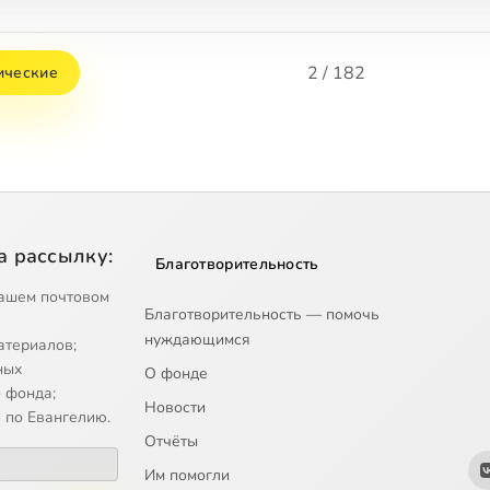
2 / 182
ические
а рассылку:
Благотворительность
ашем почтовом
Благотворительность — помочь
нуждающимся
атериалов;
ных
О фонде
 фонда;
Новости
 по Евангелию.
Отчёты
Им помогли