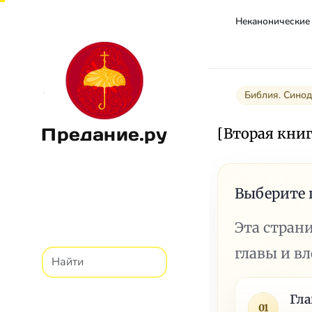
Библия. Сино
Предание.ру
[Вторая кни
Выберите 
Эта стран
главы и в
Гла
01