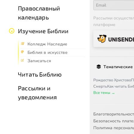
Православный
календарь
Рассылки осуществ
платформе
Изучение Библии
Колледж Наследие
Библия в искусстве
Записаться
Тематические
Читать Библию
Рождество Христово
П
Смерть
Как читать Б
Рассылки и
Все темы →
уведомления
Благотворительнос
Безопасность плат
Политика персонал