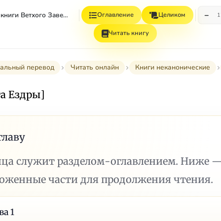
−
Неканонические книги Ветхого Завета
Оглавление
Целиком
1
Читать книгу
дальный перевод
Читать онлайн
Книги неканонические
га Ездры]
главу
ица служит разделом-оглавлением. Ниже 
ложенные части для продолжения чтения.
ва 1