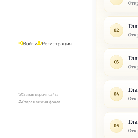
Отк
Гла
02
Отк
Войти
Регистрация
Гла
03
Отк
Гла
04
Старая версия сайта
Отк
Старая версия фонда
Гла
05
Отк