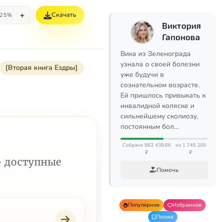
+
Скачать
25%
Виктория
Гапонова
Вика из Зеленограда
узнала о своей болезни
[Вторая книга Ездры]
уже будучи в
сознательном возрасте.
Ей пришлось привыкать к
инвалидной коляске и
сильнейшему сколиозу,
постоянным бол…
Собрано 862 438,66
из 1 745 200
₽
₽
— доступные
Помочь
Популярное
Избранное
Позже