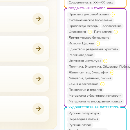
Современность. XX—XXI века
ПРЕДМЕТНЫЙ КАТАЛОГ
Практика духовной жизни
Систематическое богословие
Проповеди, беседы
Апологетика
Философия
Патрология
Литургическое богословие
История Церкви
Единство и разделения христиан
Религиоведение
Искусство и культура
Политика. Экономика. Общество. Публи
Жития святых, биографии
Мемуары, дневники, письма
Семья и воспитание
Психология и терапия
Материалы о благотворительности
Материалы на иностранных языках
ХУДОЖЕСТВЕННАЯ ЛИТЕРАТУРА
Русская литература
Переводная поэзия
Русская поэзия