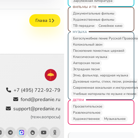
Зарубежная литература
ФИЛЬМЫ И ТВ
Документальные фильмы
Художественные фильмы
Глава 1
ТВ-передачи
Семейное кино
МУЗЫКА
Богослужебное пение Русской Правосл
Колокольный звон
Песнопения поместных церквей
Классическая музыка
Авторская песня
Эстрадная песня
Этно, фольклор, народная музыка
Духовные канты, стихи, песни, романсы
Современная вокальная и инструментал
+7 (495) 722-92-79
Учебные материалы по музыке и пению
fond@predanie.ru
ДЕТЯМ
Просветительское
support@predanie.ru
Развлекательное
(техн.вопросы)
Художественное
Музыкальное