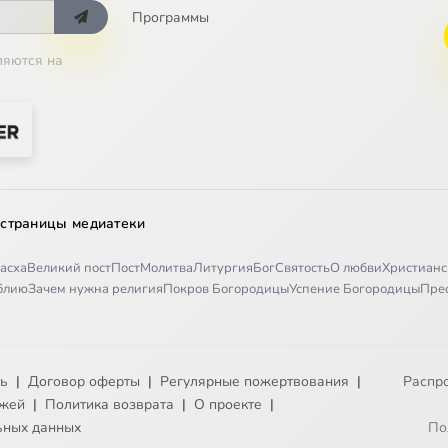
Программы
ляются на
 страницы медиатеки
асха
Великий пост
Пост
Молитва
Литургия
Бог
Святость
О любви
Христианс
иблию
Зачем нужна религия
Покров Богородицы
Успение Богородицы
Пре
ть
|
Договор оферты
|
Регулярные пожертвования
|
Распр
ежей
|
Политика возврата
|
О проекте
|
ьных данных
По