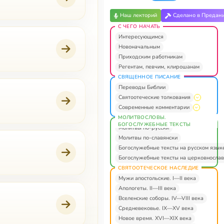
Наш лекторий
Сделано в Предан
С ЧЕГО НАЧАТЬ
Интересующимся
Новоначальным
Приходским работникам
Регентам, певчим, клирошанам
СВЯЩЕННОЕ ПИСАНИЕ
Переводы Библии
Святоотеческие толкования
Современные комментарии
МОЛИТВОСЛОВЫ.
БОГОСЛУЖЕБНЫЕ ТЕКСТЫ
Молитвы по-русски
Молитвы по-славянски
Богослужебные тексты на русском язык
Богослужебные тексты на церковнослав
СВЯТООТЕЧЕСКОЕ НАСЛЕДИЕ
Мужи апостольские. I—II века
Апологеты. II—III века
Вселенские соборы. IV—VIII века
Средневековье. IX—XV века
Новое время. XVI—XIX века