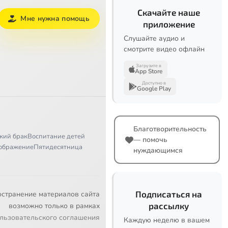
Скачайте наше
Мне нужна помощь
приложение
Слушайте аудио и
смотрите видео офлайн
Загрузите в
App Store
Доступно в
Google Play
Благотворительность
кий брак
Воспитание детей
— помочь
ображение
Пятидесятница
нуждающимся
Подписаться на
остранение материалов сайта
рассылку
возможно только в рамках
льзовательского соглашения
Каждую неделю в вашем