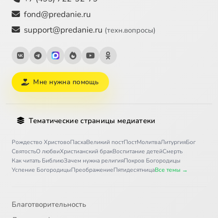
fond@predanie.ru
support@predanie.ru
(техн.вопросы)
Мне нужна помощь
Тематические страницы медиатеки
Рождество Христово
Пасха
Великий пост
Пост
Молитва
Литургия
Бог
Святость
О любви
Христианский брак
Воспитание детей
Смерть
Как читать Библию
Зачем нужна религия
Покров Богородицы
Успение Богородицы
Преображение
Пятидесятница
Все темы →
Благотворительность