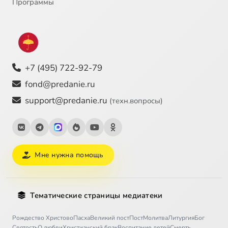
Программы
+7 (495) 722-92-79
fond@predanie.ru
support@predanie.ru
(техн.вопросы)
Мне нужна помощь
Тематические страницы медиатеки
Рождество Христово
Пасха
Великий пост
Пост
Молитва
Литургия
Бог
Святость
О любви
Христианский брак
Воспитание детей
Смерть