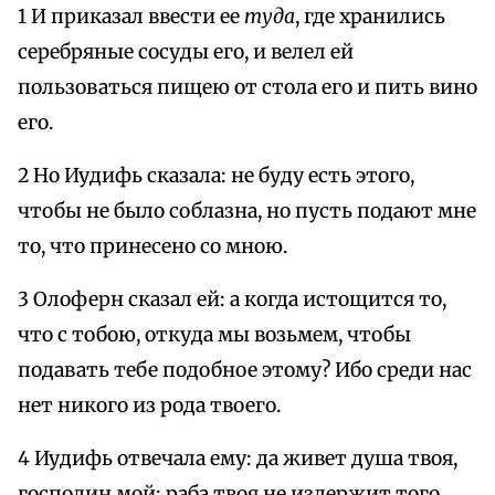
1 И приказал ввести ее
туда
, где хранились
серебряные сосуды его, и велел ей
пользоваться пищею от стола его и пить вино
его.
2 Но Иудифь сказала: не буду есть этого,
чтобы не было соблазна, но пусть подают мне
то, что принесено со мною.
3 Олоферн сказал ей: а когда истощится то,
что с тобою, откуда мы возьмем, чтобы
подавать тебе подобное этому? Ибо среди нас
нет никого из рода твоего.
4 Иудифь отвечала ему: да живет душа твоя,
господин мой; раба твоя не издержит того,