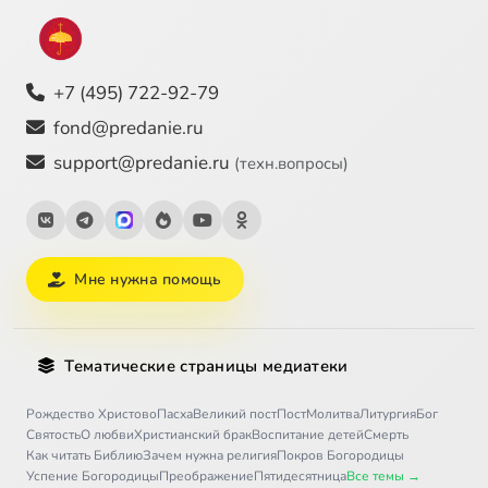
+7 (495) 722-92-79
fond@predanie.ru
support@predanie.ru
(техн.вопросы)
Мне нужна помощь
Тематические страницы медиатеки
Рождество Христово
Пасха
Великий пост
Пост
Молитва
Литургия
Бог
Святость
О любви
Христианский брак
Воспитание детей
Смерть
Как читать Библию
Зачем нужна религия
Покров Богородицы
Успение Богородицы
Преображение
Пятидесятница
Все темы →