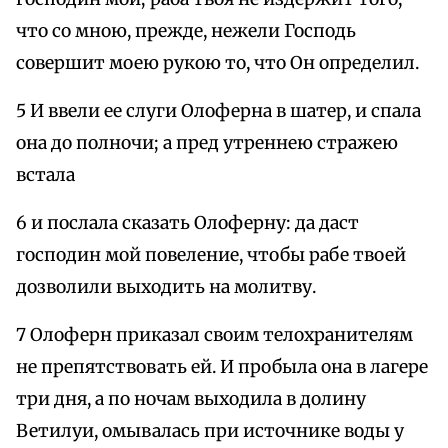
что со мною, прежде, нежели Господь
совершит моею рукою то, что Он определил.
5 И ввели ее слуги Олоферна в шатер, и спала
она до полночи; а пред утреннею стражею
встала
6 и послала сказать Олоферну: да даст
господин мой повеление, чтобы рабе твоей
дозволили выходить на молитву.
7 Олоферн приказал своим телохранителям
не препятствовать ей. И пробыла она в лагере
три дня, а по ночам выходила в долину
Ветилуи, омывалась при источнике воды у