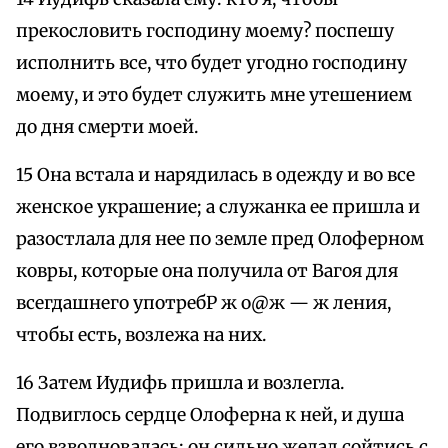
прекословить господину моему? поспешу
исполнить все, что будет угодно господину
моему, и это будет служить мне утешением
до дня смерти моей.
15 Она встала и нарядилась в одежду и во все
женское украшение; а служанка ее пришла и
разостлала для нее по земле пред Олоферном
ковры, которые она получила от Вагоя для
всегдашнего употребP ж о@ж — ж ления,
чтобы есть, возлежа на них.
16 Затем Иудифь пришла и возлегла.
Подвиглось сердце Олоферна к ней, и душа
его взволновалась: он сильно желал сойтись с