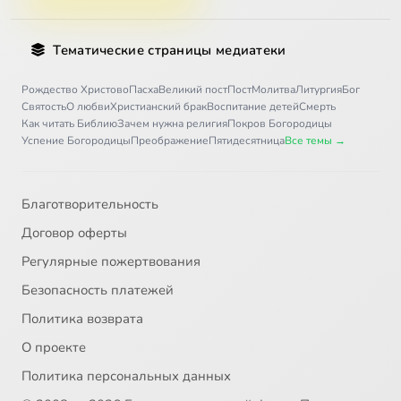
Тематические страницы медиатеки
Рождество Христово
Пасха
Великий пост
Пост
Молитва
Литургия
Бог
Святость
О любви
Христианский брак
Воспитание детей
Смерть
Как читать Библию
Зачем нужна религия
Покров Богородицы
Успение Богородицы
Преображение
Пятидесятница
Все темы →
Благотворительность
Договор оферты
Регулярные пожертвования
Безопасность платежей
Политика возврата
О проекте
Политика персональных данных