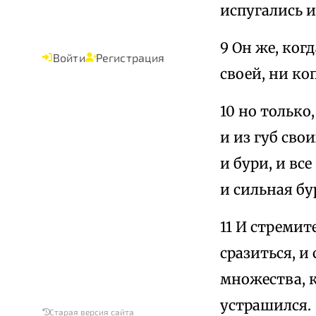
испугались и
9 Он же, ког
Войти
Регистрация
своей, ни ко
10 но только
и из губ сво
и бури, и вс
и сильная бу
11 И стремит
сразиться, и
множества, к
устрашился.
Старая версия сайта