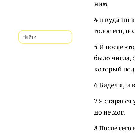
ним;
4 и куда ни 
голос его, п
5 И после эт
было числа, 
который подн
6 Видел я, и 
7 Я старался
но не мог.
8 После сего 