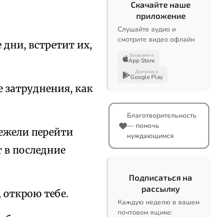
Скачайте наше
приложение
Слушайте аудио и
смотрите видео офлайн
 дни, встретит их,
Загрузите в
App Store
Доступно в
Google Play
 затруднения, как
Благотворительность
— помочь
нежели перейти
нуждающимся
т в последние
Подписаться на
рассылку
, открою тебе.
Каждую неделю в вашем
почтовом ящике: