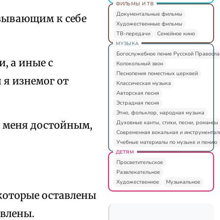
ФИЛЬМЫ И ТВ
Документальные фильмы
изывающим к себе
Художественные фильмы
ТВ-передачи
Семейное кино
МУЗЫКА
Богослужебное пение Русской Правосл
, а иные с
Колокольный звон
Песнопения поместных церквей
 я изнемог от
Классическая музыка
Авторская песня
Эстрадная песня
Этно, фольклор, народная музыка
Духовные канты, стихи, песни, романсы
ил меня достойным,
Современная вокальная и инструментал
Учебные материалы по музыке и пению
ДЕТЯМ
Просветительское
Развлекательное
Художественное
Музыкальное
 которые оставлены
авлены.