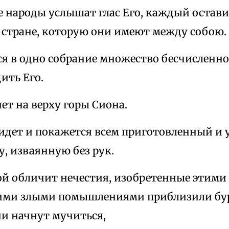
се народы услышат глас Его, каждый остави
 стране, которую они имеют между собою.
ся в одно собрание множество бесчисленно
ить Его.
нет на верху горы Сиона.
ридет и покажется всем приготовленный и 
у, изваянную без рук.
ой обличит нечестия, изобретенные этими
ими злыми помышлениями приблизили бур
и начнут мучиться,