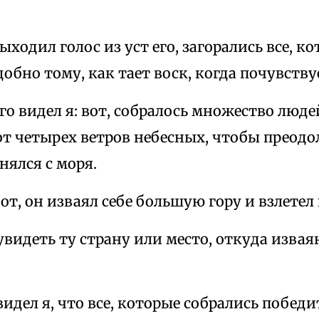
выходил голос из уст его, загорались все, 
одобно тому, как тает воск, когда почувству
ого видел я: вот, собралось множество люд
от четырех ветров небесных, чтобы преодо
ялся с моря.
вот, он изваял себе большую гору и взлетел 
 увидеть ту страну или место, откуда изваян
видел я, что все, которые собрались победи