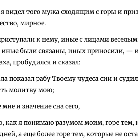
о я видел того мужа сходящим с горы и пр
ество, мирное.
приступали к нему, иные с лицами веселыми
 иные были связаны, иных приносили, — и
аха, пробудился и сказал:
ала показал рабу Твоему чудеса сии и суд
ть молитву мою;
 мне и значение сна сего,
о, как я понимаю разумом моим, горе тем,
 дней, а еще более горе тем, которые не ост