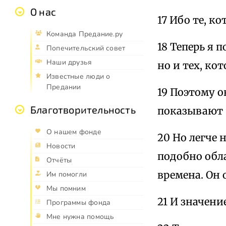
О нас
17 Ибо те, к
Команда Предание.ру
18 Теперь я 
Попечительский совет
Наши друзья
но и тех, ко
Известные люди о
Предании
19 Поэтому 
Благотворительность
показывают 
О нашем фонде
20 Но легче 
Новости
подобно обла
Отчёты
времена. Он 
Им помогли
Мы помним
21 И значени
Программы фонда
Мне нужна помощь