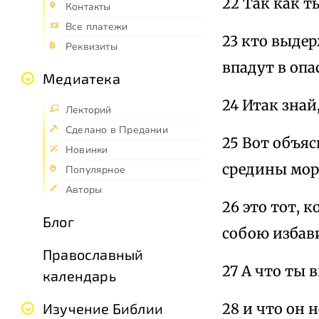
22 Так как т
Контакты
Все платежи
23 кто выдер
Реквизиты
впадут в опа
Медиатека
24 Итак знай
Лекторий
Сделано в Предании
25 Вот объяс
Новинки
средины мор
Популярное
Авторы
26 это тот,
Блог
собою избави
Православный
27 А что ты 
календарь
28 и что он 
Изучение Библии