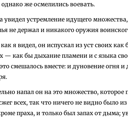
 однако же осмелились воевать.
да увидел устремление идущего множества,
пья не держал и никакого оружия воинског
, как я видел, он испускал из уст своих как
их — как бы дыхание пламени и с языка св
е это смешалось вместе: и дуновение огня 
ря.
ельно напал он на это множество, которое
 сжег всех, так что ничего не видно было и
роме праха, и только был запах от дыма; ув