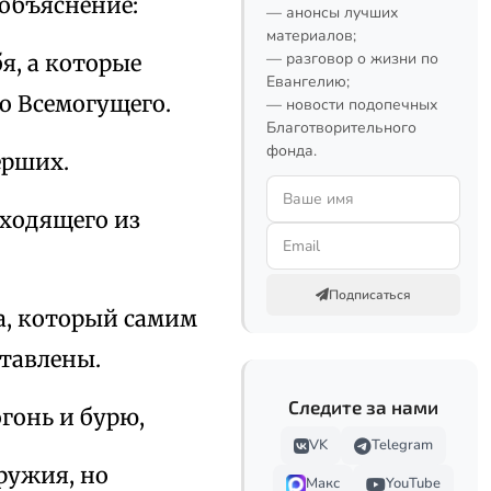
 объяснение:
— анонсы лучших
материалов;
— разговор о жизни по
я, а которые
Евангелию;
во Всемогущего.
— новости подопечных
Благотворительного
фонда.
ерших.
сходящего из
Подписаться
а, который самим
ставлены.
Следите за нами
огонь и бурю,
VK
Telegram
ружия, но
Макс
YouTube