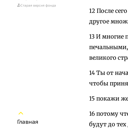
Старая версия фонда
12 После сег
другое множ
13 И многие 
печальными,
великого стр
14 Ты от нач
чтобы приня
15 покажи же
16 потому чт
Главная
будут до тех