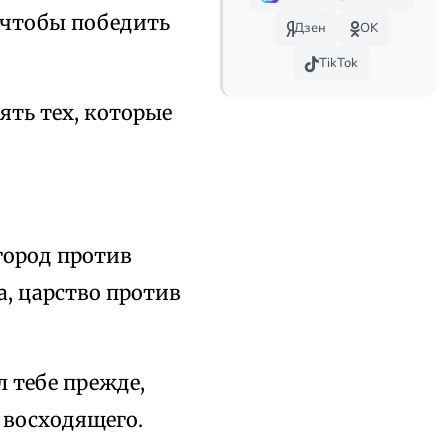
 чтобы победить
Дзен
OK
TikTok
ять тех, которые
город против
а, царство против
л тебе прежде,
 восходящего.