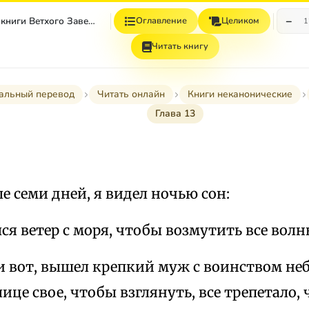
−
Неканонические книги Ветхого Завета
Оглавление
Целиком
1
Читать книгу
дальный перевод
Читать онлайн
Книги неканонические
Глава 13
ле семи дней, я видел ночью сон:
лся ветер с моря, чтобы возмутить все волн
 и вот, вышел крепкий муж с воинством не
ице свое, чтобы взглянуть, все трепетало,