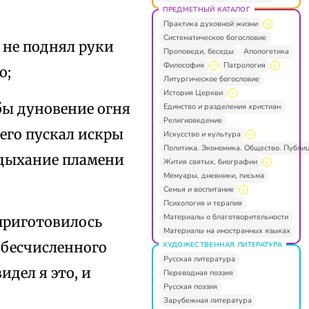
ПРЕДМЕТНЫЙ КАТАЛОГ
Практика духовной жизни
Систематическое богословие
 не поднял руки
Проповеди, беседы
Апологетика
Философия
Патрология
о;
Литургическое богословие
История Церкви
 бы дуновение огня
Единство и разделения христиан
Религиоведение
оего пускал искры
Искусство и культура
Политика. Экономика. Общество. Публи
и дыхание пламени
Жития святых, биографии
Мемуары, дневники, письма
Семья и воспитание
Психология и терапия
Материалы о благотворительности
 приготовилось
Материалы на иностранных языках
з бесчисленного
ХУДОЖЕСТВЕННАЯ ЛИТЕРАТУРА
Русская литература
идел я это, и
Переводная поэзия
Русская поэзия
Зарубежная литература