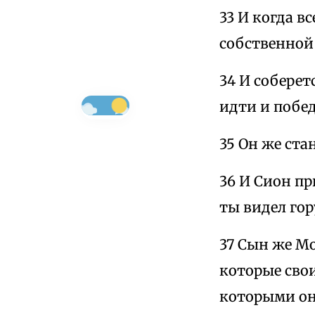
33 И когда в
собственной
34 И соберет
идти и побед
35 Он же ста
36 И Сион п
ты видел гор
37 Сын же М
которые сво
которыми он