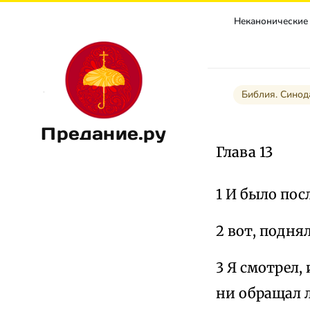
Библия. Сино
Предание.ру
Глава 13
1 И было пос
2 вот, подня
3 Я смотрел,
ни обращал л