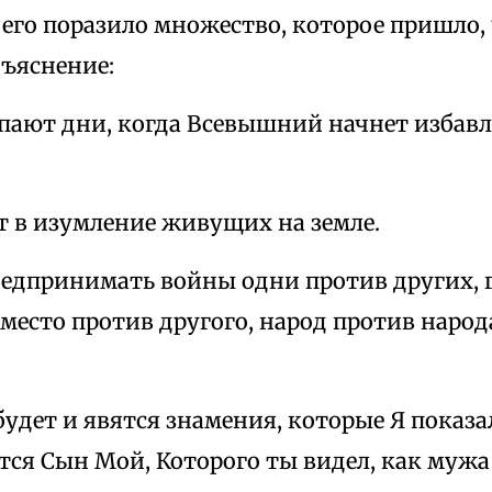
 его поразило множество, которое пришло,
бъяснение:
упают дни, когда Всевышний начнет избавл
т в изумление живущих на земле.
предпринимать войны одни против других, 
 место против другого, народ против народ
 будет и явятся знамения, которые Я показа
тся Сын Мой, Которого ты видел, как мужа