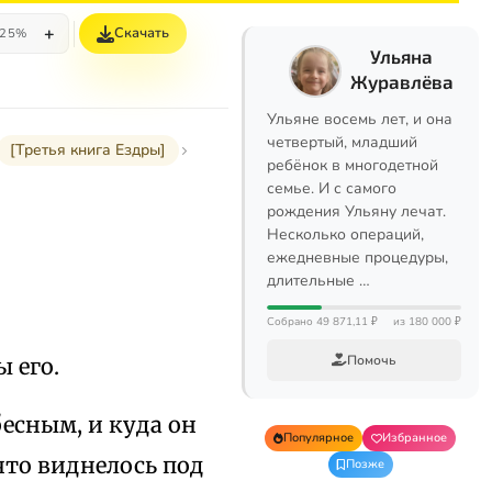
+
Скачать
25%
Ульяна
Журавлёва
Ульяне восемь лет, и она
четвертый, младший
[Третья книга Ездры]
ребёнок в многодетной
семье. И с самого
рождения Ульяну лечат.
Несколько операций,
ежедневные процедуры,
длительные …
Собрано 49 871,11 ₽
из 180 000 ₽
Помочь
ы его.
бесным, и куда он
Популярное
Избранное
 что виднелось под
Позже