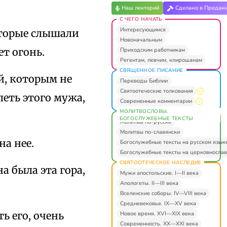
Наш лекторий
Сделано в Предан
С ЧЕГО НАЧАТЬ
Интересующимся
которые слышали
Новоначальным
ет огонь.
Приходским работникам
Регентам, певчим, клирошанам
СВЯЩЕННОЕ ПИСАНИЕ
ей, которым не
Переводы Библии
Святоотеческие толкования
леть этого мужа,
Современные комментарии
МОЛИТВОСЛОВЫ.
БОГОСЛУЖЕБНЫЕ ТЕКСТЫ
Молитвы по-русски
Молитвы по-славянски
на нее.
Богослужебные тексты на русском язык
Богослужебные тексты на церковнослав
СВЯТООТЕЧЕСКОЕ НАСЛЕДИЕ
а была эта гора,
Мужи апостольские. I—II века
Апологеты. II—III века
Вселенские соборы. IV—VIII века
Средневековье. IX—XV века
ть его, очень
Новое время. XVI—XIX века
Современность. XX—XXI века