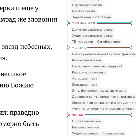
Переводная поэзия
ерви и еще у
Русская поэзия
Зарубежная литература
смрад же зловония
ФИЛЬМЫ И ТВ
Документальные фильмы
Художественные фильмы
ТВ-передачи
Семейное кино
 звезд небесных,
МУЗЫКА
Богослужебное пение Русской Правосл
ия.
Колокольный звон
Песнопения поместных церквей
Классическая музыка
 великое
Авторская песня
анию Божию
Эстрадная песня
Этно, фольклор, народная музыка
Духовные канты, стихи, песни, романсы
Современная вокальная и инструментал
Учебные материалы по музыке и пению
рил: праведно
ДЕТЯМ
Просветительское
комерно быть
Развлекательное
Художественное
Музыкальное