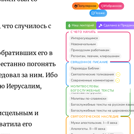
Популярное
Избранное
Позже
 что случилось с
Наш лекторий
Сделано в Предан
С ЧЕГО НАЧАТЬ
Интересующимся
Новоначальным
Приходским работникам
обративших его в
Регентам, певчим, клирошанам
СВЯЩЕННОЕ ПИСАНИЕ
рестанно погонять
Переводы Библии
едовал за ним. Ибо
Святоотеческие толкования
Современные комментарии
аю Иерусалим,
МОЛИТВОСЛОВЫ.
БОГОСЛУЖЕБНЫЕ ТЕКСТЫ
Молитвы по-русски
Молитвы по-славянски
Богослужебные тексты на русском язык
Богослужебные тексты на церковнослав
еисцельным и
СВЯТООТЕЧЕСКОЕ НАСЛЕДИЕ
ватила его
Мужи апостольские. I—II века
Апологеты. II—III века