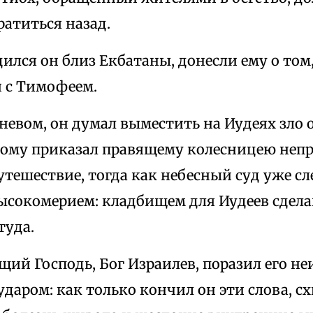
атиться назад.
дился он близ Екбатаны, донесли ему о том,
 с Тимофеем.
невом, он думал выместить на Иудеях зло 
этому приказал правящему колесницею неп
утешествие, тогда как небесный суд уже сл
высокомерием: кладбищем для Иудеев сдел
туда.
щий Господь, Бог Израилев, поразил его н
аром: как только кончил он эти слова, сх