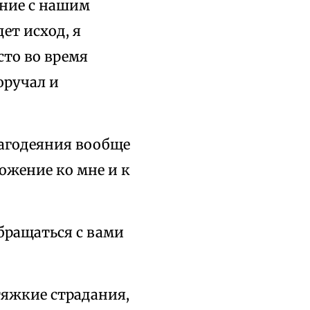
едние с нашим
ет исход, я
сто во время
оручал и
лагодеяния вообще
ожение ко мне и к
обращаться с вами
тяжкие страдания,