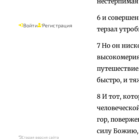
нестерпимая
6 и соверше
Войти
Регистрация
терзал утроб
7 Но он ниск
высокомерия
путешествие.
быстро, и тя
8 И тот, кот
человеческой
гор, поверже
силу Божию,
Старая версия сайта