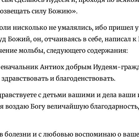
 возвещать силу Божию».
боли нисколько не умалялись, ибо пришел у
д Божий, он, отчаиваясь в себе, написал к
чение мольбы, следующего содержания:
военачальник Антиох добрым Иудеям-гра
 здравствовать и благоденствовать.
дравствуете с детьми вашими и дела ваши
 я воздаю Богу величайшую благодарность,
у в болезни и с любовью воспоминаю о ваш