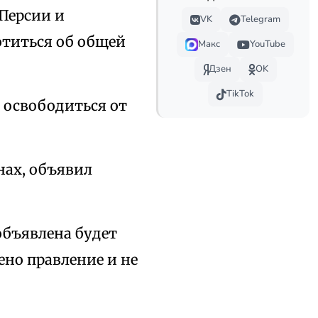
 Персии и
VK
Telegram
отиться об общей
Макс
YouTube
Дзен
OK
TikTok
 освободиться от
анах, объявил
объявлена будет
ено правление и не