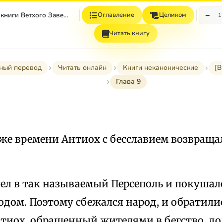
−
Неканонические книги Ветхого Завета
Оглавление
Целиком
1
Читать книгу
ный перевод
Читать онлайн
Книги неканонические
[В
Глава 9
 же времени Антиох с бесславием возвраща
ел в так называемый Персеполь и покушал
одом. Поэтому сбежался народ, и обратил
нтиох, обращенный жителями в бегство, до