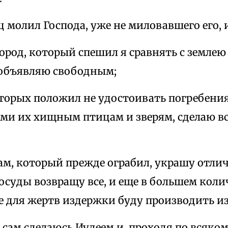
ц молил Господа, уже не миловавшего его, 
ород, который спешил я сравнять с землею 
объявляю свободным;
оторых положил не удостоивать погребения
тьми их хищным птицам и зверям, сделаю в
рам, который прежде ограбил, украшу отл
суды возвращу все, и еще в большем колич
 для жертв издержки буду производить из
о, сам сделаюсь Иудеем и, проходя по всяк