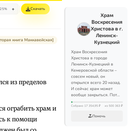
+
Скачать
25%
Храм
Воскресения
Христова в г.
Ленинск-
торая книга Маккавейская]
Кузнецкий
Храм Воскресения
Христова в городе
Ленинск-Кузнецкий в
Кемеровской области –
совсем новый, он
лся из пределов
открылся всего 20 назад.
И сейчас храм может
вообще закрыться. Пот…
Собрано 17 354,95 ₽
из 500 363 ₽
ся ограбить храм и
Помочь
ись к помощи
лжен был со