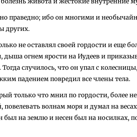
 болезнь живота и жестокие внутренние м
нно праведно; ибо он многими и необыча
ы других.
олько не оставлял своей гордости и еще бо
, дыша огнем ярости на Иудеев и приказы
 Тогда случилось, что он упал с колесницы
жким падением повредил все члены тела.
орый только что мнил по гордости, более н
, повелевать волнам моря и думал на веса
н был на землю и несен был на носилках, 