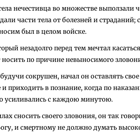
 тела нечестивца во множестве выползали ч
али части тела от болезней и страданий; 
носим был в целом войске.
оторый незадолго перед тем мечтал касаться
г носить по причине невыносимого зловон
, будучи сокрушен, начал он оставлять свое
 и приходить в познание, когда по наказ
го усиливались с каждою минутою.
силах сносить своего зловония, он так гово
Богу, и смертному не должно думать высо
.