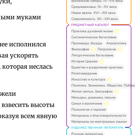
уки,
Вселенские соборы. IV—VIII века
Средневековье. IX—XV века
Новое время. XVI—XIX века
йными муками
Современность. XX—XXI века
ПРЕДМЕТНЫЙ КАТАЛОГ
Практика духовной жизни
Систематическое богословие
лее исполнился
Проповеди, беседы
Апологетика
Философия
Патрология
вая ускорять
Литургическое богословие
История Церкви
, которая неслась
Единство и разделения христиан
Религиоведение
Искусство и культура
Политика. Экономика. Общество. Публи
Жития святых, биографии
ежели
Мемуары, дневники, письма
х взвесить высоты
Семья и воспитание
Психология и терапия
показуя всем явную
Материалы о благотворительности
Материалы на иностранных языках
ХУДОЖЕСТВЕННАЯ ЛИТЕРАТУРА
Русская литература