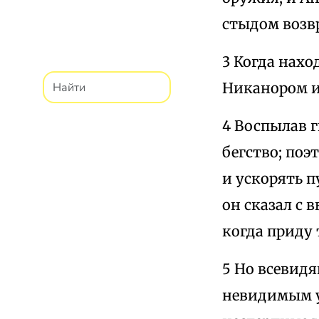
стыдом возвр
3 Когда нахо
Никанором и
4 Воспылав г
бегство; по
и ускорять п
он сказал с 
когда приду 
5 Но всевидя
невидимым уд