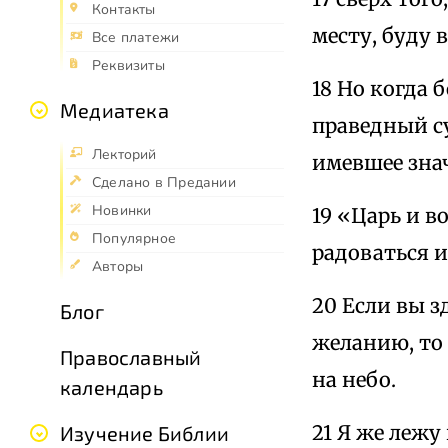
Контакты
месту, буду
Все платежи
Реквизиты
18 Но когда 
Медиатека
праведный су
Лекторий
имевшее зна
Сделано в Предании
Новинки
19 «Царь и 
Популярное
радоваться и
Авторы
20 Если вы з
Блог
желанию, то
Православный
на небо.
календарь
21 Я же леж
Изучение Библии