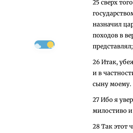
25 сверх тог
государство
назначил цар
походов в ве
представлял;
26 Итак, уб
и в частност
сыну моему.
27 Ибо я уве
милостиво и
28 Так этот 