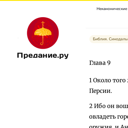
Библия. Синодаль
Предание.ру
Глава 9
1 Около того
Персии.
2 Ибо он вош
овладеть гор
оружия, и А