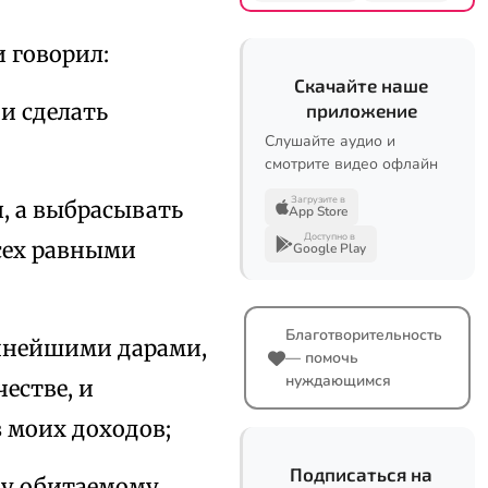
и говорил:
Скачайте наше
и сделать
приложение
Слушайте аудио и
смотрите видео офлайн
Загрузите в
, а выбрасывать
App Store
Доступно в
сех равными
Google Play
Благотворительность
ичнейшими дарами,
— помочь
нуждающимся
естве, и
 моих доходов;
Подписаться на
ому обитаемому