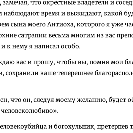
о, замечая, что окрестные владетели и сос
м наблюдают время и выжидают, какой буд
ем сына моего Антиоха, которого я уже ча
рхние сатрапии весьма многим из вас преп
 и к нему я написал особо.
еждаю вас и прошу, чтобы вы, помня мои б
и, сохранили ваше теперешнее благораспол
рен, что он, следуя моему желанию, будет 
 человеколюбиво».
человекоубийца и богохульник, претерпев 