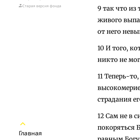
Старая версия фонда
9 так что из
живого выпад
от него невы
10 И того, к
никто не мо
11 Теперь-то
высокомерие
страдания е
12 Сам не в 
покоряться 
Главная
равным Богу