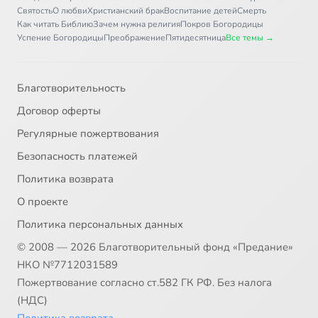
Святость
О любви
Христианский брак
Воспитание детей
Смерть
Как читать Библию
Зачем нужна религия
Покров Богородицы
Успение Богородицы
Преображение
Пятидесятница
Все темы →
Благотворительность
Договор оферты
Регулярные пожертвования
Безопасность платежей
Политика возврата
О проекте
Политика персональных данных
© 2008 — 2026 Благотворительный фонд «Предание»
НКО №7712031589
Пожертвование согласно ст.582 ГК РФ. Без налога
(НДС)