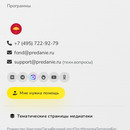
Программы
+7 (495) 722-92-79
fond@predanie.ru
support@predanie.ru
(техн.вопросы)
Мне нужна помощь
Тематические страницы медиатеки
Рождество Христово
Пасха
Великий пост
Пост
Молитва
Литургия
Бог