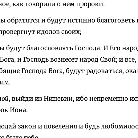
ое, как говорили о нем пророки.
ды обратятся и будут истинно благоговеть
провергнут идолов своих;
ды будут благословлять Господа. И Его наро
Бога, и Господь вознесет народ Свой; и все
ящие Господа Бога, будут радоваться, ок
им.
мой
, выйди из Ниневии, ибо непременно ис
ок Иона.
людай закон и повеления и будь любомилос
о было тебе.