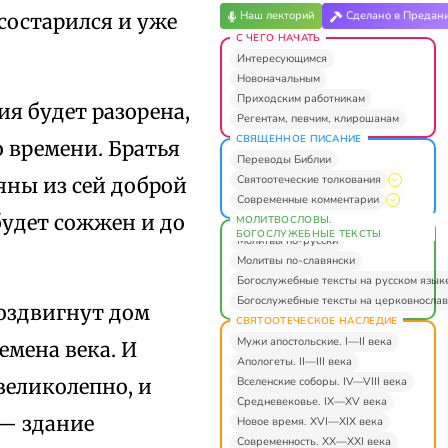
Наш лекторий
Сделано в Предан
 состарился и уже
С ЧЕГО НАЧАТЬ
Интересующимся
Новоначальным
Приходским работникам
вия будет разорена,
Регентам, певчим, клирошанам
СВЯЩЕННОЕ ПИСАНИЕ
о времени. Братья
Переводы Библии
Святоотеческие толкования
еяны из сей доброй
Современные комментарии
будет сожжен и до
МОЛИТВОСЛОВЫ.
БОГОСЛУЖЕБНЫЕ ТЕКСТЫ
Молитвы по-русски
Молитвы по-славянски
Богослужебные тексты на русском язык
Богослужебные тексты на церковнослав
воздвигнут дом
СВЯТООТЕЧЕСКОЕ НАСЛЕДИЕ
Мужи апостольские. I—II века
емена века. И
Апологеты. II—III века
Вселенские соборы. IV—VIII века
великолепно, и
Средневековье. IX—XV века
 — здание
Новое время. XVI—XIX века
Современность. XX—XXI века