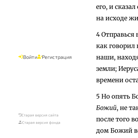
его, и сказал
на исходе ж
4 Отправься
как говорил 
наши, наход
Войти
Регистрация
земли; Иерус
времени оста
5 Но опять Б
Божий
, не т
Старая версия сайта
после того в
Старая версия фонда
дом Божий во