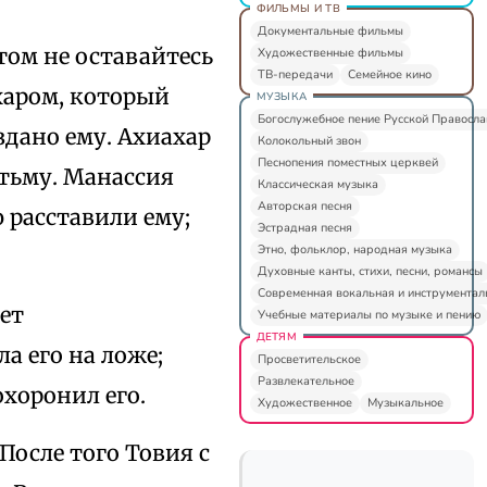
ФИЛЬМЫ И ТВ
Документальные фильмы
том не оставайтесь
Художественные фильмы
ТВ-передачи
Семейное кино
ахаром, который
МУЗЫКА
Богослужебное пение Русской Правосл
оздано ему. Ахиахар
Колокольный звон
Песнопения поместных церквей
 тьму. Манассия
Классическая музыка
Авторская песня
 расставили ему;
Эстрадная песня
Этно, фольклор, народная музыка
Духовные канты, стихи, песни, романсы
Современная вокальная и инструментал
ает
Учебные материалы по музыке и пению
ДЕТЯМ
ла его на ложе;
Просветительское
Развлекательное
охоронил его.
Художественное
Музыкальное
 После того Товия с