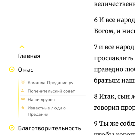
величественн
6 И все наро
Богом, и нис
7 и все наро
Главная
прославлять 
праведно люб
О нас
братьям наш
Команда Предание.ру
Попечительский совет
8 Итак, сын
Наши друзья
говорил прор
Известные люди о
Предании
9 Ты же соб
Благотворительность
чтобы хорош