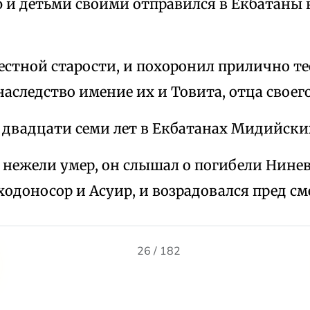
 и детьми своими отправился в Екбатаны к
честной старости, и похоронил прилично те
наследство имение их и Товита, отца своего
а двадцати семи лет в Екбатанах Мидийски
е нежели умер, он слышал о погибели Нине
одоносор и Асуир, и возрадовался пред с
26 / 182