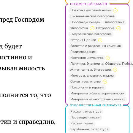
ПРЕДМЕТНЫЙ КАТАЛОГ
Практика духовной жизни
Систематическое богословие
 пред Господом
Проповеди, беседы
Апологетика
Философия
Патрология
Литургическое богословие
История Церкви
д будет
Единство и разделения христиан
Религиоведение
, истинно и
Искусство и культура
Политика. Экономика. Общество. Публи
азывая милость
Жития святых, биографии
Мемуары, дневники, письма
Семья и воспитание
Психология и терапия
Материалы о благотворительности
полнится то, что
Материалы на иностранных языках
ХУДОЖЕСТВЕННАЯ ЛИТЕРАТУРА
Русская литература
Переводная поэзия
тив и справедлив,
Русская поэзия
Зарубежная литература