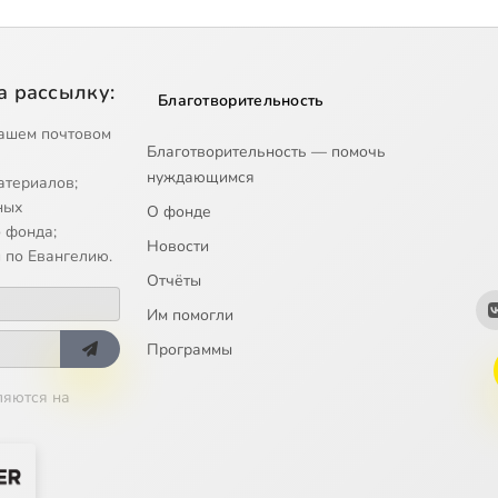
а рассылку:
Благотворительность
ашем почтовом
Благотворительность — помочь
нуждающимся
атериалов;
ных
О фонде
 фонда;
Новости
 по Евангелию.
Отчёты
Им помогли
Программы
ляются на