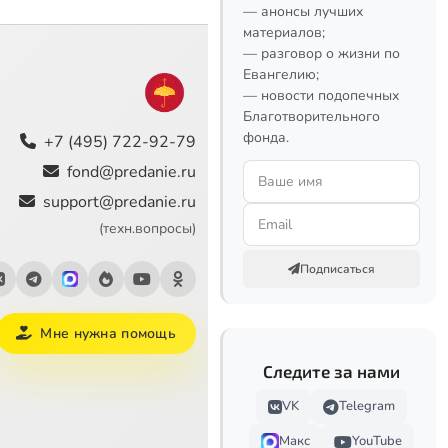
— анонсы лучших
материалов;
— разговор о жизни по
Евангелию;
— новости подопечных
Благотворительного
фонда.
+7 (495) 722-92-79
fond@predanie.ru
support@predanie.ru
(техн.вопросы)
Подписаться
Мне нужна помощь
Следите за нами
VK
Telegram
Макс
YouTube