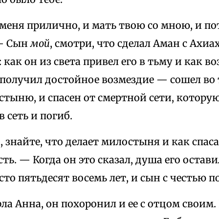
меня прилично, и мать твою со мною, и по
 — Сын
мой
, смотри, что сделал Аман с Ахи
: как он из света привел его в тьму и как в
т получил достойное возмездие — сошел во
тыню, и спасен от смертной сети, которую
в сеть и погиб.
и, знайте, что делает милостыня и как спас
ть. — Когда он это сказал, душа его остави
сто пятьдесят восемь лет, и сын с честью п
рла Анна, он похоронил и ее с отцом своим.