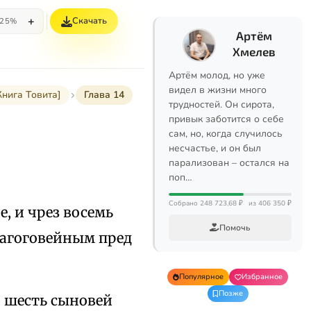
+
Скачать
25%
Артём
Хмелев
Артём молод, но уже
видел в жизни много
Книга Товита]
Глава 14
трудностей. Он сирота,
привык заботится о себе
сам, но, когда случилось
несчастье, и он был
парализован – остался на
поп…
Собрано 248 723,68 ₽
из 406 350 ₽
е, и чрез восемь
Помочь
лагоговейным пред
Популярное
Избранное
Позже
и шесть сыновей