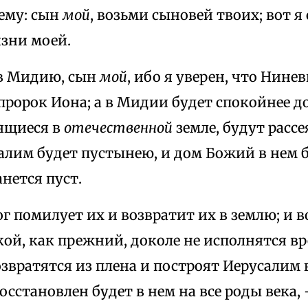
 ему: сын
мой
, возьми сыновей твоих; вот я
изни моей.
 в Мидию, сын
мой
, ибо я уверен, что Нине
пророк Иона; а в Мидии будет спокойнее д
ящиеся в
отечественной
земле, будут расс
алим будет пустынею, и дом Божий в нем 
нется пуст.
ог помилует их и возвратит их в землю; и 
акой, как прежний, доколе не исполнятся вр
озвратятся из плена и построят Иерусалим 
сстановлен будет в нем на все роды века,