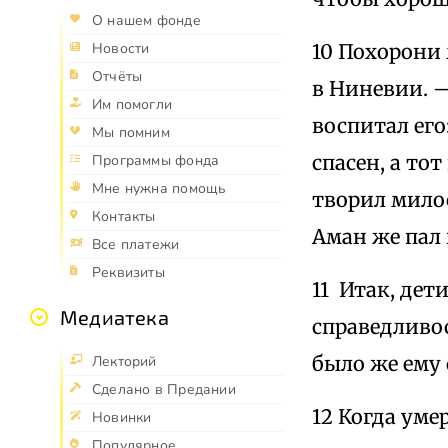
О нашем фонде
10 Похорони 
Новости
Отчёты
в Ниневии.
Им помогли
воспитал его
Мы помним
спасен, а то
Программы фонда
Мне нужна помощь
творил милос
Контакты
Аман же пал 
Все платежи
Реквизиты
11 Итак, дет
Медиатека
справедливос
было же ему 
Лекторий
Сделано в Предании
12 Когда уме
Новинки
Популярное