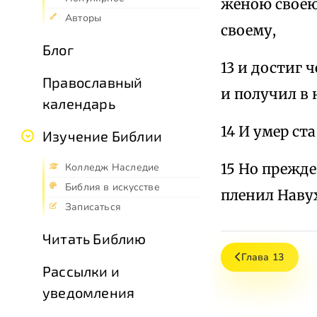
женою своею
Авторы
своему,
Блог
13 и достиг 
Православный
и получил в 
календарь
14 И умер ст
Изучение Библии
15 Но прежд
Колледж Наследие
Библия в искусстве
пленил Навух
Записаться
Читать Библию
Глава 13
Рассылки и
уведомления