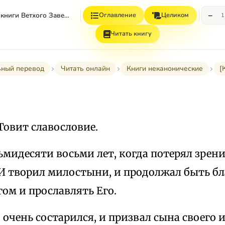
−
Неканонические книги Ветхого Завета
Оглавление
Целиком
1
Читать книгу
ьный перевод
Читать онлайн
Книги неканонические
[
Товит славословие.
ьмидесяти восьми лет, когда потерял зрени
. И творил милостыни, и продолжал быть б
ом и прославлять Его.
 очень состарился, и призвал сына своего 