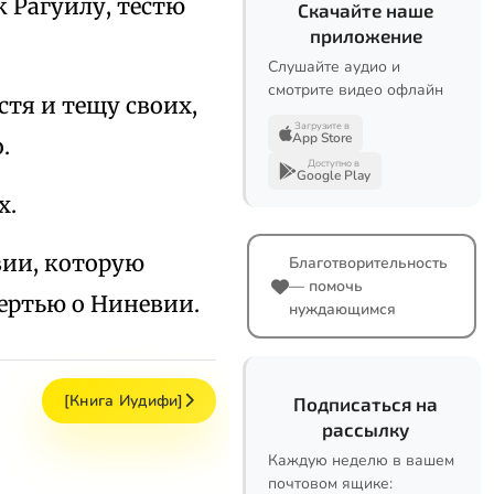
 Рагуилу, тестю
Скачайте наше
приложение
Слушайте аудио и
смотрите видео офлайн
стя и тещу своих,
Загрузите в
App Store
.
Доступно в
Google Play
х.
вии, которую
Благотворительность
— помочь
мертью о Ниневии.
нуждающимся
[Книга Иудифи]
Подписаться на
рассылку
Каждую неделю в вашем
почтовом ящике: