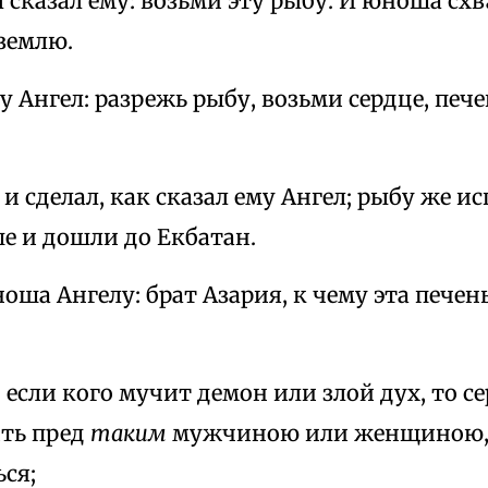
л сказал ему: возьми эту рыбу. И юноша сх
землю.
му Ангел: разрежь рыбу, возьми сердце, пече
и сделал, как сказал ему Ангел; рыбу же ис
е и дошли до Екбатан.
ноша Ангелу: брат Азария, к чему эта печен
: если кого мучит демон или злой дух, то 
ть пред
таким
мужчиною или женщиною, и
ся;