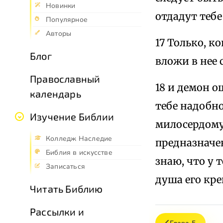
Новинки
отдадут тебе 
Популярное
Авторы
17 Только, к
Блог
вложи в нее 
Православный
18 и демон о
календарь
тебе надобно
Изучение Библии
милосердому 
Колледж Наследие
предназначена
Библия в искусстве
знаю, что у 
Записаться
душа его кре
Читать Библию
Рассылки и