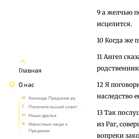
9 а желчью п
исцелится.
10 Когда же 
11 Ангел ска
родственника
Главная
12 Я поговор
О нас
наследство е
Команда Предание.ру
Попечительский совет
13 Так послу
Наши друзья
из Раг, сове
Известные люди о
Предании
вопреки зако