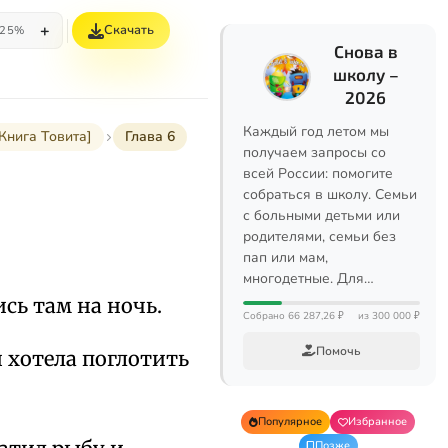
+
Скачать
25%
Снова в
школу –
2026
Каждый год летом мы
[Книга Товита]
Глава 6
получаем запросы со
всей России: помогите
собраться в школу. Семьи
с больными детьми или
родителями, семьи без
пап или мам,
многодетные. Для…
сь там на ночь.
Собрано 66 287,26 ₽
из 300 000 ₽
Помочь
 хотела поглотить
Популярное
Избранное
Позже