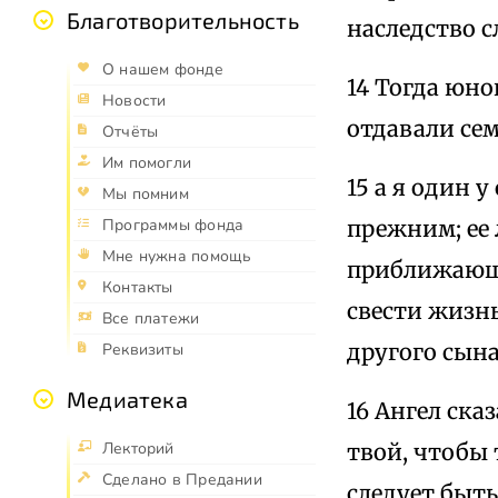
Благотворительность
наследство с
О нашем фонде
14 Тогда юно
Новости
отдавали сем
Отчёты
Им помогли
15 а я один 
Мы помним
прежним; ее
Программы фонда
Мне нужна помощь
приближающих
Контакты
свести жизнь
Все платежи
другого сына
Реквизиты
Медиатека
16 Ангел ска
твой, чтобы 
Лекторий
Сделано в Предании
следует быть