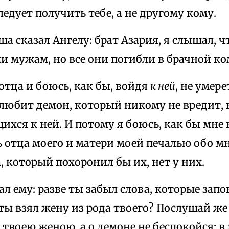
ледует получить тебе, а не другому кому.
ша сказал Ангелу: брат Азария, я слышал, ч
и мужам, но все они погибли в брачной ко
у отца и боюсь, как бы, войдя
к ней
, не умер
 любит демон, который никому не вредит, 
ся к ней. И потому я боюсь, как бы мне н
 отца моего и матери моей печалью обо мне
, который похоронил бы их, нет у них.
зал ему: разве ты забыл слова, которые запо
ты взял жену из рода твоего? Послушай же 
 твоею женою, а о демоне не беспокойся; в