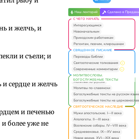
ватил рыбу и
Наш лекторий
Сделано в Предан
С ЧЕГО НАЧАТЬ
Интересующимся
нь и желчь, и
Новоначальным
Приходским работникам
Регентам, певчим, клирошанам
СВЯЩЕННОЕ ПИСАНИЕ
пекли и съели; и
Переводы Библии
Святоотеческие толкования
Современные комментарии
МОЛИТВОСЛОВЫ.
БОГОСЛУЖЕБНЫЕ ТЕКСТЫ
Молитвы по-русски
ь и сердце и желчь
Молитвы по-славянски
Богослужебные тексты на русском язык
Богослужебные тексты на церковнослав
СВЯТООТЕЧЕСКОЕ НАСЛЕДИЕ
сердцем и печенью
Мужи апостольские. I—II века
Апологеты. II—III века
 более уже не
Вселенские соборы. IV—VIII века
Средневековье. IX—XV века
Новое время. XVI—XIX века