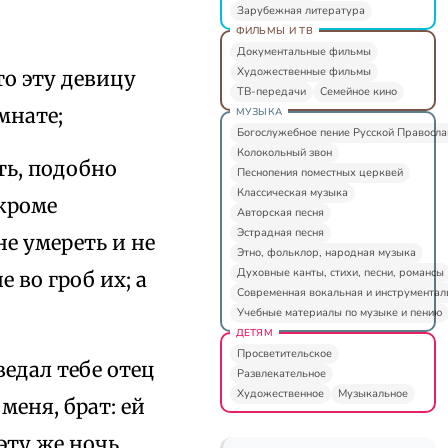
Зарубежная литература
ФИЛЬМЫ И ТВ
Документальные фильмы
Художественные фильмы
то эту девицу
ТВ-передачи
Семейное кино
мнате;
МУЗЫКА
Богослужебное пение Русской Правосл
Колокольный звон
еть, подобно
Песнопения поместных церквей
Классическая музыка
кроме
Авторская песня
Эстрадная песня
е умереть и не
Этно, фольклор, народная музыка
Духовные канты, стихи, песни, романсы
 во гроб их; а
Современная вокальная и инструментал
Учебные материалы по музыке и пению
ДЕТЯМ
Просветительское
ведал тебе отец
Развлекательное
Художественное
Музыкальное
меня, брат: ей
 эту же ночь