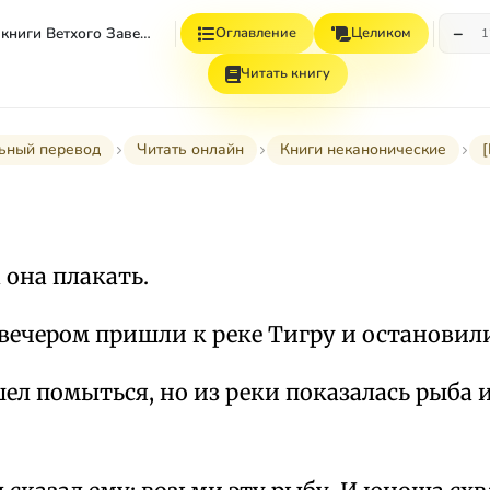
−
Неканонические книги Ветхого Завета
Оглавление
Целиком
1
Читать книгу
ьный перевод
Читать онлайн
Книги неканонические
 она плакать.
вечером пришли к реке Тигру и остановили
л помыться, но из реки показалась рыба и