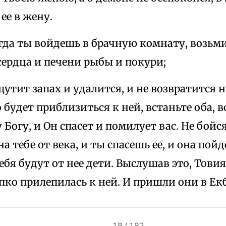
ее в жену.
огда ты войдешь в брачную комнату, возьм
сердца и печени рыбы и покури;
щутит запах и удалится, и не возвратится н
 будет приблизиться к ней, встаньте оба, в
Богу, и Он спасет и помилует вас. Не бойся
 тебе от века, и ты спасешь ее, и она пойд
тебя будут от нее дети. Выслушав это, Товия
пко прилепилась к ней. И пришли они в Ек