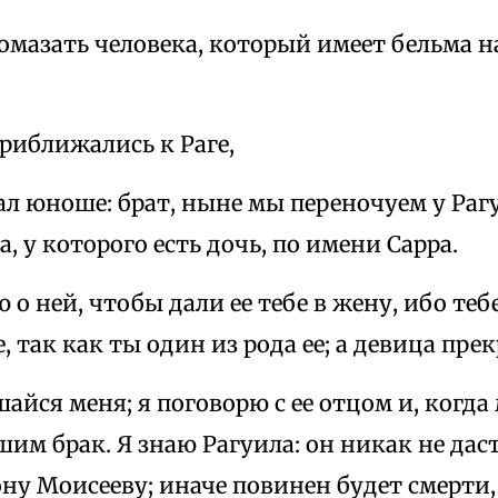
омазать человека, который имеет бельма на
приближались к Раге,
зал юноше: брат, ныне мы переночуем у Раг
, у которого есть дочь, по имени Сарра.
ю о ней, чтобы дали ее тебе в жену, ибо те
е, так как ты один из рода ее; а девица пре
шайся меня; я поговорю с ее отцом и, когд
ршим брак. Я знаю Рагуила: он никак не да
ну Моисееву; иначе повинен будет смерти,