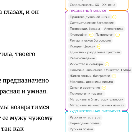
Современность. XX—XXI века
 глазах, и он
ПРЕДМЕТНЫЙ КАТАЛОГ
Практика духовной жизни
Систематическое богословие
Проповеди, беседы
Апологетика
Философия
Патрология
Литургическое богословие
История Церкви
Единство и разделения христиан
уила, твоего
Религиоведение
Искусство и культура
Политика. Экономика. Общество. Публи
Жития святых, биографии
бе предназначено
Мемуары, дневники, письма
Семья и воспитание
красная и умная.
Психология и терапия
Материалы о благотворительности
Материалы на иностранных языках
а мы возвратимся
ХУДОЖЕСТВЕННАЯ ЛИТЕРАТУРА
ст ее мужу чужому
Русская литература
Переводная поэзия
 так как
Русская поэзия