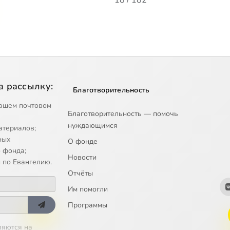
18 / 182
а рассылку:
Благотворительность
ашем почтовом
Благотворительность — помочь
нуждающимся
атериалов;
ных
О фонде
 фонда;
Новости
 по Евангелию.
Отчёты
Им помогли
Программы
ляются на