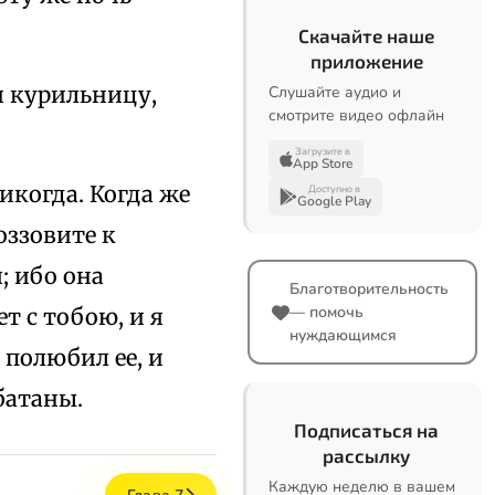
Скачайте наше
приложение
и курильницу,
Слушайте аудио и
смотрите видео офлайн
Загрузите в
App Store
икогда. Когда же
Доступно в
Google Play
оззовите к
; ибо она
Благотворительность
— помочь
ет с тобою, и я
нуждающимся
 полюбил ее, и
батаны.
Подписаться на
рассылку
Каждую неделю в вашем