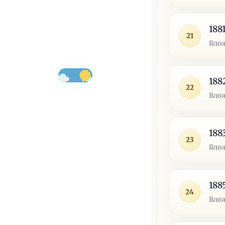
188
21
Влож
188
22
Влож
188
23
Влож
188
24
Влож