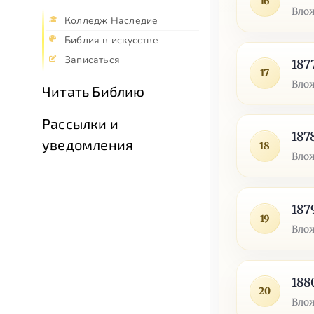
16
Влож
Колледж Наследие
Библия в искусстве
Записаться
187
17
Влож
Читать Библию
Рассылки и
187
уведомления
18
Влож
187
19
Влож
188
20
Влож