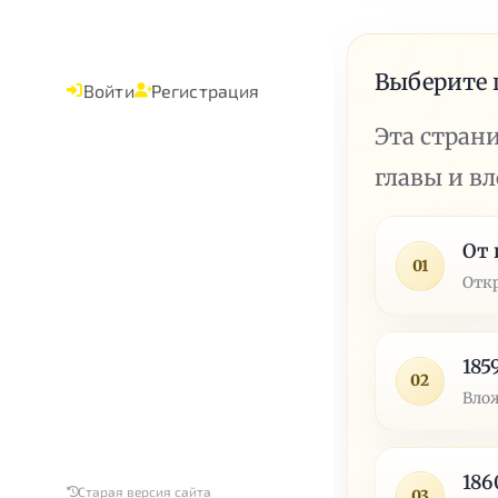
Выберите 
Войти
Регистрация
Эта стран
главы и в
От 
01
Отк
185
02
Влож
186
Старая версия сайта
03