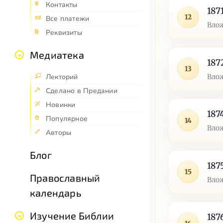
Контакты
187
12
Все платежи
Влож
Реквизиты
Медиатека
187
13
Влож
Лекторий
Сделано в Предании
Новинки
187
Популярное
14
Влож
Авторы
Блог
187
15
Православный
Влож
календарь
Изучение Библии
187