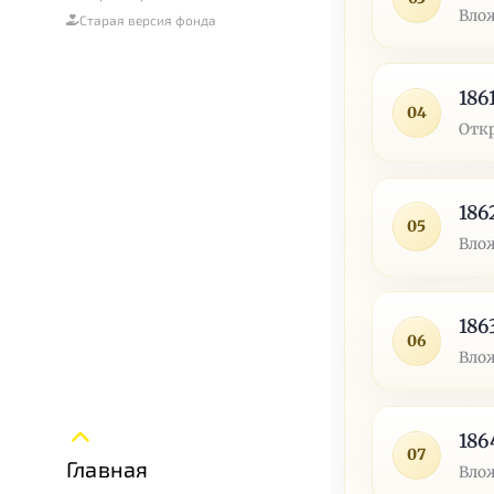
Влож
Старая версия фонда
186
04
Отк
186
05
Влож
186
06
Влож
186
07
Главная
Влож