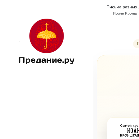
Письма разных л
Иоанн Кроншт
П
Предание.ру