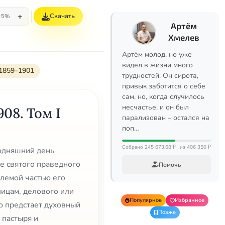
+
Скачать
25%
Артём
Хмелев
Артём молод, но уже
видел в жизни много
 1859–1901
трудностей. Он сирота,
привык заботится о себе
сам, но, когда случилось
несчастье, и он был
908. Том I
парализован – остался на
поп…
Собрано 245 673,68 ₽
из 406 350 ₽
годняшний день
е святого праведного
Помочь
лемой частью его
лицам, делового или
Популярное
Избранное
ю предстает духовный
Позже
 пастыря и