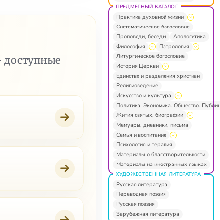
ПРЕДМЕТНЫЙ КАТАЛОГ
Практика духовной жизни
Систематическое богословие
Проповеди, беседы
Апологетика
Философия
Патрология
Литургическое богословие
— доступные
История Церкви
Единство и разделения христиан
Религиоведение
Искусство и культура
Политика. Экономика. Общество. Публи
Жития святых, биографии
Мемуары, дневники, письма
Семья и воспитание
Психология и терапия
Материалы о благотворительности
Материалы на иностранных языках
ХУДОЖЕСТВЕННАЯ ЛИТЕРАТУРА
Русская литература
Переводная поэзия
Русская поэзия
Зарубежная литература