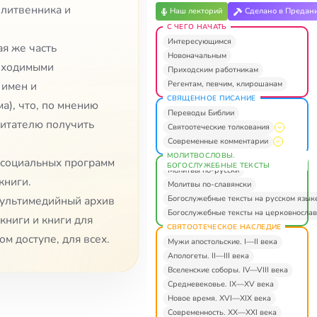
олитвенника и
Наш лекторий
Сделано в Предан
С ЧЕГО НАЧАТЬ
Интересующимся
ая же часть
Новоначальным
бходимыми
Приходским работникам
Регентам, певчим, клирошанам
 имен и
СВЯЩЕННОЕ ПИСАНИЕ
а), что, по мнению
Переводы Библии
читателю получить
Святоотеческие толкования
Современные комментарии
МОЛИТВОСЛОВЫ.
 социальных программ
БОГОСЛУЖЕБНЫЕ ТЕКСТЫ
Молитвы по-русски
книги.
Молитвы по-славянски
Богослужебные тексты на русском язык
мультимедийный архив
Богослужебные тексты на церковнослав
книги и книги для
СВЯТООТЕЧЕСКОЕ НАСЛЕДИЕ
ом доступе, для всех.
Мужи апостольские. I—II века
Апологеты. II—III века
Вселенские соборы. IV—VIII века
Средневековье. IX—XV века
Новое время. XVI—XIX века
Современность. XX—XXI века