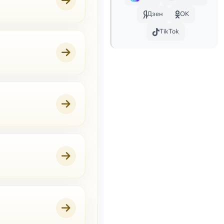
Дзен
OK
TikTok