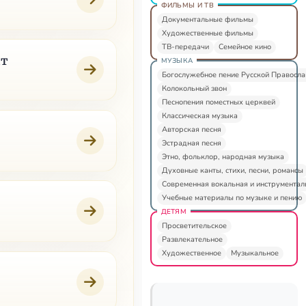
ФИЛЬМЫ И ТВ
Документальные фильмы
Художественные фильмы
ТВ-передачи
Семейное кино
дт
МУЗЫКА
Богослужебное пение Русской Правосл
Колокольный звон
Песнопения поместных церквей
Классическая музыка
Авторская песня
Эстрадная песня
Этно, фольклор, народная музыка
Духовные канты, стихи, песни, романсы
Современная вокальная и инструментал
Учебные материалы по музыке и пению
ДЕТЯМ
Просветительское
Развлекательное
Художественное
Музыкальное