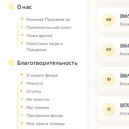
О нас
186
Команда Предание.ру
08
Влож
Попечительский совет
Наши друзья
Известные люди о
186
09
Предании
Влож
Благотворительность
186
О нашем фонде
10
Новости
Влож
Отчёты
Им помогли
187
Мы помним
11
Влож
Программы фонда
Мне нужна помощь