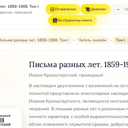
ет. 1859-1908. Том I
−
Оглавление
Целиком
1
адтский, праведный
На страничку книги
исьма разных лет. 1859–1908. Том I
Читать онлайн
Том I.
Письма разных лет. 1859-1
Иоанн Кронштадтский, праведный
В настоящем двухтомнике с возможной на се
полнотой представлено эпистолярное наследи
Иоанна Кронштадтского, являющееся неотъем
творений. В письмах разных лет к различным 
личного характера, с особой выразительность
облик пламенного служителя Церкви, доброго