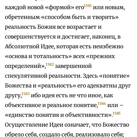
1581
каждой новой «формой» его
или новым,
обретенным «способом быть и творить»
реальность Божия все возрастает и
совершенствуется и достигает, наконец, в
Абсолютной Идее, которая есть неизбежно
«основа и тотальность» всех «прежних
1582
определений»,
завершенной
спекулятивной реальности. Здесь «понятие»
Божества и «реальность» его адекватны друг
1583
другу,
ибо идея есть не что иное, как
1584
объективное и реальное понятие,
или –
1585
«единство понятия и объективности».
Осуществление Идеи означает, что Божество
обрело себя, создало себя, реализовало себя;