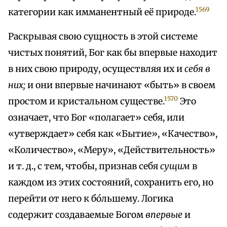
1569
категории как имманентный её природе.
Раскрывая свою сущность в этой системе
чистых понятий, Бог как бы впервые находит
в них свою природу, осуществляя их и
себя в
них;
и они впервые начинают «быть» в своем
1570
простом и кристальном существе.
Это
означает, что Бог «полагает» себя, или
«утверждает» себя как «Бытие», «Качество»,
«Количество», «Меру», «Действительность»
и т. д., с тем, чтобы, признав себя
сущим
в
каждом из этих состояний, сохранить его, но
перейти от него к бо́льшему. Логика
содержит создаваемые Богом
впервые
и