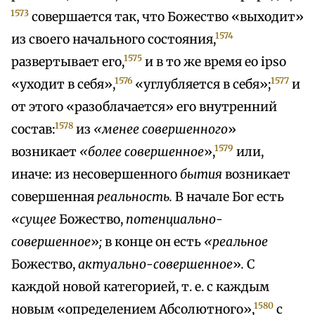
1573
совершается так, что Божество «выходит»
1574
из своего начального состояния,
1575
развертывает его,
и в то же время ео ipso
1576
1577
«уходит в себя»,
«углубляется в себя»;
и
от этого «разоблачается» его внутренний
1578
состав:
из
«менее совершенного
»
1579
возникает
«более совершенное
»,
или,
иначе: из несовершенного
бытия
возникает
совершенная
реальность.
В начале Бог есть
«сущее
Божество,
потенциально-
совершенное
»
;
в конце он есть
«реальное
Божество,
актуально-совершенное
»
.
С
каждой новой категорией, т. е. с каждым
1580
новым «определением Абсолютного»,
с