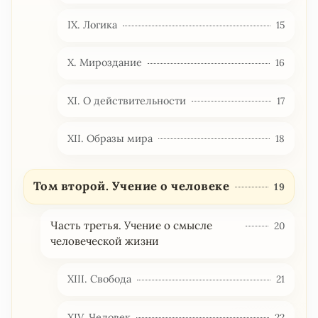
IX. Логика
15
X. Мироздание
16
XI. О действительности
17
XII. Образы мира
18
Том второй. Учение о человеке
19
Часть третья. Учение о смысле
20
человеческой жизни
XIII. Свобода
21
XIV. Человек
22