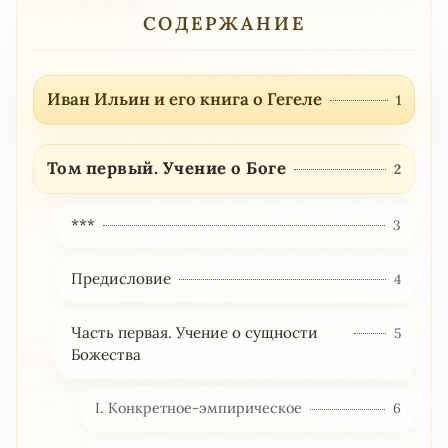
СОДЕРЖАНИЕ
Иван Ильин и его книга о Гегеле
1
Том первый. Учение о Боге
2
***
3
Предисловие
4
Часть первая. Учение о сущности
5
Божества
I. Конкретное-эмпирическое
6