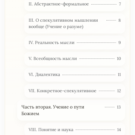
II. Абстрактное-формальное
7
III. О спекулятивном мышлении
8
вообще (Учение о разуме)
IV. Реальность мысли
9
V. Всеобщность мысли
10
VI. Диалектика
11
VII. Конкретное-спекулятивное
12
Часть вторая. Учение о пути
13
Божием
VIII. Понятие и наука
14