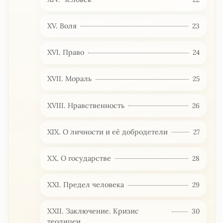
XV. Воля
23
XVI. Право
24
XVII. Мораль
25
XVIII. Нравственность
26
XIX. О личности и её добродетели
27
XX. О государстве
28
XXI. Предел человека
29
XXII. Заключение. Кризис
30
теодицеи