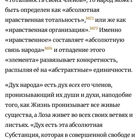
«тотальность своих членов», то народ может
быть определен как «абсолютная
3672
нравственная тотальность»,
или же как
3673
«нравственная организация».
Именно
«нравственное» составляет «абсолютную
3674
связь народа»
и отпадение этого
«элемента» развязывает конкретность,
распыляя её на «абстрактные» единичности.
«Дух народа» есть дух
всех
его членов,
пронизывающий их души и духи, наподобие
того, как Жизнь пронизывает все живые
существа, а Лоза живет во всех своих ветвях и
листьях. «Дух есть эта абсолютная
Субстанция, которая в совершенной свободе и