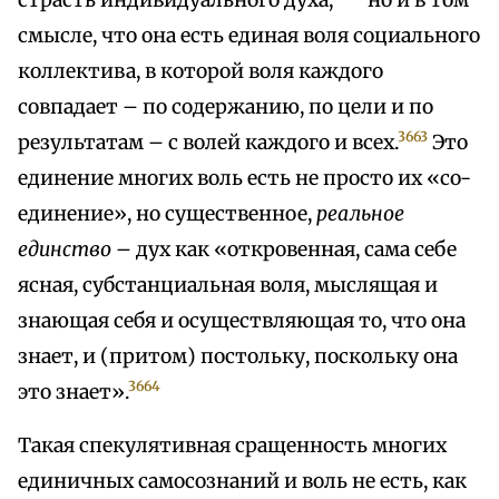
страсть индивидуального духа,
но и в том
смысле, что она есть единая воля социального
коллектива, в которой воля каждого
совпадает – по содержанию, по цели и по
3663
результатам – с волей каждого и всех.
Это
единение многих воль есть не просто их «co-
единение», но существенное,
реальное
единство –
дух как «откровенная, сама себе
ясная, субстанциальная воля, мыслящая и
знающая себя и осуществляющая то, что она
знает, и (притом) постольку, поскольку она
3664
это знает».
Такая спекулятивная сращенность многих
единичных самосознаний и воль не есть, как