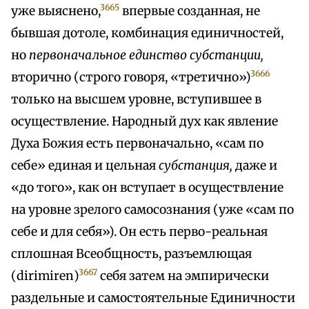
3665
уже выяснено,
впервые созданная, не
бывшая дотоле, комбинация единичностей,
но
первоначальное единство субстанции,
3666
вторично (строго говоря, «третично»)
только на высшем уровне, вступившее в
осуществление. Народный дух как явление
Духа Божия есть первоначально, «сам по
себе» единая и цельная
субстанция,
даже и
«до того», как он вступает в осуществление
на уровне зрелого самосознания (уже «сам по
себе и для себя»). Он есть перво-реальная
сплошная Всеобщность, разъемлющая
3667
(dirimiren)
себя затем на эмпирически
раздельные и самостоятельные Единичности