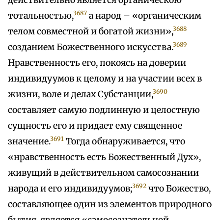
действительно является органическою
3687
тотальностью,
а народ – «органическим
3688
телом совместной и богатой жизни»,
3689
созданием Божественного искусства.
Нравственность его, покоясь на доверии
индивидуумов к целому и на участии всех в
3690
жизни, воле и делах Субстанции,
составляет самую подлинную и целостную
сущность его и придает ему священное
3691
значение.
Тогда обнаруживается, что
«нравственность есть Божественный Дух»,
живущий в действительном самосознании
3692
народа и его индивидуумов;
что Божество,
составляющее один из элементов природного