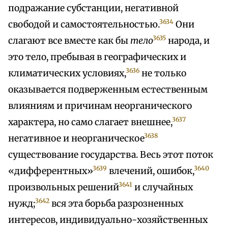
подражание субстанции, негативной
3634
свободой и самостоятельностью.
Они
3635
слагают все вместе как бы
тело
народа, и
это тело, пребывая в географических и
3636
климатических условиях,
не только
оказывается подверженным естественным
влияниям и причинам неорганического
3637
характера, но само слагает внешнее,
3638
негативное и неорганическое
существование государства. Весь этот поток
3639
3640
«дифферентных»
влечений, ошибок,
3641
произвольных решений
и случайных
3642
нужд;
вся эта борьба разрозненных
интересов, индивидуально-хозяйственных