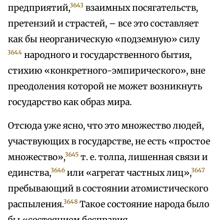
3643
предприятий,
взаимных посягательств,
претензий и страстей, – все это составляет
как бы неорганическую «подземную» силу
3644
народного и государственного бытия,
стихию «конкретного-эмпирического», вне
преодоления которой не может возникнуть
государство как образ мира.
Отсюда уже ясно, что это множество людей,
участвующих в государстве, не есть «простое
3645
множество»,
т. е. толпа, лишенная связи и
3646
3647
единства,
или «агрегат частных лиц»,
пребывающий в состоянии атомистического
3648
распыления.
Такое состояние народа было