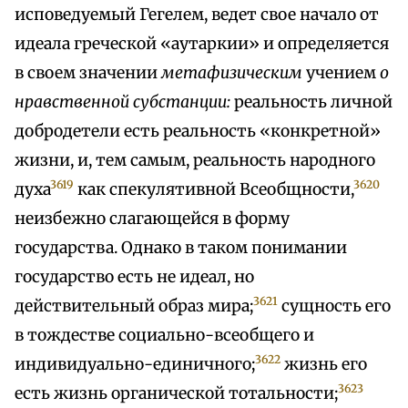
исповедуемый Гегелем, ведет свое начало от
идеала греческой «аутаркии» и определяется
в своем значении
метафизическим
учением
о
нравственной субстанции:
реальность личной
добродетели есть реальность «конкретной»
жизни, и, тем самым, реальность народного
3619
3620
духа
как спекулятивной Всеобщности,
неизбежно слагающейся в форму
государства. Однако в таком понимании
государство есть не идеал, но
3621
действительный образ мира;
сущность его
в тождестве социально-всеобщего и
3622
индивидуально-единичного;
жизнь его
3623
есть жизнь органической тотальности;