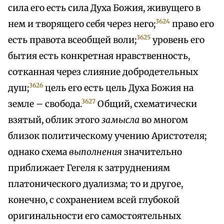
сила его есть сила Духа Божия, живущего в
3624
нем и творящего себя через него;
право его
3625
есть правота всеобщей воли;
уровень его
бытия есть конкретная нравственность,
сотканная через слияние добродетельных
3626
душ;
цель его есть цель Духа Божия на
3627
земле – свобода.
Общий, схематически
взятый, облик этого
замысла
во многом
близок политическому учению Аристотеля;
однако схема
выполнения
значительно
приближает Гегеля к затруднениям
платонического дуализма; то и другое,
конечно, с сохранением всей глубокой
оригинальности его самостоятельных