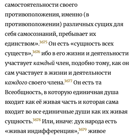
самостоятельности своего
противоположения, именно (в
противоположении) различных сущих для
себя самосознаний, пребывает их
3675
единством».
Он есть «сущность всех
3676
существ»,
ибо в его жизни и деятельности
участвует
каждый
член, подобно тому, как он
сам участвует в жизни и деятельности
3677
каждого
своего члена.
Он есть та
Всеобщность, в которую единичная душа
входит как её живая часть и которая сама
входит во все единичные души как их живая
3678
сущность.
Или, иначе: дух народа есть
3679
«живая индифференция»,
живое