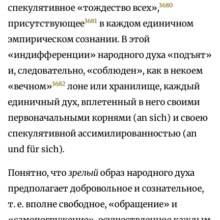
3680
спекулятивное «тождество всех»,
3681
присутствующее
в каждом единичном
эмпирическом сознании. В этой
«индифференции» народного духа «подъят»
и, следовательно, «соблюден», как в некоем
3682
«вечном»
лоне или хранилище, каждый
единичный дух, вплетенный в него своими
первоначальными корнями (an sich) и своею
спекулятивной ассимилированностью (an
und für sich).
Понятно, что
зрелый
образ народного духа
предполагает добровольное и сознательное,
т. е. вполне свободное, «обращение» и