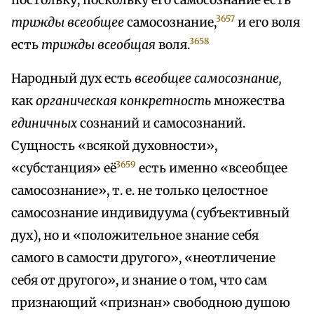
постольку, поскольку его самосознание есть
3657
трижды всеобщее
самосознание,
и его воля
3658
есть
трижды всеобщая
воля.
Народный дух есть
всеобщее самосознание,
как
органическая конкретность
множества
единичных
сознаний и самосознаний.
Сущность «всякой духовности»,
3659
«субстанция» её
есть именно «всеобщее
самосознание», т. е. не только целостное
самосознание индивидуума (субъективный
дух), но и «положительное знание себя
самого в самости другого», «неотличение
себя от другого», и знание о том, что сам
признающий «признан» свободною душою