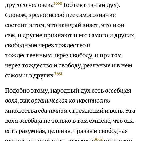
3660
другого человека
(объективный дух).
Словом, зрелое всеобщее самосознание
состоит в том, что каждый знает, что и он
сам, и другие признают и его самого и других,
свободным через тождество и
тождественным через свободу, и притом
через тождество и свободу, реальные и в нем
3661
самом и в других.
Подобно этому, народный дух есть
всеобщая
воля,
как
органическая конкретность
множества
единичных
стремлений и воль. Эта
воля
всеобща
не только в том смысле, что она
есть разумная, цельная, правая и свободная
3662