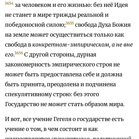
3654
за человеком и его жизнью: без неё Идея
не станет в мире трижды реальной и
3655
победоносной силою;
свобода Духа Божия
на земле может осуществиться только как
свобода в
конкретном-эмпирическом, а не вне
3656
его
.
С другой стороны, дурная
закономерность эмпирического строя не
может быть предоставлена себе и должна
быть принята, преодолена и подчинена
спекулятивному строю: без этого
Государство не может стать образом мира.
И вот, все учение Гегеля о государстве есть
учение о том, в чем состоит и как