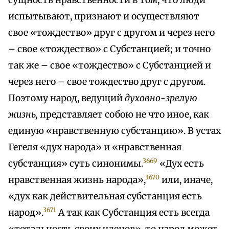
сущность нравственности в том, что люди
испытывают, признают и осуществляют
свое «тождество» друг с другом и через него
– свое «тождество» с Субстанцией; и точно
так же – свое «тождество» с Субстанцией и
через него – свое тождество друг с другом.
Поэтому народ, ведущий
духовно-зрелую
жизнь,
представляет собою не что иное, как
единую «нравственную субстанцию». В устах
Гегеля «дух народа» и «нравственная
3669
субстанция» суть синонимы.
«Дух есть
3670
нравственная жизнь народа»,
или, иначе,
«дух как действительная субстанция есть
3671
народ».
А так как Субстанция есть всегда