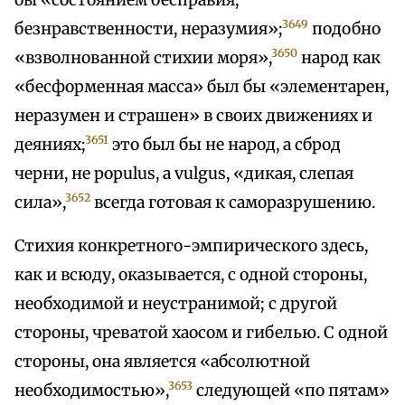
бы «состоянием бесправия,
3649
безнравственности, неразумия»;
подобно
3650
«взволнованной стихии моря»,
народ как
«бесформенная масса» был бы «элементарен,
неразумен и страшен» в своих движениях и
3651
деяниях;
это был бы не народ, а сброд
черни, не populus, a vulgus, «дикая, слепая
3652
сила»,
всегда готовая к саморазрушению.
Стихия конкретного-эмпирического здесь,
как и всюду, оказывается, с одной стороны,
необходимой и неустранимой; с другой
стороны, чреватой хаосом и гибелью. С одной
стороны, она является «абсолютной
3653
необходимостью»,
следующей «по пятам»