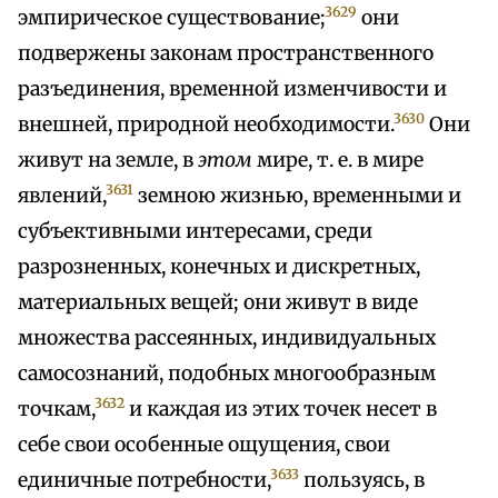
3629
эмпирическое существование;
они
подвержены законам пространственного
разъединения, временной изменчивости и
3630
внешней, природной необходимости.
Они
живут на земле, в
этом
мире, т. е. в мире
3631
явлений,
земною жизнью, временными и
субъективными интересами, среди
разрозненных, конечных и дискретных,
материальных вещей; они живут в виде
множества рассеянных, индивидуальных
самосознаний, подобных многообразным
3632
точкам,
и каждая из этих точек несет в
себе свои особенные ощущения, свои
3633
единичные потребности,
пользуясь, в