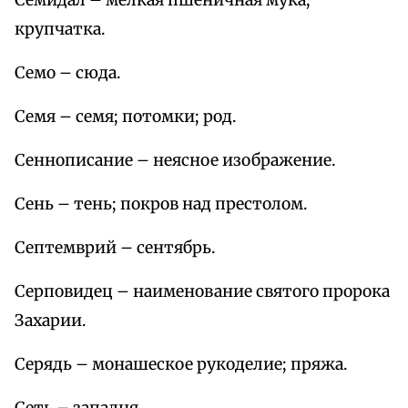
Семидал – мелкая пшеничная мука;
крупчатка.
Семо – сюда.
Семя – семя; потомки; род.
Сеннописание – неясное изображение.
Сень – тень; покров над престолом.
Септемврий – сентябрь.
Серповидец – наименование святого пророка
Захарии.
Серядь – монашеское рукоделие; пряжа.