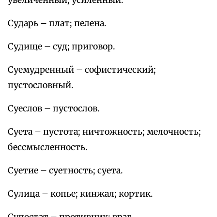
увеличенный; усиленный.
Сударь – плат; пелена.
Судище – суд; приговор.
Суемудренный – софистический;
пустословный.
Суеслов – пустослов.
Суета – пустота; ничтожность; мелочность;
бессмысленность.
Суетие – суетность; суета.
Сулица – копье; кинжал; кортик.