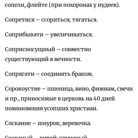
сопели, флейте (при похоронах у иудеев).
Сопретися – ссориться; тягаться.
Соприбывати – увеличиваться.
Соприсносущный – совместно
существующий в вечности.
Сопрягати – соединять браком.
Сорокоустие – пшеница, вино, фимиам, свечи
и пр., приносимые в церковь на 40 дней
поминовения усопших христиан.
Соскание – шнурок; веревочка.