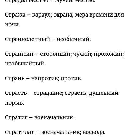
Страдальчество – мученичество.
Стража – караул; охрана; мера времени для
ночи.
Страннолепный – необычный.
Странный – сторонний; чужой; прохожий;
необычайный.
Странь – напротив; против.
Страсть – страдание; страсть; душевный
порыв.
Стратиг – военачальник.
Стратилат – военачальник; воевода.