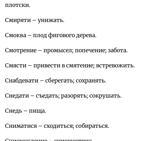
плотски.
Смиряти – унижать.
Смоква – плод фигового дерева.
Смотрение – промысел; попечение; забота.
Смясти – привести в смятение; встревожить.
Снабдевати – сберегать; сохранять.
Снедати – съедать; разорять; сокрушать.
Снедь – пища.
Сниматися – сходиться; собираться.