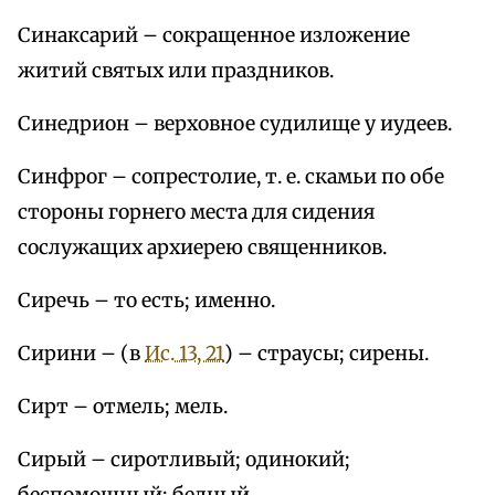
Синаксарий – сокращенное изложение
житий святых или праздников.
Синедрион – верховное судилище у иудеев.
Синфрог – сопрестолие, т. е. скамьи по обе
стороны горнего места для сидения
сослужащих архиерею священников.
Сиречь – то есть; именно.
Сирини – (в
Ис. 13, 21
) – страусы; сирены.
Сирт – отмель; мель.
Сирый – сиротливый; одинокий;