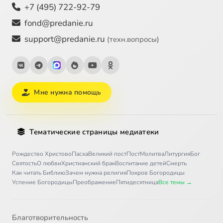
+7 (495) 722-92-79
fond@predanie.ru
support@predanie.ru
(техн.вопросы)
Мне нужна помощь
Тематические страницы медиатеки
Рождество Христово
Пасха
Великий пост
Пост
Молитва
Литургия
Бог
Святость
О любви
Христианский брак
Воспитание детей
Смерть
Как читать Библию
Зачем нужна религия
Покров Богородицы
Успение Богородицы
Преображение
Пятидесятница
Все темы →
Благотворительность