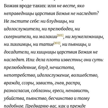
Божия вроде таких: или
не
весте
,
яко
неправедницы
царствия
Божья
не
наследят
?
Не
льстите
себе
:
ни
блудницы
,
ни
идолослужители
,
ни
прелюбодеи
,
ни
[101]
скеернители
,
ни
малакии
,
ни
мужеложницы
,
[102]
ни
лихоимцы
,
ни
татие
,
ни
пьяницы
,
и
досадители
,
ни
хищницы
царствия
Божия
не
наследят
.
Или
:
дела
плоти
известны
;
они
суть
:
прелюбодеяние
,
блуд
,
нечистота
,
непотребство
,
идолослужение
,
волшебство
,
вражда
,
ссоры
,
зависть
,
гнев
,
распри
,
разногласия
,
соблазны
,
ереси
,
ненависть
,
убийства
,
пьянство
,
бесчинство
и
тому
подобное
.
Предваряю
вас
,
как
и
прежде