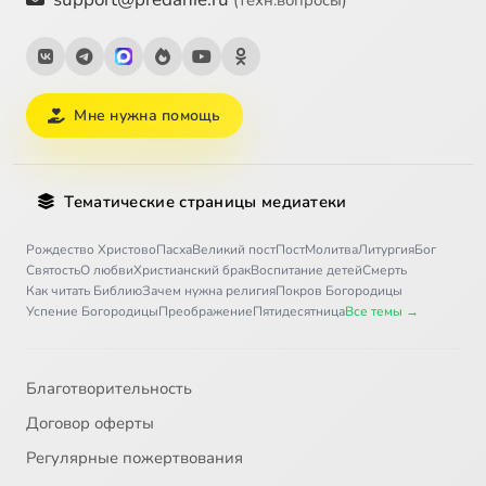
(техн.вопросы)
Мне нужна помощь
Тематические страницы медиатеки
Рождество Христово
Пасха
Великий пост
Пост
Молитва
Литургия
Бог
Святость
О любви
Христианский брак
Воспитание детей
Смерть
Как читать Библию
Зачем нужна религия
Покров Богородицы
Успение Богородицы
Преображение
Пятидесятница
Все темы →
Благотворительность
Договор оферты
Регулярные пожертвования