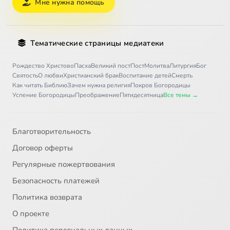
Мне нужна помощь
Тематические страницы медиатеки
Рождество Христово
Пасха
Великий пост
Пост
Молитва
Литургия
Бог
Святость
О любви
Христианский брак
Воспитание детей
Смерть
Как читать Библию
Зачем нужна религия
Покров Богородицы
Успение Богородицы
Преображение
Пятидесятница
Все темы →
Благотворительность
Договор оферты
Регулярные пожертвования
Безопасность платежей
Политика возврата
О проекте