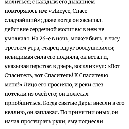
молиться; с каждым его дыханием
повторялось им: «Иисусе, Спасе
сладчайший»; даже когда он засыпал,
действие сердечной молитвы в нем не
умолкало. На 26-е в ночь, может быть, в часу
третьем утра, старец вдруг воодушевился;
невидимая сила его подняла, он встал и,
указывая перстом в дверь, воскликнул: «Вот
Спаситель, вот Спаситель! К Спасителю
меня!» Лицо его просияло, и реки слез
потекли из очей его; он пожелал
приобщиться. Когда святые Дары внесли в его
келлию, он заплакал. По принятии оных, он
начал простирать руки; ему поднесли