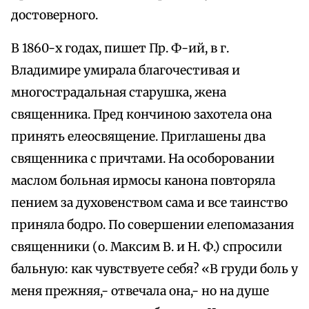
достоверного.
В 1860-х годах, пишет Пр. Ф-ий, в г.
Владимире умирала благочестивая и
многострадальная старушка, жена
священника. Пред кончиною захотела она
принять елеосвящение. Приглашены два
священника с причтами. На особоровании
маслом больная ирмосы канона повторяла
пением за духовенством сама и все таинство
приняла бодро. По совершении елепомазания
священники (о. Максим В. и Н. Ф.) спросили
бальную: как чувствуете себя? «В груди боль у
меня прежняя,- отвечала она,- но на душе