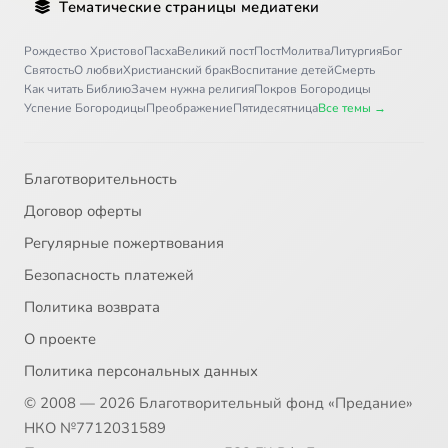
Тематические страницы медиатеки
Рождество Христово
Пасха
Великий пост
Пост
Молитва
Литургия
Бог
Святость
О любви
Христианский брак
Воспитание детей
Смерть
Как читать Библию
Зачем нужна религия
Покров Богородицы
Успение Богородицы
Преображение
Пятидесятница
Все темы →
Благотворительность
Договор оферты
Регулярные пожертвования
Безопасность платежей
Политика возврата
О проекте
Политика персональных данных
© 2008 — 2026 Благотворительный фонд «Предание»
НКО №7712031589