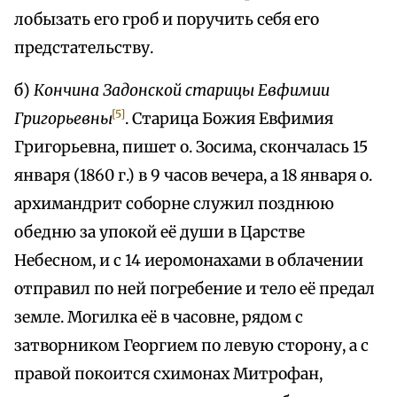
лобызать его гроб и поручить себя его
предстательству.
б)
Кончина
Задонской
старицы
Евфимии
[5]
Григорьевны
. Старица Божия Евфимия
Григорьевна, пишет о. Зосима, скончалась 15
января (1860 г.) в 9 часов вечера, а 18 января о.
архимандрит соборне служил позднюю
обедню за упокой её души в Царстве
Небесном, и с 14 иеромонахами в облачении
отправил по ней погребение и тело её предал
земле. Могилка её в часовне, рядом с
затворником Георгием по левую сторону, а с
правой покоится схимонах Митрофан,