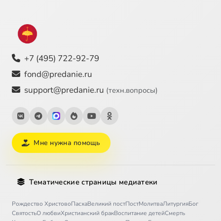
+7 (495) 722-92-79
fond@predanie.ru
support@predanie.ru
(техн.вопросы)
Мне нужна помощь
Тематические страницы медиатеки
Рождество Христово
Пасха
Великий пост
Пост
Молитва
Литургия
Бог
Святость
О любви
Христианский брак
Воспитание детей
Смерть