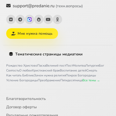
support@predanie.ru
(техн.вопросы)
Мне нужна помощь
Тематические страницы медиатеки
Рождество Христово
Пасха
Великий пост
Пост
Молитва
Литургия
Бог
Святость
О любви
Христианский брак
Воспитание детей
Смерть
Как читать Библию
Зачем нужна религия
Покров Богородицы
Успение Богородицы
Преображение
Пятидесятница
Все темы →
Благотворительность
Договор оферты
Регулярные пожертвования