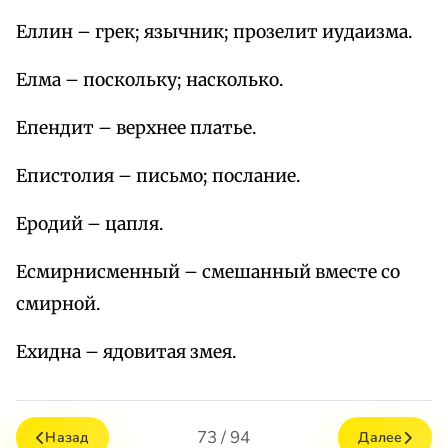
Еллин – грек; язычник; прозелит иудаизма.
Елма – поскольку; насколько.
Епендит – верхнее платье.
Епистолия – письмо; послание.
Еродий – цапля.
Есмирнисменный – смешанный вместе со
смирной.
Ехидна – ядовитая змея.
73 / 94
Назад
Далее