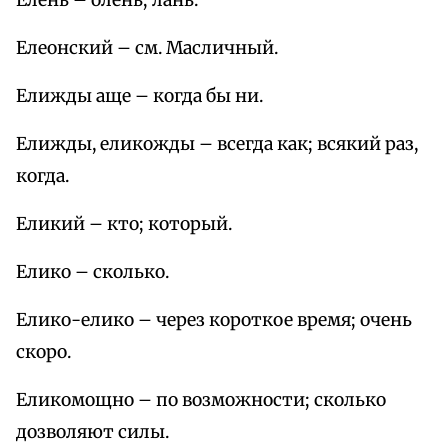
Елень – олень; лань.
Елеонский – см. Масличный.
Елижды аще – когда бы ни.
Елижды, еликожды – всегда как; всякий раз,
когда.
Еликий – кто; который.
Елико – сколько.
Елико-елико – через короткое время; очень
скоро.
Еликомощно – по возможности; сколько
дозволяют силы.