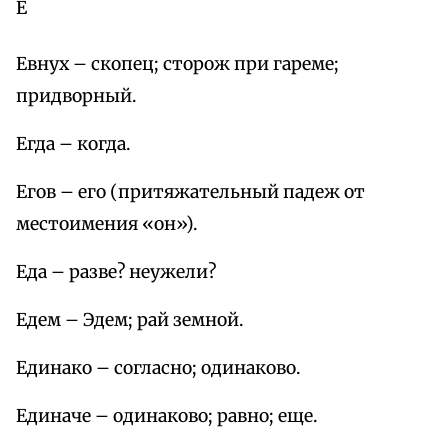
Е
Евнух – скопец; сторож при гареме;
придворный.
Егда – когда.
Егов – его (притяжательный падеж от
местоимения «он»).
Еда – разве? неужели?
Едем – Эдем; рай земной.
Единако – согласно; одинаково.
Единаче – одинаково; равно; еще.