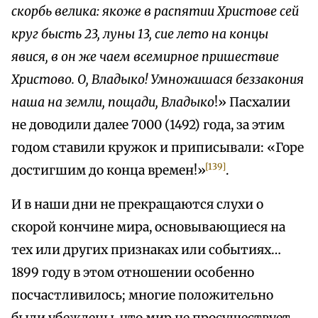
скорбь
велика
:
якоже
в
распятии
Христове
сей
круг
бысть
23,
луны
13,
сие
лето
на
концы
явися
,
в
он
же
чаем
всемирное
пришествие
Христово
.
О
,
Владыко
!
Умножишася беззакония
наша
на
земли
,
пощади
,
Владыко
!» Пасхалии
не доводили далее 7000 (1492) года, за этим
годом ставили кружок и приписывали: «Горе
[139]
достигшим до конца времен!»
.
И в наши дни не прекращаются слухи о
скорой кончине мира, основывающиеся на
тех или других признаках или событиях…
1899 году в этом отношении особенно
посчастливилось; многие положительно