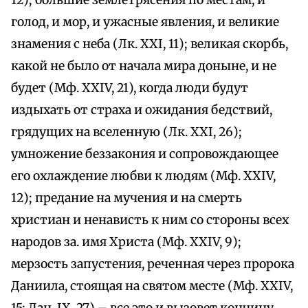
12); большие землетрясения по местам, и
голод, и мор, и ужасные явления, и великие
знамения с неба (Лк. XXI, 11); великая скорбь,
какой не было от начала мира доныне, и не
будет (Мф. XXIV, 21), когда люди будут
издыхать от страха и ожидания бедствий,
грядущих на вселенную (Лк. XXI, 26);
умножение беззакония и сопровождающее
его охлаждение любви к людям (Мф. XXIV,
12); предание на мучения и на смерть
христиан и ненависть к ним со стороны всех
народов за. имя Христа (Мф. XXIV, 9);
мерзость запустения, реченная через пророка
Даниила, стоящая на святом месте (Мф. XXIV,