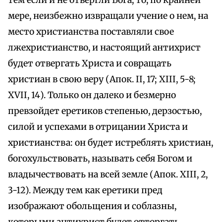
тем если и не отвергли Бога, то, по крайней
мере, неизбежно извращали учение о нем, на
место христианства поставляли свое
лжехристианство, и настоящий антихрист
будет отвергать Христа и совращать
христиан в свою веру (Апок. II, 17; XIII, 5-8;
XVII, 14). Только он далеко и безмерно
превзойдет еретиков степенью, дерзостью,
силой и успехами в отрицании Христа и
христианства: он будет истреблять христиан,
богохульствовать, называть себя Богом и
владычествовать на всей земле (Апок. XIII, 2,
3-12). Между тем как еретики пред
изображают обольщения и соблазны,