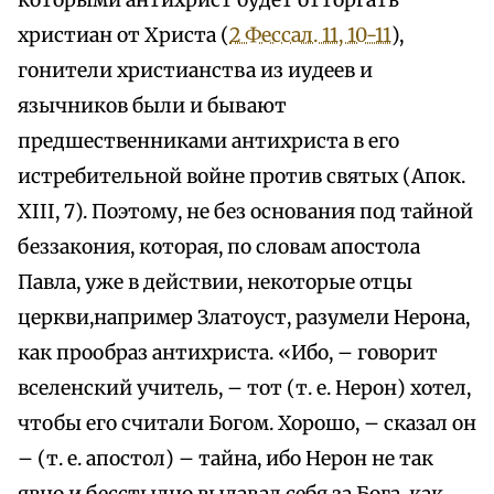
которыми антихрист будет отторгать
христиан от Христа (
2 Фессал. 11, 10-11
),
гонители христианства из иудеев и
язычников были и бывают
предшественниками антихриста в его
истребительной войне против святых (Апок.
XIII, 7). Поэтому, не без основания под тайной
беззакония, которая, по словам апостола
Павла, уже в действии, некоторые отцы
церкви,например Златоуст, разумели Нерона,
как прообраз антихриста. «Ибо, – говорит
вселенский учитель, – тот (т. е. Нерон) хотел,
чтобы его считали Богом. Хорошо, – сказал он
– (т. е. апостол) – тайна, ибо Нерон не так