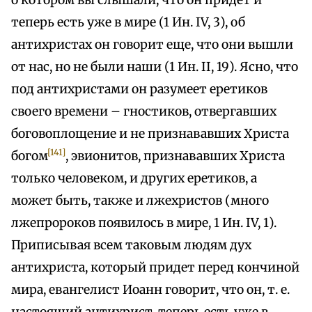
о котором вы слышали, что он придет и
теперь есть уже в мире (1 Ин. IV, 3), об
антихристах он говорит еще, что они вышли
от нас, но не были наши (1 Ин. II, 19). Ясно, что
под антихристами он разумеет еретиков
своего времени – гностиков, отвергавших
боговоплощение и не признававших Христа
[141]
богом
, эвионитов, признававших Христа
только человеком, и других еретиков, а
может быть, также и лжехристов (много
лжепророков появилось в мире, 1 Ин. IV, 1).
Приписывая всем таковым людям дух
антихриста, который придет перед кончиной
мира, евангелист Иоанн говорит, что он, т. е.