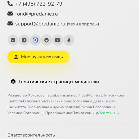
+7 (495) 722-92-79
fond@predanie.ru
support@predanie.ru
(техн.вопросы)
Мне нужна помощь
Тематические страницы медиатеки
Рождество Христово
Пасха
Великий пост
Пост
Молитва
Литургия
Бог
Святость
О любви
Христианский брак
Воспитание детей
Смерть
Как читать Библию
Зачем нужна религия
Покров Богородицы
Успение Богородицы
Преображение
Пятидесятница
Все темы →
Благотворительность