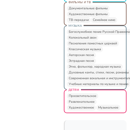
ФИЛЬМЫ И ТВ
Документальные фильмы
Художественные фильмы
ТВ-передачи
Семейное кино
МУЗЫКА
Богослужебное пение Русской Правосл
Колокольный звон
Песнопения поместных церквей
Классическая музыка
Авторская песня
Эстрадная песня
Этно, фольклор, народная музыка
Духовные канты, стихи, песни, романсы
Современная вокальная и инструментал
Учебные материалы по музыке и пению
ДЕТЯМ
Просветительское
Развлекательное
Художественное
Музыкальное