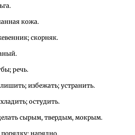
ьга.
ланная кожа.
жевенник; скорняк.
аный.
убы; речь.
лишить; избежать; устранить.
хладить; остудить.
делать сырым, твердым, мокрым.
 порядку; нарядно.