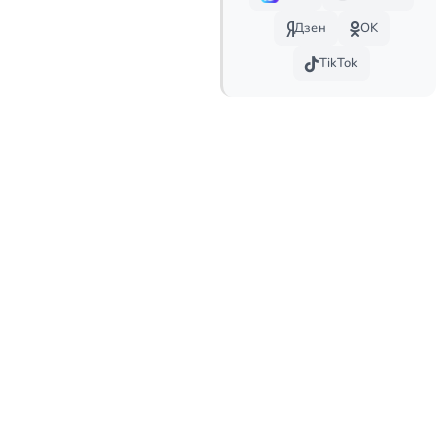
Дзен
OK
TikTok