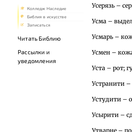
Усерязь – сер
Колледж Наследие
Библия в искусстве
Усма – выде
Записаться
Усмарь – ко
Читать Библию
Рассылки и
Усмен – кож
уведомления
Уста – рот; г
Устранити – 
Устудити – о
Усырити – с
Утварне – по