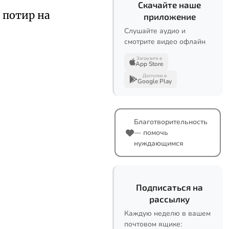
Скачайте наше
й потир на
приложение
Слушайте аудио и
смотрите видео офлайн
Загрузите в
App Store
Доступно в
Google Play
Благотворительность
— помочь
нуждающимся
Подписаться на
рассылку
Каждую неделю в вашем
почтовом ящике: