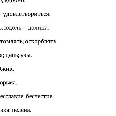
о; удобно.
– удовлетвориться.
ь, юдоль – долина.
томлять; оскорблять.
; цепь; узы.
Южик.
юрьма.
есславие; бесчестие.
зка; пелена.