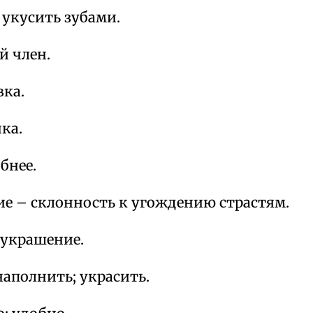
 укусить зубами.
й член.
вка.
ка.
бнее.
ие – склонность к угождению страстям.
 украшение.
аполнить; украсить.