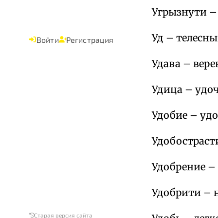
Угрызнути –
Уд – телесны
Войти
Регистрация
Удава – вере
Удица – удоч
Удобие – удо
Удобостраст
Удобрение –
Удобрити – н
Старая версия сайта