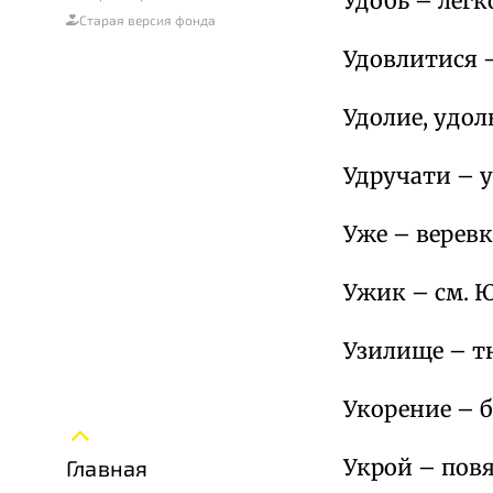
Удобь – легк
Старая версия фонда
Удовлитися 
Удолие, удол
Удручати – у
Уже – веревка
Ужик – см. 
Узилище – т
Укорение – б
Укрой – повя
Главная