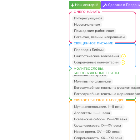
Наш лекторий
Сделано в Предан
С ЧЕГО НАЧАТЬ
Интересующимся
Новоначальным
Приходским работникам
Регентам, певчим, клирошанам
СВЯЩЕННОЕ ПИСАНИЕ
Переводы Библии
Святоотеческие толкования
Современные комментарии
МОЛИТВОСЛОВЫ.
БОГОСЛУЖЕБНЫЕ ТЕКСТЫ
Молитвы по-русски
Молитвы по-славянски
Богослужебные тексты на русском язык
Богослужебные тексты на церковнослав
СВЯТООТЕЧЕСКОЕ НАСЛЕДИЕ
Мужи апостольские. I—II века
Апологеты. II—III века
Вселенские соборы. IV—VIII века
Средневековье. IX—XV века
Новое время. XVI—XIX века
Современность. XX—XXI века