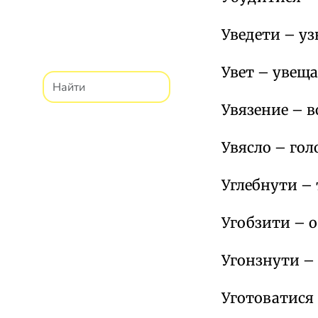
Уведети – уз
Увет – увеща
Увязение – в
Увясло – гол
Углебнути – 
Угобзити – о
Угонзнути – 
Уготоватися 