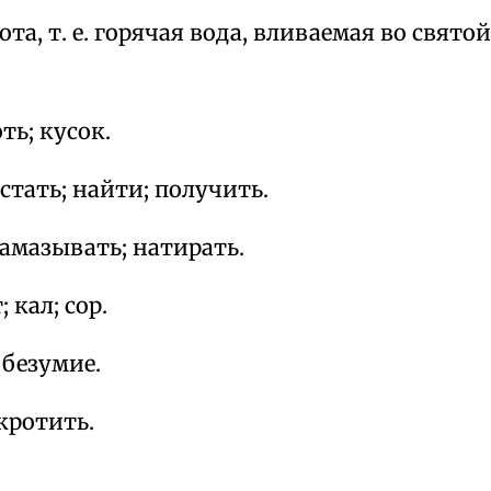
ота, т. е. горячая вода, вливаемая во свято
ть; кусок.
стать; найти; получить.
амазывать; натирать.
 кал; сор.
 безумие.
кротить.