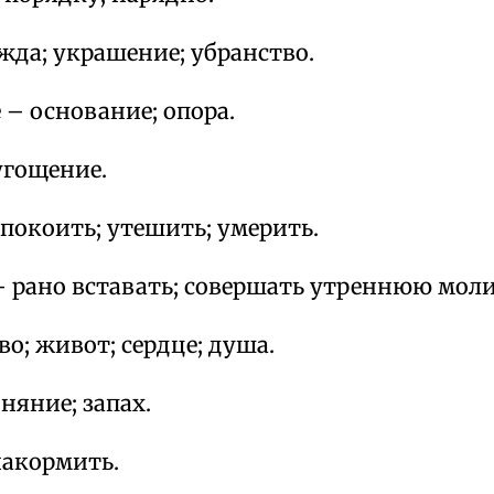
жда; украшение; убранство.
– основание; опора.
угощение.
покоить; утешить; умерить.
– рано вставать; совершать утреннюю моли
во; живот; сердце; душа.
няние; запах.
накормить.