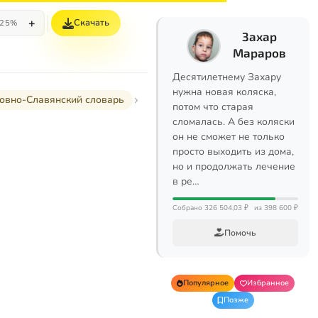
+
Скачать
25%
Захар
Мараров
Десятилетнему Захару
нужна новая коляска,
овно-Славянский словарь
потом что старая
сломалась. А без коляски
он не сможет не только
просто выходить из дома,
но и продолжать лечение
в ре…
Собрано 326 504,03 ₽
из 398 600 ₽
Помочь
Популярное
Избранное
Позже