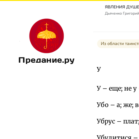
Дьяченко Григорий
Из области таинс
Предание.ру
У
У – еще; не у
Убо – а; же; 
Убрус – плат
Убудитися – 