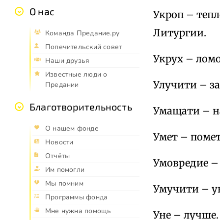
О нас
Укроп – тепл
Литургии.
Команда Предание.ру
Попечительский совет
Укрух – ломо
Наши друзья
Известные люди о
Улучити – за
Предании
Благотворительность
Умащати – н
О нашем фонде
Умет – помет;
Новости
Отчёты
Умовредие –
Им помогли
Мы помним
Умучити – у
Программы фонда
Мне нужна помощь
Уне – лучше.