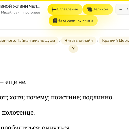
ЯВЛЕНИЯ ДУШЕВНОЙ ЖИЗНИ ЧЕЛОВЕКА ПОСЛЕ ЕГО ТЕЛЕСНОЙ СМЕРТИ
−
Оглавление
Целиком
1
 Михайлович, протоиерей
На страничку книги
твенного. Тайная жизнь души
Читать онлайн
Краткий Церк
У
 – еще не.
вот; хотя; почему; поистине; подлинно.
; полотенце.
пробудиться; очнуться.