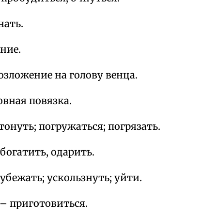
нать.
ние.
озложение на голову венца.
овная повязка.
тонуть; погружаться; погрязать.
богатить, одарить.
убежать; ускользнуть; уйти.
– приготовиться.