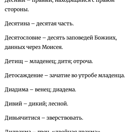
Десный – правый; находящийся с правой
стороны.
Десятина – десятая часть.
Десятословие – десять заповедей Божиих,
данных через Моисея.
Детищ – младенец; дитя; отроча.
Детосаждение – зачатие во утробе младенца.
Диадима – венец; диадема.
Дивий – дикий; лесной.
Дивьячитися – зверствовать.