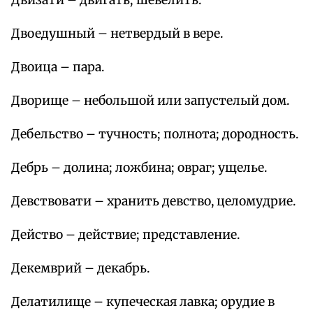
Двизати – двигать; шевелить.
Двоедушный – нетвердый в вере.
Двоица – пара.
Дворище – небольшой или запустелый дом.
Дебельство – тучность; полнота; дородность.
Дебрь – долина; ложбина; овраг; ущелье.
Девствовати – хранить девство, целомудрие.
Действо – действие; представление.
Декемврий – декабрь.
Делатилище – купеческая лавка; орудие в