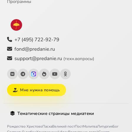
Программы
+7 (495) 722-92-79
fond@predanie.ru
support@predanie.ru
(техн.вопросы)
Мне нужна помощь
Тематические страницы медиатеки
Рождество Христово
Пасха
Великий пост
Пост
Молитва
Литургия
Бог