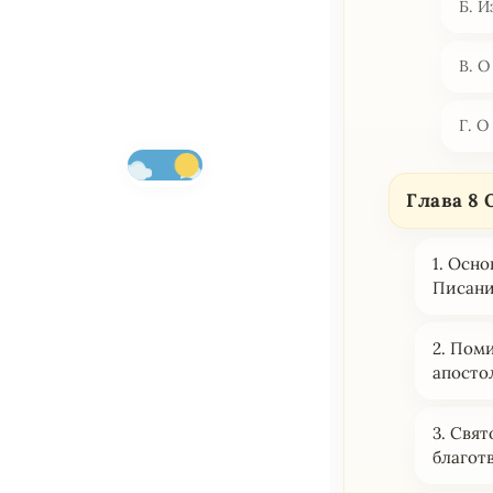
Б. 
В. 
Г. 
Глава 8
1. Осн
Писани
2. Пом
апосто
3. Свя
благот