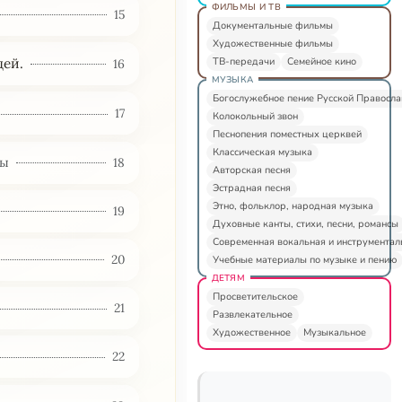
ФИЛЬМЫ И ТВ
15
Документальные фильмы
Художественные фильмы
ТВ-передачи
Семейное кино
дей.
16
МУЗЫКА
Богослужебное пение Русской Правосл
17
Колокольный звон
Песнопения поместных церквей
Классическая музыка
ны
18
Авторская песня
Эстрадная песня
Этно, фольклор, народная музыка
19
Духовные канты, стихи, песни, романсы
Современная вокальная и инструментал
20
Учебные материалы по музыке и пению
ДЕТЯМ
Просветительское
21
Развлекательное
Художественное
Музыкальное
22