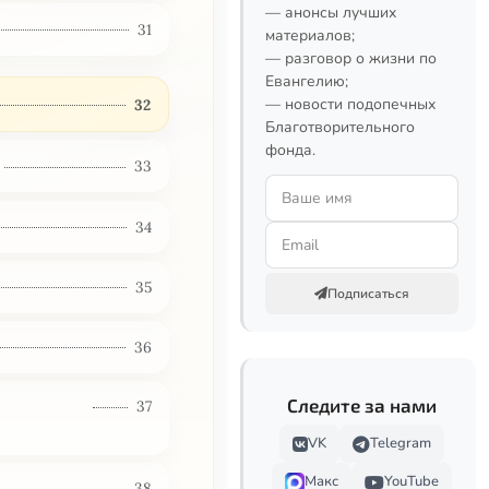
— анонсы лучших
31
материалов;
— разговор о жизни по
Евангелию;
— новости подопечных
32
Благотворительного
фонда.
33
34
35
Подписаться
36
Следите за нами
37
VK
Telegram
Макс
YouTube
38