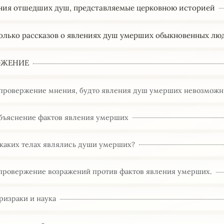
ения отшедших душ, представляемые церковною историей
колько рассказов о явлениях душ умерших обыкновенных лю
ОЖЕНИЕ
Опровержение мнения, будто явления душ умерших невозмож
Объяснение фактов явления умерших
В каких телах являлись души умерших?
Опровержение возражений против фактов явления умерших.
ризраки и наука