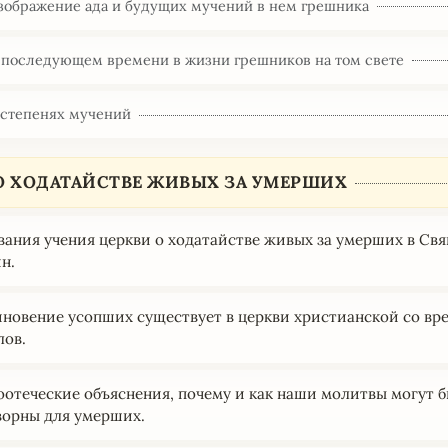
Изображение ада и будущих мучений в нем грешника
О последующем времени в жизни грешников на том свете
О степенях мучений
 О ХОДАТАЙСТВЕ ЖИВЫХ ЗА УМЕРШИХ
ования учения церкви о ходатайстве живых за умерших в С
н.
иновение усопших существует в церкви христианской со вр
лов.
тоотеческие объяснения, почему и как наши молитвы могут 
ворны для умерших.