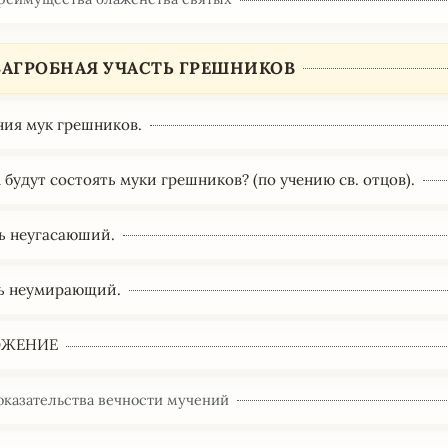
 ЗАГРОБНАЯ УЧАСТЬ ГРЕШНИКОВ
ения мук грешников.
м будут состоять муки грешников? (по учению св. отцов).
нь неугасаюший.
вь неумирающий.
ОЖЕНИЕ
оказательства вечности мучений