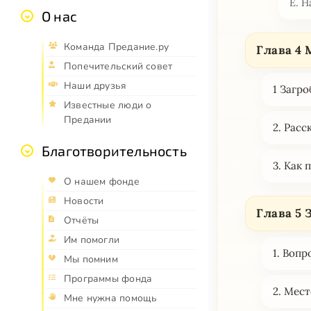
Е. Н
О нас
Команда Предание.ру
Глава 4
Попечительский совет
Наши друзья
1 Загро
Известные люди о
Предании
2. Расс
Благотворительность
3. Как
О нашем фонде
Новости
Глава 5
Отчёты
Им помогли
1. Воп
Мы помним
Программы фонда
2. Мес
Мне нужна помощь