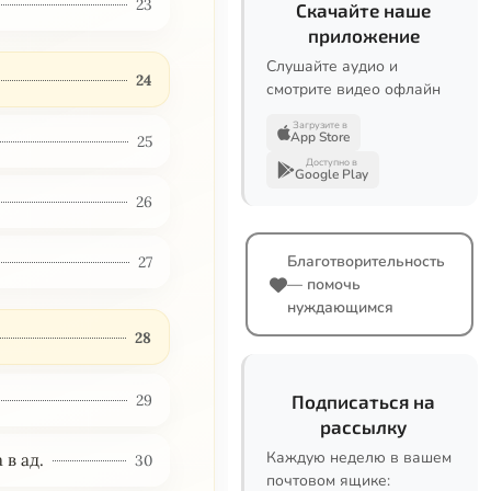
23
Скачайте наше
приложение
Слушайте аудио и
24
смотрите видео офлайн
Загрузите в
App Store
25
Доступно в
Google Play
26
Благотворительность
27
— помочь
нуждающимся
28
29
Подписаться на
рассылку
Каждую неделю в вашем
в ад.
30
почтовом ящике: