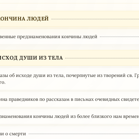
1 КОНЧИНА ЛЮДЕЙ
венные предзнаменования кончины людей
 ИСХОД ДУШИ ИЗ ТЕЛА
казы об исходе души из тела, почерпнутые из творений св. 
го.
чина праведников по рассказам в письмах очевидных свидет
дзнаменования кончины людей из более близкого нам време
ли о смерти