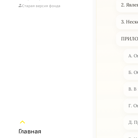
2. Явл
Старая версия фонда
3. Нес
ПРИЛ
А. 
Б. 
В. 
Г. 
Д. П
Главная