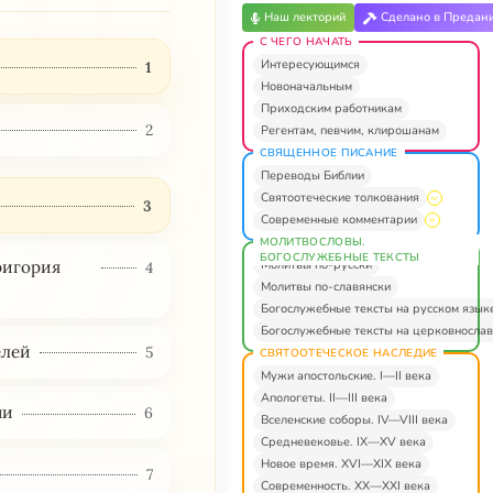
Наш лекторий
Сделано в Предан
С ЧЕГО НАЧАТЬ
Интересующимся
1
Новоначальным
Приходским работникам
2
Регентам, певчим, клирошанам
СВЯЩЕННОЕ ПИСАНИЕ
Переводы Библии
Святоотеческие толкования
3
Современные комментарии
МОЛИТВОСЛОВЫ.
БОГОСЛУЖЕБНЫЕ ТЕКСТЫ
Молитвы по-русски
Григория
4
Молитвы по-славянски
Богослужебные тексты на русском язык
Богослужебные тексты на церковнослав
елей
5
СВЯТООТЕЧЕСКОЕ НАСЛЕДИЕ
Мужи апостольские. I—II века
Апологеты. II—III века
ни
6
Вселенские соборы. IV—VIII века
Средневековье. IX—XV века
Новое время. XVI—XIX века
7
Современность. XX—XXI века