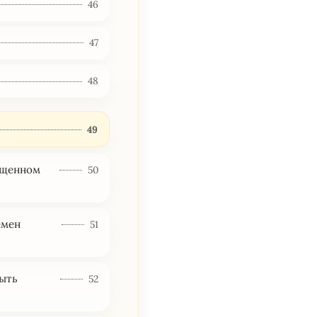
46
47
48
49
вященном
50
емен
51
быть
52