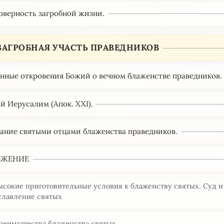
товерность загробной жизни.
 ЗАГРОБНАЯ УЧАСТЬ ПРАВЕДНИКОВ
енные откровения Божий о вечном блаженстве праведников.
й Иерусалим (Апок. XXI).
сание святыми отцами блаженства праведников.
ОЖЕНИЕ
ысокие приготовительные условия к блаженству святых. Суд и
славление святых
Преимущества блаженства святых