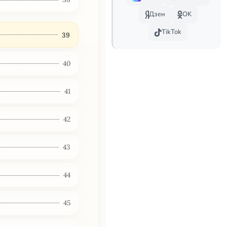
Дзен
OK
TikTok
39
40
41
42
43
44
45