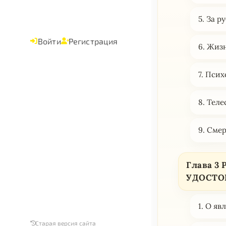
5. За 
Войти
Регистрация
6. Жиз
7. Пси
8. Теле
9. Смер
Глава 
УДОСТО
1. О я
Старая версия сайта