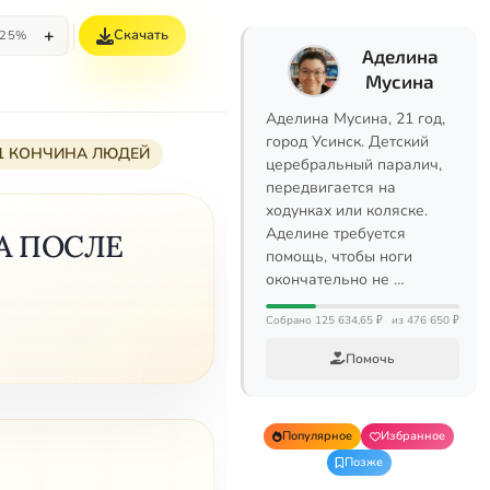
+
Скачать
25%
Аделина
Мусина
Аделина Мусина, 21 год,
город Усинск. Детский
 1 КОНЧИНА ЛЮДЕЙ
церебральный паралич,
передвигается на
ходунках или коляске.
Аделине требуется
А ПОСЛЕ
помощь, чтобы ноги
окончательно не …
Собрано 125 634,65 ₽
из 476 650 ₽
Помочь
Популярное
Избранное
Позже