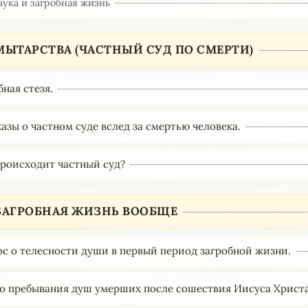
аука и загробная жизнь
 МЫТАРСТВА (ЧАСТНЫЙ СУД ПО СМЕРТИ)
бная стезя.
казы о частном суде вслед за смертью человека.
 происходит частный суд?
 ЗАГРОБНАЯ ЖИЗНЬ ВООБЩЕ
рос о телесности души в первый период загробной жизни.
то пребывания душ умерших после сошествия Иисуса Христа 