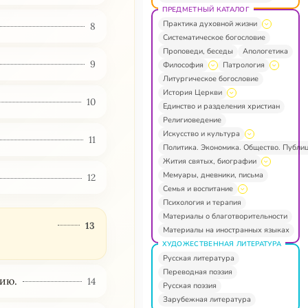
ПРЕДМЕТНЫЙ КАТАЛОГ
Практика духовной жизни
8
Систематическое богословие
Проповеди, беседы
Апологетика
9
Философия
Патрология
Литургическое богословие
История Церкви
10
Единство и разделения христиан
Религиоведение
Искусство и культура
11
Политика. Экономика. Общество. Публи
Жития святых, биографии
Мемуары, дневники, письма
12
Семья и воспитание
Психология и терапия
Материалы о благотворительности
13
Материалы на иностранных языках
ХУДОЖЕСТВЕННАЯ ЛИТЕРАТУРА
Русская литература
Переводная поэзия
нию.
14
Русская поэзия
Зарубежная литература