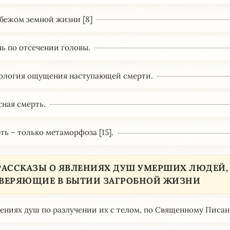
рубежом земной жизни [8]
нь по отсечении головы.
хология ощущения наступающей смерти.
сная смерть.
ть – только метаморфоза [15].
3 РАССКАЗЫ О ЯВЛЕНИЯХ ДУШ УМЕРШИХ ЛЮДЕЙ,
ВЕРЯЮЩИЕ В БЫТИИ ЗАГРОБНОЙ ЖИЗНИ
влениях душ по разлучении их с телом, по Священному Писа