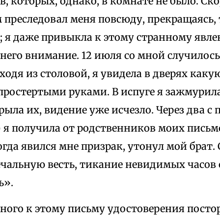
в, которых, однако, в комнате не было. Ско
 преследовал меня повсюду, прекращаясь, 
; я даже привыкла к этому странному явле
него внимание. 12 июля со мной случилось
ходя из столовой, я увидела в дверях как
простертыми руками. В испуге я зажмурила 
рыла их, видение уже исчезло. Через два с
) я получила от родственников моих письмо
огда явился мне призрак, утонул мой брат. С
печальную весть, тикание невидимых часов
ь».
ного к этому письму удостоверения посто