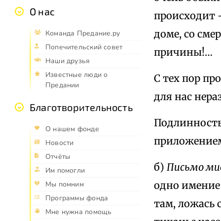
О нас
происходит –
доме, со сме
Команда Предание.ру
Попечительский совет
причины!…
Наши друзья
Известные люди о
С тех пор пр
Предании
для нас нер
Благотворительность
Подлинность
О нашем фонде
приложением 
Новости
Отчёты
б)
Письмо
ми
Им помогли
одно имение 
Мы помним
Программы фонда
там, ложась 
Мне нужна помощь