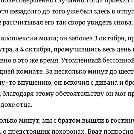
поле совершенно случайно тогда приехал 
отя незадолго до того уже был здесь в отпус
рассчитывал его так скоро увидеть снова.
 апоплексии мозга; он заболел 3 октября, 
утра, а 4 октября, промучившись весь день 
вно в это же время. Утомленный бессонной
едней комнате. За несколько минут до шест
му-то внушению, он вскочил с дивана и бр
 благодаря этому обстоятельству он мог п
дохе отца.
олько минут; мы с братом вышли в гостин
 о предстоящих похоронах. Брат попросил