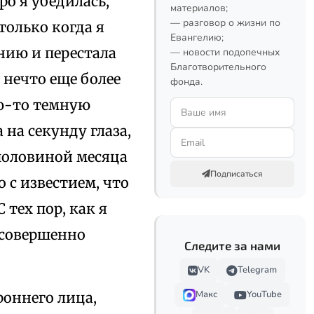
ро я убедилась,
материалов;
— разговор о жизни по
только когда я
Евангелию;
нию и перестала
— новости подопечных
Благотворительного
 нечто еще более
фонда.
ую-то темную
на секунду глаза,
 половиной месяца
Подписаться
 с известием, что
 тех пор, как я
 совершенно
Следите за нами
VK
Telegram
Макс
YouTube
роннего лица,