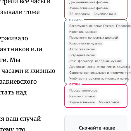
трели все часы в
Документальные фильмы
Художественные фильмы
казывали тоже
ТВ-передачи
Семейное кино
МУЗЫКА
Богослужебное пение Русской Правосл
Колокольный звон
держивало
Песнопения поместных церквей
Классическая музыка
маятников или
Авторская песня
Эстрадная песня
дти. Мы
Этно, фольклор, народная музыка
Духовные канты, стихи, песни, романсы
у часами и жизнью
Современная вокальная и инструментал
Учебные материалы по музыке и пению
саакиевского
ДЕТЯМ
Просветительское
итать над
Развлекательное
Художественное
Музыкальное
ня ваш случай
Скачайте наше
чему это