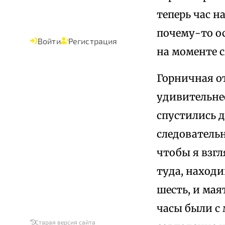
теперь час н
почему-то ос
Войти
Регистрация
на моменте с
Горничная от
удивительнее
спустились д
следовательн
чтобы я взгл
туда, наход
шесть, и мая
часы были с 
Старая версия сайта