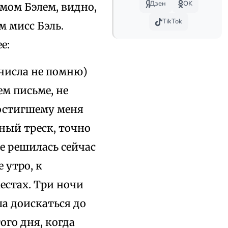
Дзен
OK
мом Бэлем, видно,
TikTok
м мисс Бэль.
е:
(числа не помню)
ем письме, не
постигшему меня
ьный треск, точно
не решилась сейчас
 утро, к
местах. Три ночи
ла доискаться до
ого дня, когда