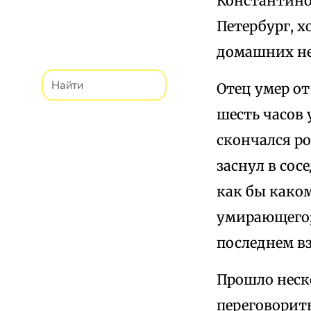
Константино
Петербург, х
домашних не 
Отец умер от
шесть часов 
скончался ро
заснул в сос
как бы како
умирающего;
последнем вз
Прошло неск
переговорить