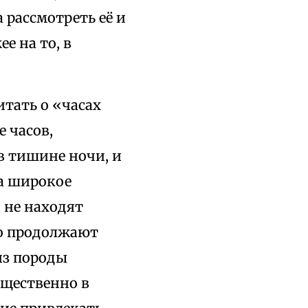
а рассмотреть её и
е на то, в
тать о «часах
е часов,
в тишине ночи, и
а широкое
 не находят
но продолжают
из породы
ущественно в