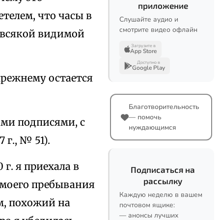
приложение
телем, что часы в
Слушайте аудио и
смотрите видео офлайн
з всякой видимой
Загрузите в
App Store
Доступно в
Google Play
-прежнему остается
Благотворительность
— помочь
ми подписями, с
нуждающимся
г., № 51).
 г. я приехала в
Подписаться на
рассылку
ь моего пребывания
Каждую неделю в вашем
м, похожий на
почтовом ящике:
— анонсы лучших