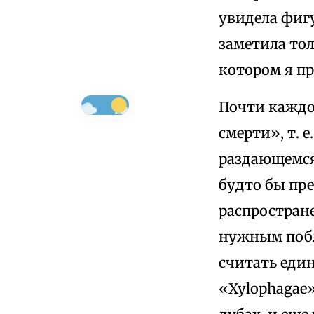
увидела фигу
заметила тол
котором я пр
Почти каждо
смерти», т. 
раздающемся
будто бы пр
распростран
нужным побл
считать еди
«Xylophagae»