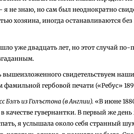
 я не знаю, но сам был неоднократно свиде
ртью хозяина, иногда останавливаются бе
ошло уже двадцать лет, но этот случай по
азгаданным.
 вышеизложенного свидетельствуем наши
фамильной гербовой печати («Ребус» 1897 
сс
Бэлъ
из
Голъстона
(
в
Англии
).
«В июне 1880
в качестве гувернантки. В первый же ден
спать, я услышала около себя странный шу