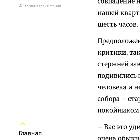
совпадение н
Старая версия фонда
нашей кварти
шесть часов.
Предположени
критики, та
стержней за
подивились 
человека и н
собора – ста
покойником 
– Вас это уд
Главная
очень обыкно