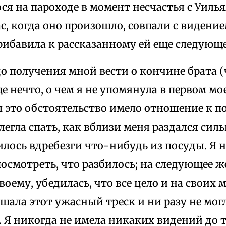
я на пароходе в момент несчастья с Уилья
ас, когда оно произошло, совпали с видение
рибавила к рассказанному ей еще следующе
о получения мной вести о кончине брата 
е нечто, о чем я не упомянула в первом мо
ы это обстоятельство имело отношение к 
 легла спать, как вблизи меня раздался сил
илось вдребезги что-нибудь из посуды. Я 
посмотреть, что разбилось; на следующее же
оему, убедилась, что все цело и на своих 
шала этот ужасный треск и ни разу не мог
 Я никогда не имела никаких видений до т