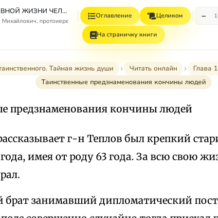
ЯВЛЕНИЯ ДУШЕВНОЙ ЖИЗНИ ЧЕЛОВЕКА ПОСЛЕ ЕГО ТЕЛЕСНОЙ СМЕРТИ
−
Оглавление
Целиком
1
 Михайлович, протоиерей
На страничку книги
таинственного. Тайная жизнь души
Читать онлайн
Глава
Таинственные предзнаменования кончины людей
е предзнаменования кончины людей
рассказывает г-н Теплов был крепкий стари
 года, имея от роду 63 года. За всю свою ж
рал.
 брат занимавший дипломатический пост