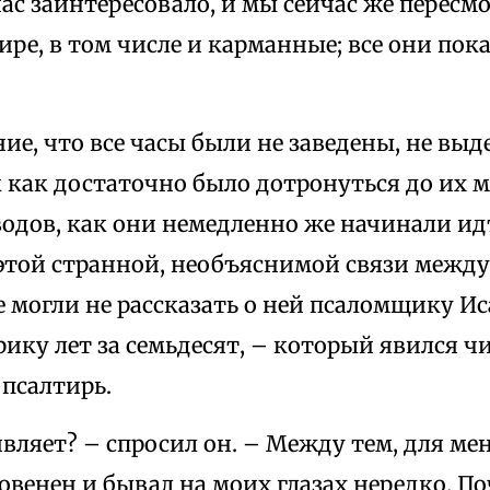
ас заинтересовало, и мы сейчас же пересмо
ре, в том числе и карманные; все они по
е, что все часы были не заведены, не вы
к как достаточно было дотронуться до их 
водов, как они немедленно же начинали и
этой странной, необъяснимой связи межд
е могли не рассказать о ней псаломщику И
рику лет за семьдесят, – который явился ч
псалтирь.
ивляет? – спросил он. – Между тем, для ме
венен и бывал на моих глазах нередко. По