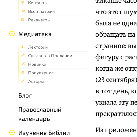
тиканье часо
Контакты
что этот шум
Все платежи
Реквизиты
была не одна
Медиатека
обращать на 
странное: вы
Лекторий
Сделано в Предании
фигуру с рас
Новинки
когда же отк
Популярное
(23 сентября
Авторы
в тот день, к
Блог
узнала эту 
Православный
прекратилос
календарь
Из приложен
Изучение Библии