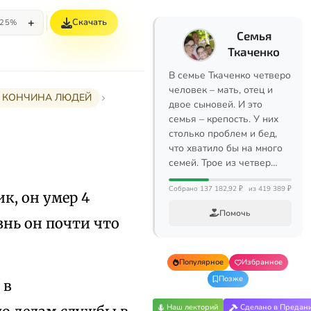
+
Скачать
25%
Семья
Ткаченко
В семье Ткаченко четверо
человек – мать, отец и
 1 КОНЧИНА ЛЮДЕЙ
двое сыновей. И это
семья – крепость. У них
столько проблем и бед,
что хватило бы на много
семей. Трое из четвер…
Собрано 137 182,92 ₽
из 419 389 ₽
к, он умер 4
Помочь
изнь он почти что
Популярное
Избранное
Позже
 в
Наш лекторий
Сделано в Предан