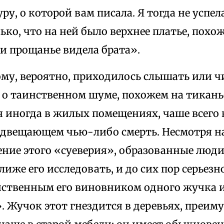
ру, о которой вам писала. Я тогда не успел
ько, что на ней было верхнее платье, похоже
и прощанье видела брата».
му, вероятно, приходилось слышать или чи
е. о таинственном шуме, похожем на тикань
 иногда в жилых помещениях, чаше всего 
едвещающем чью-либо смерть. Несмотря н
ение этого «суеверия», образованные люди
иже его исследовать, и до сих пор серьез
нственным его виновником одного жучка 
. Жучок этот гнездится в деревьях, преим