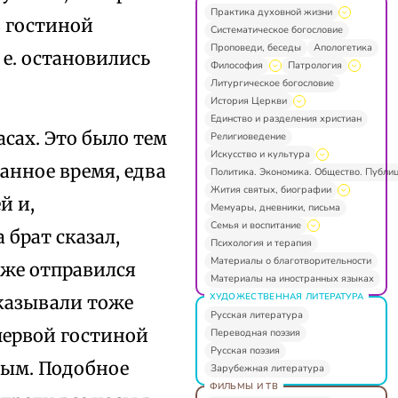
Практика духовной жизни
в гостиной
Систематическое богословие
Проповеди, беседы
Апологетика
 е. остановились
Философия
Патрология
Литургическое богословие
История Церкви
Единство и разделения христиан
асах. Это было тем
Религиоведение
Искусство и культура
данное время, едва
Политика. Экономика. Общество. Публи
Жития святых, биографии
й и,
Мемуары, дневники, письма
Семья и воспитание
 брат сказал,
Психология и терапия
Материалы о благотворительности
 же отправился
Материалы на иностранных языках
ХУДОЖЕСТВЕННАЯ ЛИТЕРАТУРА
казывали тоже
Русская литература
 первой гостиной
Переводная поэзия
Русская поэзия
ным. Подобное
Зарубежная литература
ФИЛЬМЫ И ТВ