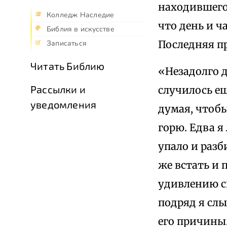
находившегос
Колледж Наследие
что день и ч
Библия в искусстве
Последняя п
Записаться
Читать Библию
«Незадолго д
Рассылки и
случилось ещ
уведомления
думая, чтоб
горю. Едва я
упало и разб
же встать и 
удивлению св
подряд я слы
его причины.