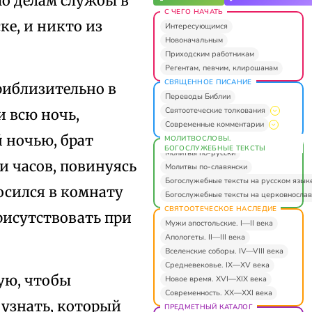
по делам службы в
С ЧЕГО НАЧАТЬ
ке, и никто из
Интересующимся
Новоначальным
Приходским работникам
Регентам, певчим, клирошанам
СВЯЩЕННОЕ ПИСАНИЕ
приблизительно в
Переводы Библии
Святоотеческие толкования
и всю ночь,
Современные комментарии
 ночью, брат
МОЛИТВОСЛОВЫ.
БОГОСЛУЖЕБНЫЕ ТЕКСТЫ
Молитвы по-русски
и часов, повинуясь
Молитвы по-славянски
Богослужебные тексты на русском язык
осился в комнату
Богослужебные тексты на церковнослав
СВЯТООТЕЧЕСКОЕ НАСЛЕДИЕ
рисутствовать при
Мужи апостольские. I—II века
Апологеты. II—III века
Вселенские соборы. IV—VIII века
Средневековье. IX—XV века
ую, чтобы
Новое время. XVI—XIX века
Современность. XX—XXI века
 узнать, который
ПРЕДМЕТНЫЙ КАТАЛОГ