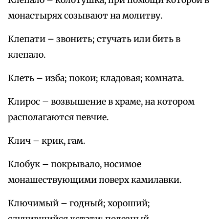
Клепало – колотушка, при помощи которой в
монастырях созывают на молитву.
Клепати – звонить; стучать или бить в
клепало.
Клеть – изба; покои; кладовая; комната.
Клирос – возвышение в храме, на котором
располагаются певчие.
Клич – крик, гам.
Клобук – покрывало, носимое
монашествующими поверх камилавки.
Ключимый – годный; хороший;