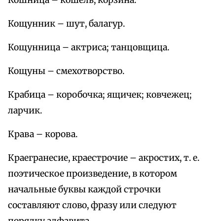
Кошница – кошель, корзина.
Кощунник – шут, балагур.
Кощунница – актриса; танцовщица.
Кощуны – смехотворство.
Крабица – коробочка; ящичек; ковчежец;
ларчик.
Крава – корова.
Краегранесие, краестрочие – акростих, т. е.
поэтическое произведение, в котором
начальные буквы каждой строчки
составляют слово, фразу или следуют