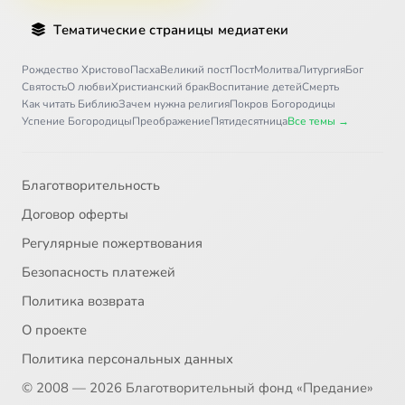
Тематические страницы медиатеки
Рождество Христово
Пасха
Великий пост
Пост
Молитва
Литургия
Бог
Святость
О любви
Христианский брак
Воспитание детей
Смерть
Как читать Библию
Зачем нужна религия
Покров Богородицы
Успение Богородицы
Преображение
Пятидесятница
Все темы →
Благотворительность
Договор оферты
Регулярные пожертвования
Безопасность платежей
Политика возврата
О проекте
Политика персональных данных
© 2008 — 2026 Благотворительный фонд «Предание»