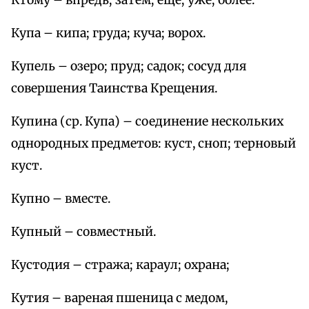
Ктому – впредь; затем; еще; уже; более.
Купа – кипа; груда; куча; ворох.
Купель – озеро; пруд; садок; сосуд для
совершения Таинства Крещения.
Купина (ср. Купа) – соединение нескольких
однородных предметов: куст, сноп; терновый
куст.
Купно – вместе.
Купный – совместный.
Кустодия – стража; караул; охрана;
Кутия – вареная пшеница с медом,