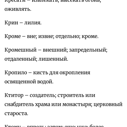
Кресати – извлекать; высекать огонь;
оживлять.
Крин – лилия.
Кроме – вне; извне; отдельно; кроме.
Кромешный – внешний; запредельный;
отдаленный; лишенный.
Кропило – кисть для окропления
освященной водой.
Ктитор – создатель; строитель или
снабдитель храма или монастыря; церковный
староста.