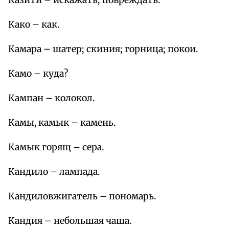
Казити – искажать; повреждать.
Како – как.
Камара – шатер; скиния; горница; покои.
Камо – куда?
Кампан – колокол.
Камы, камык – камень.
Камык горящ – сера.
Кандило – лампада.
Кандиловжигатель – пономарь.
Кандия – небольшая чаша.