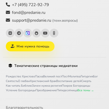
+7 (495) 722-92-79
fond@predanie.ru
support@predanie.ru
(техн.вопросы)
Мне нужна помощь
Тематические страницы медиатеки
Рождество Христово
Пасха
Великий пост
Пост
Молитва
Литургия
Бог
Святость
О любви
Христианский брак
Воспитание детей
Смерть
Как читать Библию
Зачем нужна религия
Покров Богородицы
Успение Богородицы
Преображение
Пятидесятница
Все темы →
Благотворительность