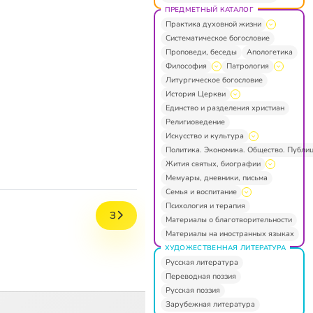
ПРЕДМЕТНЫЙ КАТАЛОГ
Практика духовной жизни
Систематическое богословие
Проповеди, беседы
Апологетика
Философия
Патрология
Литургическое богословие
История Церкви
Единство и разделения христиан
Религиоведение
Искусство и культура
Политика. Экономика. Общество. Публи
Жития святых, биографии
Мемуары, дневники, письма
Семья и воспитание
Психология и терапия
З
Материалы о благотворительности
Материалы на иностранных языках
ХУДОЖЕСТВЕННАЯ ЛИТЕРАТУРА
Русская литература
Переводная поэзия
Русская поэзия
Зарубежная литература