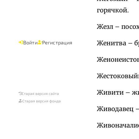
горячкой.
Жезл – посох
Женитва – бр
Войти
Регистрация
Женонеистов
Жестоковыйн
Живити – жи
Старая версия сайта
Старая версия фонда
Живодавец –
Живоначалие