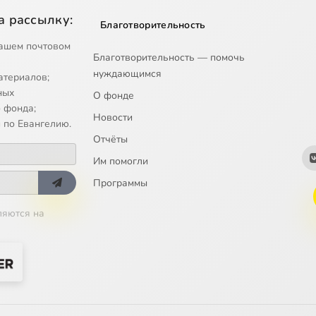
а рассылку:
Благотворительность
ашем почтовом
Благотворительность — помочь
нуждающимся
атериалов;
ных
О фонде
 фонда;
Новости
 по Евангелию.
Отчёты
Им помогли
Программы
ляются на