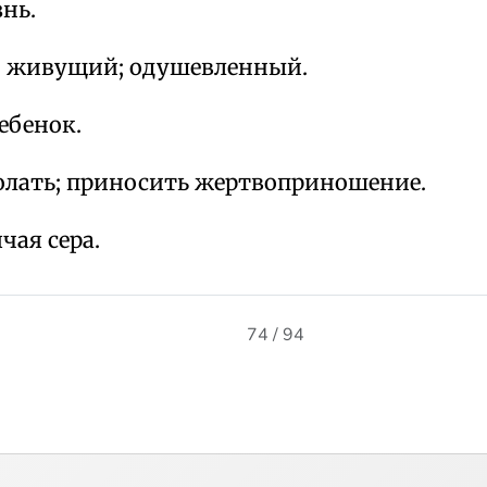
нь.
 живущий; одушевленный.
ебенок.
олать; приносить жертвоприношение.
чая сера.
74 / 94