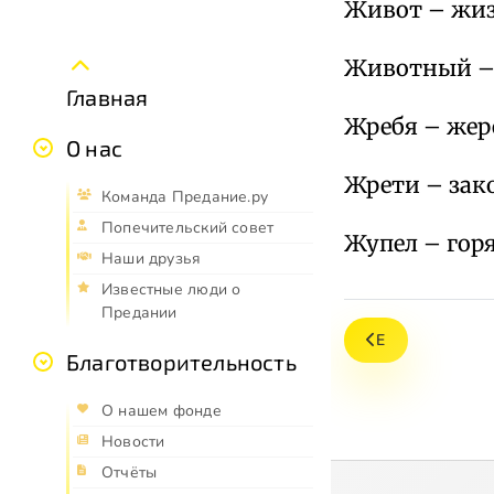
Живот – жиз
Животный –
Главная
Жребя – жер
О нас
Жрети – зак
Команда Предание.ру
Попечительский совет
Жупел – горя
Наши друзья
Известные люди о
Предании
Е
Благотворительность
О нашем фонде
Новости
Отчёты