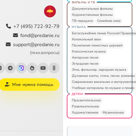
ФИЛЬМЫ И ТВ
Документальные фильмы
Художественные фильмы
ТВ-передачи
Семейное кино
+7 (495) 722-92-79
МУЗЫКА
Богослужебное пение Русской Правосл
fond@predanie.ru
Колокольный звон
support@predanie.ru
Песнопения поместных церквей
Классическая музыка
(техн.вопросы)
Авторская песня
Эстрадная песня
Этно, фольклор, народная музыка
Духовные канты, стихи, песни, романсы
Современная вокальная и инструментал
Мне нужна помощь
Учебные материалы по музыке и пению
ДЕТЯМ
Просветительское
Развлекательное
Художественное
Музыкальное