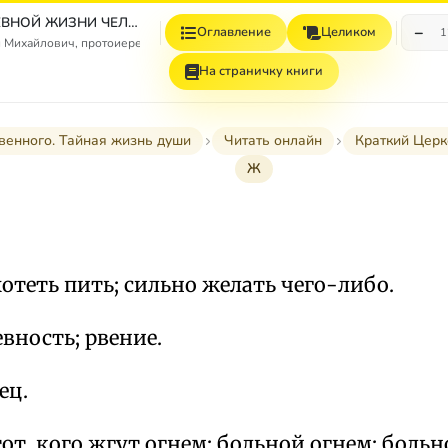
ЯВЛЕНИЯ ДУШЕВНОЙ ЖИЗНИ ЧЕЛОВЕКА ПОСЛЕ ЕГО ТЕЛЕСНОЙ СМЕРТИ
−
Оглавление
Целиком
1
 Михайлович, протоиерей
На страничку книги
твенного. Тайная жизнь души
Читать онлайн
Краткий Церк
Ж
теть пить; сильно желать чего-либо.
вность; рвение.
ец.
т, кого жгут огнем; больной огнем; больн