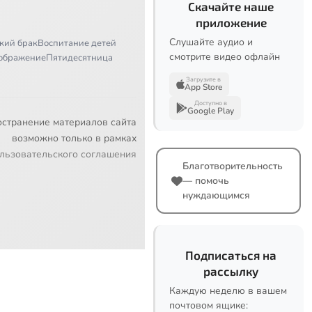
Скачайте наше
приложение
Слушайте аудио и
кий брак
Воспитание детей
смотрите видео офлайн
ображение
Пятидесятница
Загрузите в
App Store
Доступно в
Google Play
остранение материалов сайта
возможно только в рамках
льзовательского соглашения
Благотворительность
— помочь
нуждающимся
Подписаться на
рассылку
Каждую неделю в вашем
почтовом ящике: