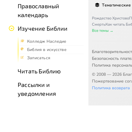
Тематические
Православный
календарь
Рождество Христово
П
Смерть
Как читать Б
Изучение Библии
Все темы →
Колледж Наследие
Библия в искусстве
Благотворительнос
Записаться
Безопасность плат
Политика персонал
Читать Библию
© 2008 — 2026 Бла
Пожертвование согл
Рассылки и
Политика возврата
уведомления