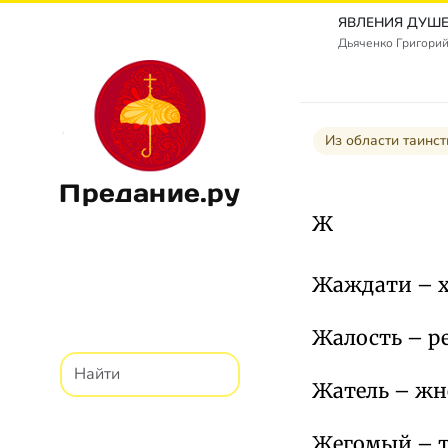
Дьяченко Григорий
Из области таинс
Предание.ру
Ж
Жаждати – хо
Жалость – ре
Жатель – жн
Жегомый – то