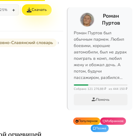
+
Скачать
25%
Роман
Пуртов
Роман Пуртов был
обычным парнем. Любил
овно-Славянский словарь
боевики, хорошие
автомобили, был не дурак
поиграть в комп, любил
жену и обожал дочь. А
потом, будучи
пассажиром, разбился…
Собрано 121 276,88 ₽
из 444 150 ₽
Помочь
Популярное
Избранное
Позже
ой огневицей,