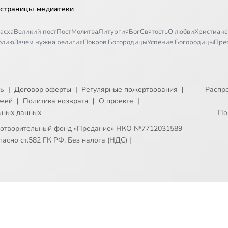
 страницы медиатеки
асха
Великий пост
Пост
Молитва
Литургия
Бог
Святость
О любви
Христианс
иблию
Зачем нужна религия
Покров Богородицы
Успение Богородицы
Пре
ть
|
Договор оферты
|
Регулярные пожертвования
|
Распр
ежей
|
Политика возврата
|
О проекте
|
ьных данных
По
готворительный фонд «Предание» НКО №7712031589
асно ст.582 ГК РФ. Без налога (НДС)
|