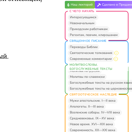
Наш лекторий
Сделано в Предан
С ЧЕГО НАЧАТЬ
Интересующимся
Новоначальным
Приходским работникам
Регентам, певчим, клирошанам
СВЯЩЕННОЕ ПИСАНИЕ
Переводы Библии
Святоотеческие толкования
ый.
Современные комментарии
МОЛИТВОСЛОВЫ.
БОГОСЛУЖЕБНЫЕ ТЕКСТЫ
Молитвы по-русски
Молитвы по-славянски
Богослужебные тексты на русском язык
Богослужебные тексты на церковнослав
СВЯТООТЕЧЕСКОЕ НАСЛЕДИЕ
Мужи апостольские. I—II века
Апологеты. II—III века
Вселенские соборы. IV—VIII века
Средневековье. IX—XV века
Новое время. XVI—XIX века
Современность. XX—XXI века