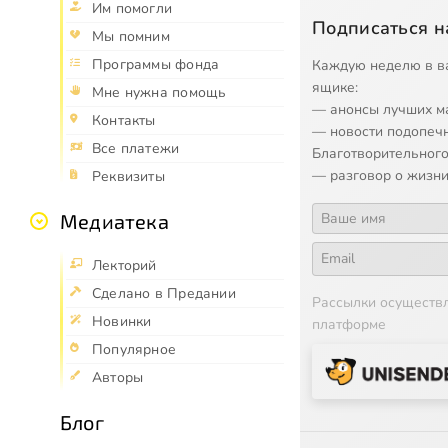
Им помогли
Подписаться н
Мы помним
Программы фонда
Каждую неделю в в
ящике:
Мне нужна помощь
— анонсы лучших м
Контакты
— новости подопеч
Все платежи
Благотворительного
— разговор о жизни
Реквизиты
Медиатека
Лекторий
Сделано в Предании
Рассылки осуществ
Новинки
платформе
Популярное
Авторы
Блог