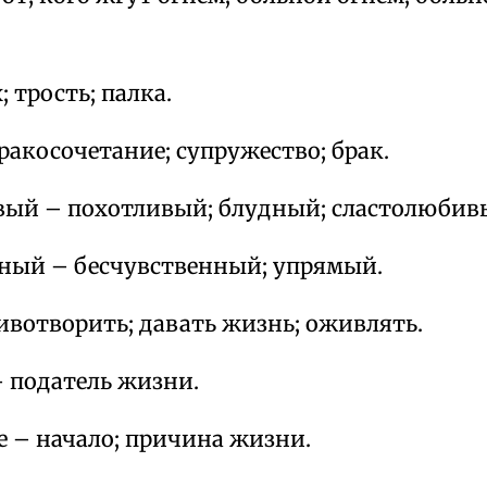
; трость; палка.
акосочетание; супружество; брак.
ый – похотливый; блудный; сластолюбив
ый – бесчувственный; упрямый.
вотворить; давать жизнь; оживлять.
 податель жизни.
 – начало; причина жизни.