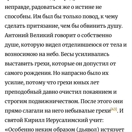
неправде, радоваться же о истине не
способны. Им был бы только повод, к чему
сделать притязание, чем бы обвинить душу.
Антоний Великий говорит о собственно
душе, которую видел отделившеюся от тела и
возносимою на небо. Бесы усиливались
выставить грехи, которые он допустил от
самого рождения. Но напрасно было их
усилие, потому что грехи юных лет
преподобный давно очистил покаянием и
строгим подвижничеством. После этого они
[43]
прямо слагали на него небывалые грехи
. И
святой Кирилл Иерусалимский учит:
«Особенно неким образом (дьявол) истязует