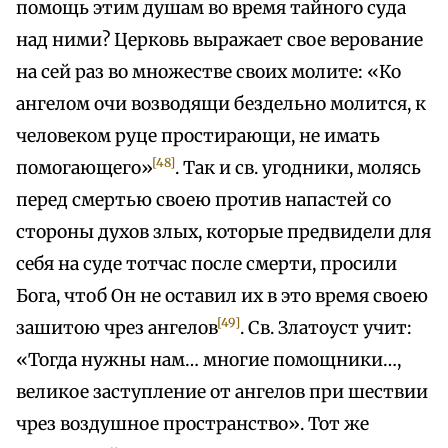
помощь этим душам во время тайного суда
над ними? Церковь выражает свое верование
на сей раз во множестве своих молите: «Ко
ангелом очи возводящи бездельно молится, к
человеком руце простирающи, не имать
[48]
помогающего»
. Так и св. угодники, молясь
перед смертью своею против напастей со
стороны духов злых, которые предвидели для
себя на суде тотчас после смерти, просили
Бога, чтоб Он не оставил их в это время своею
[49]
зашитою чрез ангелов
. Св. Златоуст учит:
«Тогда нужны нам… многие помощники…,
великое заступление от ангелов при шествии
чрез воздушное пространство». Тот же