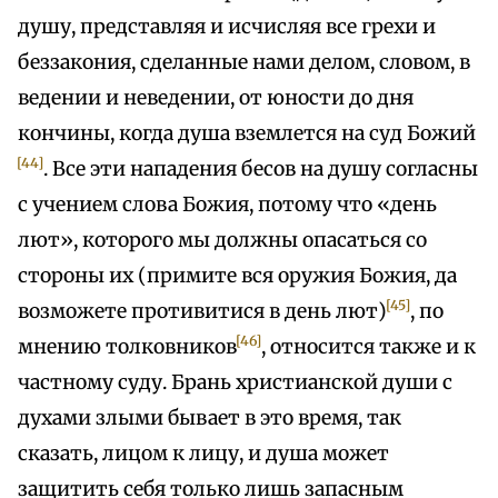
душу, представляя и исчисляя все грехи и
беззакония, сделанные нами делом, словом, в
ведении и неведении, от юности до дня
кончины, когда душа вземлется на суд Божий
[44]
. Все эти нападения бесов на душу согласны
с учением слова Божия, потому что «день
лют», которого мы должны опасаться со
стороны их (примите вся оружия Божия, да
[45]
возможете противитися в день лют)
, по
[46]
мнению толковников
, относится также и к
частному суду. Брань христианской души с
духами злыми бывает в это время, так
сказать, лицом к лицу, и душа может
защитить себя только лишь запасным