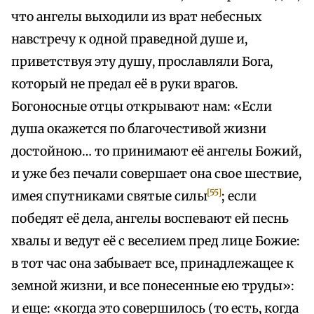
что ангелы выходили из врат небесных
навстречу к одной праведной душе и,
приветствуя эту душу, прославляли Бога,
который не предал её в руки врагов.
Богоносные отцы открывают нам: «Если
душа окажется по благочестивой жизни
достойною… то принимают её ангелы Божий,
и уже без печали совершает она свое шествие,
[55]
имея спутниками святые силы
; если
победят её дела, ангелы воспевают ей песнь
хвалы и ведут её с веселием пред лице Божие:
в тот час она забывает все, принадлежащее к
земной жизни, и все понесенные ею труды»:
и еще: «когда это совершилось (то есть, когда