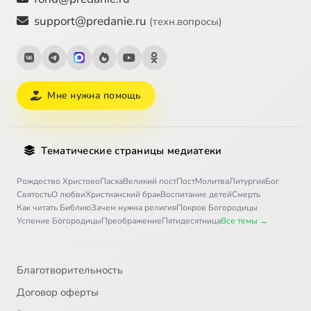
support@predanie.ru
(техн.вопросы)
Мне нужна помощь
Тематические страницы медиатеки
Рождество Христово
Пасха
Великий пост
Пост
Молитва
Литургия
Бог
Святость
О любви
Христианский брак
Воспитание детей
Смерть
Как читать Библию
Зачем нужна религия
Покров Богородицы
Успение Богородицы
Преображение
Пятидесятница
Все темы →
Благотворительность
Договор оферты