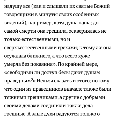
надушу все (как и слышали их святые Божий
говорящими в минуты своих особенных
видений), например, «эта душа наша; до
самой смерти она грешила, осквернялась не
только естественными, но и
сверхъестественными грехами; к тому же она
осуждала ближнего, а что всего хуже –
умерла без покаяния». По крайней мере,
«свободный ли доступ бесы дают душам
праведным?» Нельзя сказать и этого; потому
что одни из праведников вначале также были
тяжкими грешниками, а другие с добрыми
своими делами соединяли также дела
грешные. А злые духи радуются только о