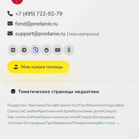
+7 (495) 722-92-79
fond@predanie.ru
support@predanie.ru
(техн.вопросы)
Мне нужна помощь
Тематические страницы медиатеки
Рождество Христово
Пасха
Великий пост
Пост
Молитва
Литургия
Бог
Святость
О любви
Христианский брак
Воспитание детей
Смерть
Как читать Библию
Зачем нужна религия
Покров Богородицы
Успение Богородицы
Преображение
Пятидесятница
Все темы →