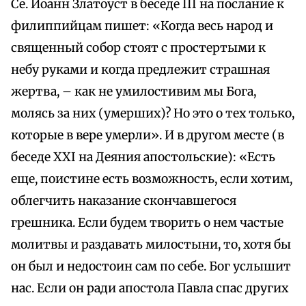
Се. Иоанн Златоуст в беседе III на послание к
филиппийцам пишет: «Когда весь народ и
священный собор стоят с простертыми к
небу руками и когда предлежит страшная
жертва, – как не умилостивим мы Бога,
молясь за них (умерших)? Но это о тех только,
которые в вере умерли». И в другом месте (в
беседе XXI на Деяния апостольские): «Есть
еще, поистине есть возможность, если хотим,
облегчить наказание скончавшегося
грешника. Если будем творить о нем частые
молитвы и раздавать милостыни, то, хотя бы
он был и недостоин сам по себе. Бог услышит
нас. Если он ради апостола Павла спас других