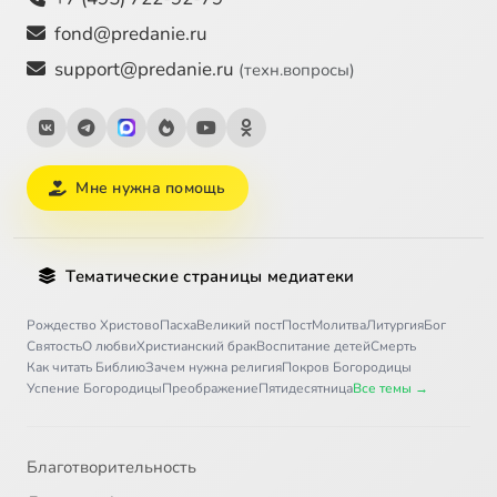
fond@predanie.ru
support@predanie.ru
(техн.вопросы)
Мне нужна помощь
Тематические страницы медиатеки
Рождество Христово
Пасха
Великий пост
Пост
Молитва
Литургия
Бог
Святость
О любви
Христианский брак
Воспитание детей
Смерть
Как читать Библию
Зачем нужна религия
Покров Богородицы
Успение Богородицы
Преображение
Пятидесятница
Все темы →
Благотворительность