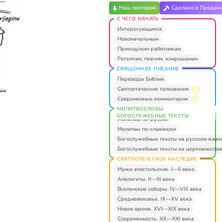
Наш лекторий
Сделано в Предан
С ЧЕГО НАЧАТЬ
Интересующимся
Новоначальным
Приходским работникам
Регентам, певчим, клирошанам
СВЯЩЕННОЕ ПИСАНИЕ
Переводы Библии
Святоотеческие толкования
Современные комментарии
МОЛИТВОСЛОВЫ.
БОГОСЛУЖЕБНЫЕ ТЕКСТЫ
Молитвы по-русски
Молитвы по-славянски
Богослужебные тексты на русском язык
Богослужебные тексты на церковнослав
СВЯТООТЕЧЕСКОЕ НАСЛЕДИЕ
Мужи апостольские. I—II века
Апологеты. II—III века
Вселенские соборы. IV—VIII века
Средневековье. IX—XV века
Новое время. XVI—XIX века
Современность. XX—XXI века