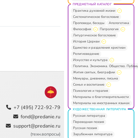
ПРЕДМЕТНЫЙ КАТАЛОГ
Практика духовной жизни
Систематическое богословие
Проповеди, беседы
Апологетика
Философия
Патрология
Литургическое богословие
История Церкви
Единство и разделения христиан
Религиоведение
Искусство и культура
Политика. Экономика. Общество. Публи
Жития святых, биографии
Мемуары, дневники, письма
Семья и воспитание
Психология и терапия
Материалы о благотворительности
Материалы на иностранных языках
+7 (495) 722-92-79
ХУДОЖЕСТВЕННАЯ ЛИТЕРАТУРА
Русская литература
fond@predanie.ru
Переводная поэзия
support@predanie.ru
Русская поэзия
(техн.вопросы)
Зарубежная литература