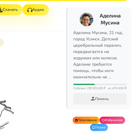
Скачать
Аудио
Аделина
Мусина
Аделина Мусина, 21 год,
город Усинск. Детский
церебральный паралич,
передвигается на
ходунках или коляске.
Аделине требуется
помощь, чтобы ноги
окончательно не …
Собрано 190 832,65 ₽
из 476 650 ₽
Помочь
Популярное
Избранное
Позже