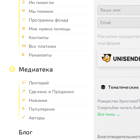
Им помогли
Мы помним
Программы фонда
Мне нужна помощь
Рассылки осуществ
Контакты
платформе
Все платежи
Реквизиты
Медиатека
Лекторий
Тематические
Сделано в Предании
Новинки
Рождество Христово
П
Смерть
Как читать Б
Популярное
Все темы →
Авторы
Блог
Благотворительнос