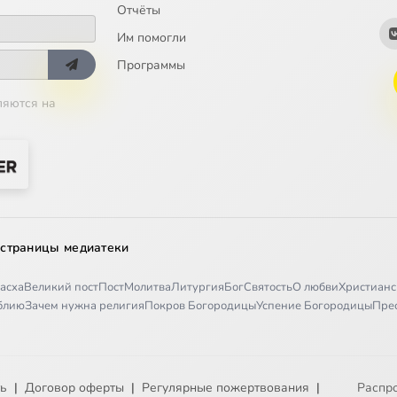
Отчёты
Им помогли
Программы
ляются на
 страницы медиатеки
асха
Великий пост
Пост
Молитва
Литургия
Бог
Святость
О любви
Христианс
иблию
Зачем нужна религия
Покров Богородицы
Успение Богородицы
Пре
ть
|
Договор оферты
|
Регулярные пожертвования
|
Распр