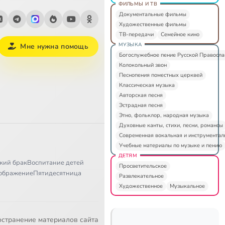
ФИЛЬМЫ И ТВ
Документальные фильмы
Художественные фильмы
ТВ-передачи
Семейное кино
МУЗЫКА
Мне нужна помощь
Богослужебное пение Русской Правосл
Колокольный звон
Песнопения поместных церквей
Классическая музыка
Авторская песня
Эстрадная песня
Этно, фольклор, народная музыка
Духовные канты, стихи, песни, романсы
Современная вокальная и инструментал
Учебные материалы по музыке и пению
ДЕТЯМ
кий брак
Воспитание детей
Просветительское
ображение
Пятидесятница
Развлекательное
Художественное
Музыкальное
остранение материалов сайта