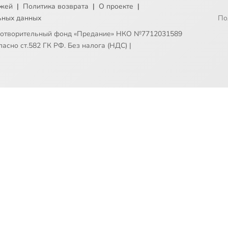
ежей
|
Политика возврата
|
О проекте
|
ьных данных
По
готворительный фонд «Предание» НКО №7712031589
асно ст.582 ГК РФ. Без налога (НДС)
|