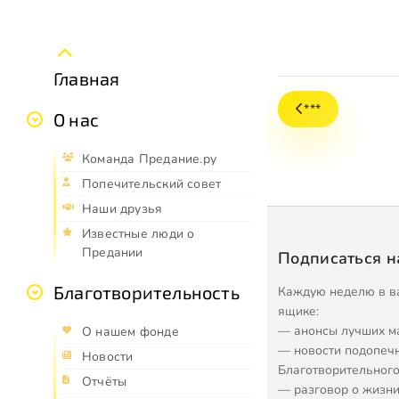
Главная
***
О нас
Команда Предание.ру
Попечительский совет
Наши друзья
Известные люди о
Предании
Подписаться н
Благотворительность
Каждую неделю в в
ящике:
— анонсы лучших м
О нашем фонде
— новости подопеч
Новости
Благотворительного
Отчёты
— разговор о жизни