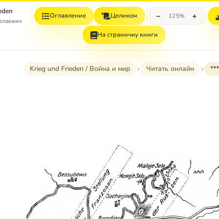
ieden
−
+
Оглавление
Целиком
125%
колаевич
На страничку книги
Krieg und Frieden / Война и мир
Читать онлайн
***