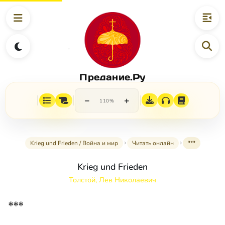
Предание.Ру
−
+
110%
Krieg und Frieden / Война и мир
Читать онлайн
***
Krieg und Frieden
Толстой, Лев Николаевич
***