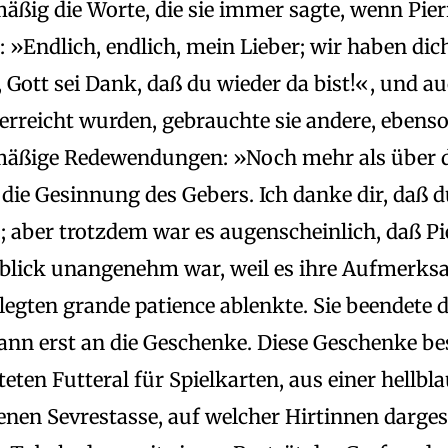
ßig die Worte, die sie immer sagte, wenn Pier
»Endlich, endlich, mein Lieber; wir haben dic
 Gott sei Dank, daß du wieder da bist!«, und auc
rreicht wurden, gebrauchte sie andere, ebens
äßige Redewendungen: »Noch mehr als über d
die Gesinnung des Gebers. Ich danke dir, daß d
; aber trotzdem war es augenscheinlich, daß P
lick unangenehm war, weil es ihre Aufmerks
elegten grande patience ablenkte. Sie beendete 
ann erst an die Geschenke. Diese Geschenke b
eten Futteral für Spielkarten, aus einer hellbl
enen Sevrestasse, auf welcher Hirtinnen darges