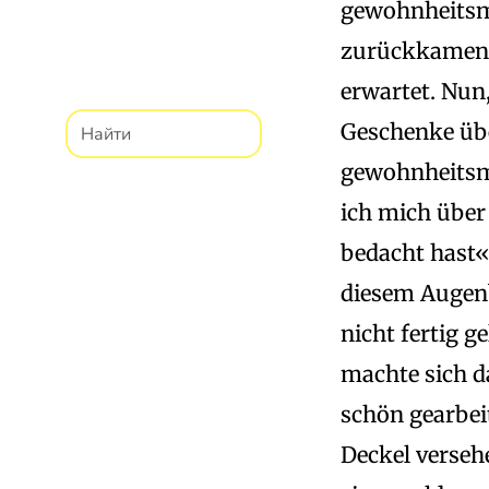
gewohnheitsmä
zurückkamen: 
erwartet. Nun,
Geschenke übe
gewohnheitsm
ich mich über 
bedacht hast«
diesem Augenb
nicht fertig g
machte sich d
schön gearbeit
Deckel verseh