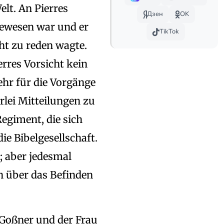
elt. An Pierres
Дзен
OK
gewesen war und er
TikTok
cht zu reden wagte.
rres Vorsicht kein
ehr für die Vorgänge
erlei Mitteilungen zu
egiment, die sich
ie Bibelgesellschaft.
; aber jedesmal
n über das Befinden
 Goßner und der Frau