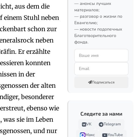
— анонсы лучших
icht, aus dem die
материалов;
— разговор о жизни по
uf einem Stuhl neben
Евангелию;
ackenbart schon zur
— новости подопечных
Благотворительного
Generalsrock neben
фонда.
räfin. Er erzählte
eressieren konnten
issen in der
Подписаться
sgenossen der alten
endiger, besonderer
zerstreut, ebenso wie
Следите за нами
m, was sie im Leben
VK
Telegram
ersgenossen, und nur
Макс
YouTube