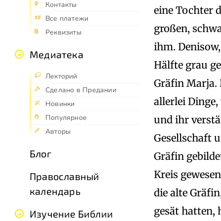
Контакты
eine Tochter d
Все платежи
großen, schwa
Реквизиты
ihm. Denisow,
Медиатека
Hälfte grau g
Лекторий
Gräfin Marja. 
Сделано в Предании
allerlei Dinge
Новинки
Популярное
und ihr verstä
Авторы
Gesellschaft u
Блог
Gräfin gebilde
Kreis gewesen 
Православный
календарь
die alte Gräfi
gesät hatten, 
Изучение Библии