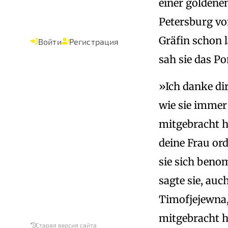
einer goldene
Petersburg vo
Gräfin schon l
Войти
Регистрация
sah sie das Po
»Ich danke dir
wie sie immer 
mitgebracht ha
deine Frau ord
sie sich beno
sagte sie, au
Timofjejewna,
mitgebracht h
Старая версия сайта