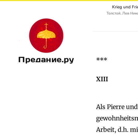
Krieg und Fr
Толстой, Лев Ни
Предание.ру
***
XIII
Als Pierre und
gewohnheitsmä
Arbeit, d.h. m