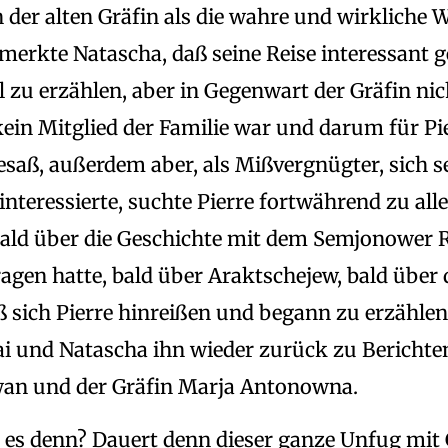
n der alten Gräfin als die wahre und wirkliche W
 merkte Natascha, daß seine Reise interessant 
el zu erzählen, aber in Gegenwart der Gräfin ni
kein Mitglied der Familie war und darum für Pie
esaß, außerdem aber, als Mißvergnügter, sich s
interessierte, suchte Pierre fortwährend zu all
bald über die Geschichte mit dem Semjonower R
gen hatte, bald über Araktschejew, bald über d
 sich Pierre hinreißen und begann zu erzählen
ai und Natascha ihn wieder zurück zu Berichte
wan und der Gräfin Marja Antonowna.
t es denn? Dauert denn dieser ganze Unfug mit