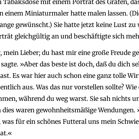
n Tabaksdose mit einem Porträt des Grafen, das
n einem Miniaturmaler hatte malen lassen. (Die
ange gewünscht.) Sie hatte jetzt keine Lust zu
rträt gleichgültig an und beschäftigte sich me
, mein Lieber; du hast mir eine große Freude g
sagte. »Aber das beste ist doch, daß du dich se
st. Es war hier auch schon eine ganz tolle Wir
entlich aus. Was das nur vorstellen sollte? Wie 
mmen, während du weg warst. Sie sah nichts un
ch dies waren gewohnheitsmäßige Wendungen. 
 was für ein schönes Futteral uns mein Schwi
at.«