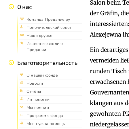
Salon beim Te
О нас
der Gräfin, d
Команда Предание.ру
interessierten
Попечительский совет
Alexejewna i
Наши друзья
Известные люди о
Ein derartiges
Предании
vermeiden lie
Благотворительность
runden Tisch 
О нашем фонде
erwachsenen M
Новости
Gouvernanten 
Отчёты
Им помогли
klangen aus d
Мы помним
gewohnten Plä
Программы фонда
niedergelasse
Мне нужна помощь