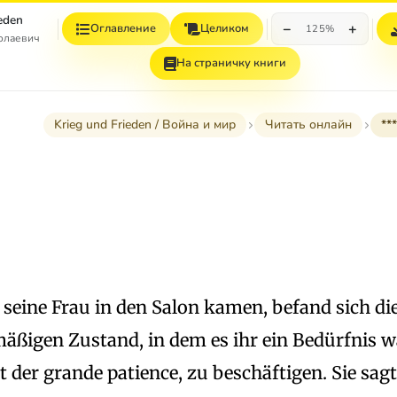
ieden
−
+
Оглавление
Целиком
125%
колаевич
На страничку книги
Krieg und Frieden / Война и мир
Читать онлайн
***
 seine Frau in den Salon kamen, befand sich di
ßigen Zustand, in dem es ihr ein Bedürfnis war
it der grande patience, zu beschäftigen. Sie sag