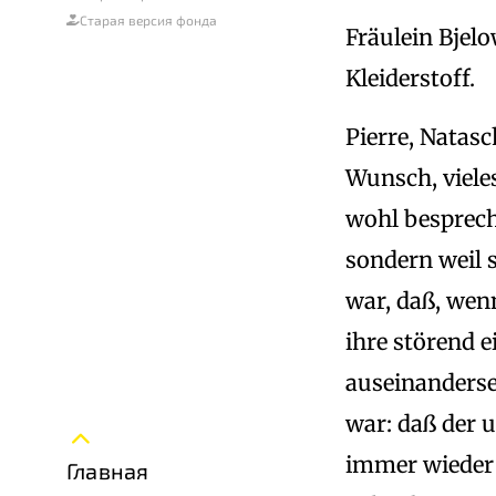
Старая версия фонда
Fräulein Bjel
Kleiderstoff.
Pierre, Natasc
Wunsch, viele
wohl besprech
sondern weil 
war, daß, wen
ihre störend 
auseinanderse
war: daß der u
immer wieder 
Главная