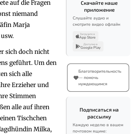
te auf die Fragen
Скачайте наше
приложение
sonst niemand
Слушайте аудио и
räfin Marja
смотрите видео офлайн
 usw.
Загрузите в
App Store
Доступно в
Google Play
er sich doch nicht
ens geführt. Um den
Благотворительность
n sich alle
— помочь
ihre Erzieher und
нуждающимся
ihre Stimmen
en alle auf ihren
Подписаться на
рассылку
leinen Tischchen
Каждую неделю в вашем
 Jagdhündin Milka,
почтовом ящике: