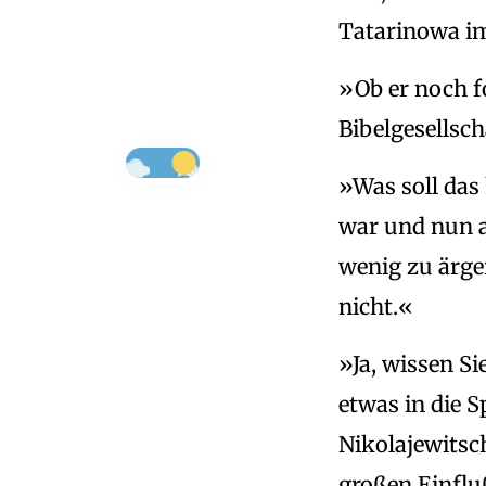
Tatarinowa im
»Ob er noch fo
Bibelgesellsc
»Was soll das 
war und nun a
wenig zu ärge
nicht.«
»Ja, wissen S
etwas in die 
Nikolajewitsc
großen Einflu