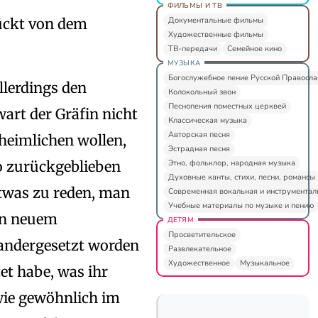
ФИЛЬМЫ И ТВ
Документальные фильмы
zückt von dem
Художественные фильмы
ТВ-передачи
Семейное кино
МУЗЫКА
Богослужебное пение Русской Правосл
llerdings den
Колокольный звон
Песнопения поместных церквей
art der Gräfin nicht
Классическая музыка
Авторская песня
rheimlichen wollen,
Эстрадная песня
Этно, фольклор, народная музыка
so zurückgeblieben
Духовные канты, стихи, песни, романсы
etwas zu reden, man
Современная вокальная и инструментал
Учебные материалы по музыке и пению
on neuem
ДЕТЯМ
Просветительское
nandergesetzt worden
Развлекательное
Художественное
Музыкальное
tet habe, was ihr
 wie gewöhnlich im