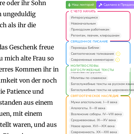
re oder ihr Sohn
Наш лекторий
Сделано в Предан
С ЧЕГО НАЧАТЬ
h ungeduldig
Интересующимся
Новоначальным
h als ihr die
Приходским работникам
o
Регентам, певчим, клирошанам
СВЯЩЕННОЕ ПИСАНИЕ
as Geschenk freue
Переводы Библии
Святоотеческие толкования
u mich alte Frau so
Современные комментарии
МОЛИТВОСЛОВЫ.
ierres Kommen ihr in
БОГОСЛУЖЕБНЫЕ ТЕКСТЫ
Молитвы по-русски
Молитвы по-славянски
amkeit von der noch
Богослужебные тексты на русском язык
Богослужебные тексты на церковнослав
die Patience und
СВЯТООТЕЧЕСКОЕ НАСЛЕДИЕ
estanden aus einem
Мужи апостольские. I—II века
Апологеты. II—III века
auen, mit einem
Вселенские соборы. IV—VIII века
Средневековье. IX—XV века
tellt waren, und aus
Новое время. XVI—XIX века
Современность. XX—XXI века