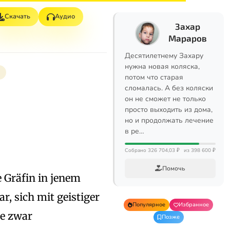
Скачать
Аудио
Захар
Мараров
Десятилетнему Захару
нужна новая коляска,
потом что старая
сломалась. А без коляски
он не сможет не только
просто выходить из дома,
но и продолжать лечение
в ре…
Собрано 326 704,03 ₽
из 398 600 ₽
Помочь
e Gräfin in jenem
, sich mit geistiger
Популярное
Избранное
te zwar
Позже