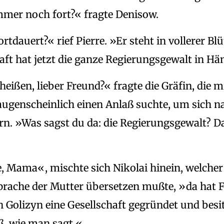
mer noch fort?« fragte Denisow.
rtdauert?« rief Pierre. »Er steht in vollerer Blü
haft hat jetzt die ganze Regierungsgewalt in H
heißen, lieber Freund?« fragte die Gräfin, die m
ugenscheinlich einen Anlaß suchte, um sich n
rn. »Was sagst du da: die Regierungsgewalt? Da
ie, Mama«, mischte sich Nikolai hinein, welche
Sprache der Mutter übersetzen mußte, »da hat 
h Golizyn eine Gesellschaft gegründet und besi
ß, wie man sagt.«