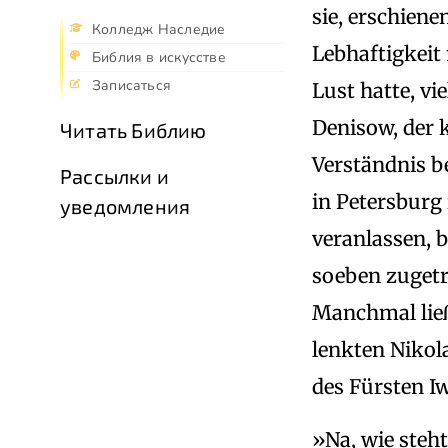
sie, erschiene
Колледж Наследие
Lebhaftigkeit
Библия в искусстве
Записаться
Lust hatte, vi
Denisow, der 
Читать Библию
Verständnis b
Рассылки и
in Petersburg 
уведомления
veranlassen, 
soeben zugetra
Manchmal ließ
lenkten Nikol
des Fürsten I
»Na, wie steh