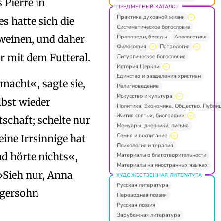
 Pierre in
ПРЕДМЕТНЫЙ КАТАЛОГ
Практика духовной жизни
s hatte sich die
Систематическое богословие
Проповеди, беседы
Апологетика
 weinen, und daher
Философия
Патрология
hr mit dem Futteral.
Литургическое богословие
История Церкви
Единство и разделения христиан
emacht«, sagte sie,
Религиоведение
Искусство и культура
lbst wieder
Политика. Экономика. Общество. Публи
Жития святых, биографии
tschaft; schelte nur
Мемуары, дневники, письма
Семья и воспитание
eine Irrsinnige hat
Психология и терапия
d hörte nichts«,
Материалы о благотворительности
Материалы на иностранных языках
»Sieh nur, Anna
ХУДОЖЕСТВЕННАЯ ЛИТЕРАТУРА
Русская литература
egersohn
Переводная поэзия
Русская поэзия
Зарубежная литература