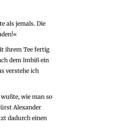
te als jemals. Die
änden!«
it ihrem Tee fertig
ach dem Imbiß ein
s verstehe ich
r wußte, wie man so
Fürst Alexander
tzt dadurch einen