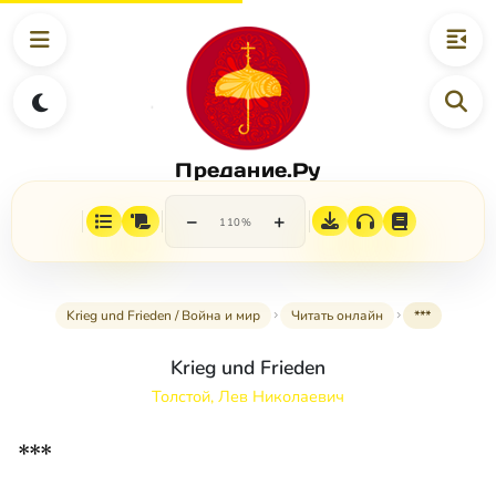
Предание.Ру
−
+
110%
Krieg und Frieden / Война и мир
Читать онлайн
***
Krieg und Frieden
Толстой, Лев Николаевич
***