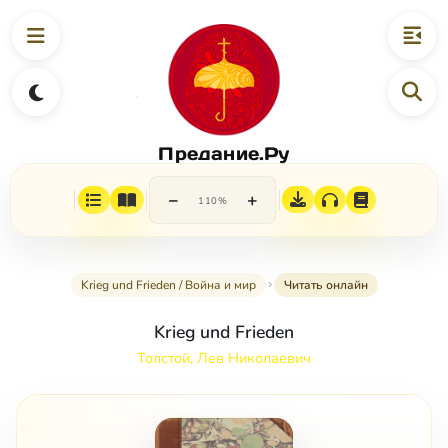
Предание.Ру
−
+
110%
Krieg und Frieden / Война и мир
Читать онлайн
Krieg und Frieden
Толстой, Лев Николаевич