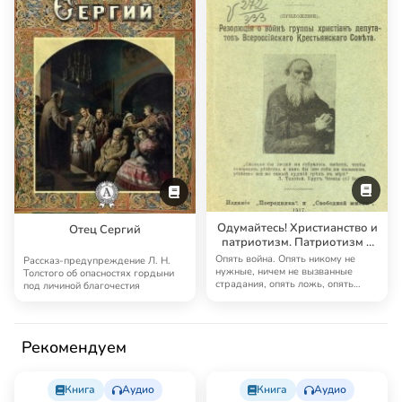
Одумайтесь! Христианство и
Отец Сергий
патриотизм. Патриотизм и
правительство
Опять война. Опять никому не
Рассказ-предупреждение Л. Н.
нужные, ничем не вызванные
Толстого об опасностях гордыни
страдания, опять ложь, опять
под личиной благочестия
всеобщее одурен…
Рекомендуем
Книга
Аудио
Книга
Аудио