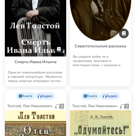
Севастопольские рассказы
Вы увидите войну не в
правильном, красивом и
Смерть Ивана Ильича
блестящем строе, с музыкой и
барабанным боем, с развева…
Один из гениальнейших рассказов
в мировой литературе. Обыватель
перед смертью открывает пустоту
свое…
Книга
Аудио
Книга
Аудио
Толстой, Лев Николаевич
Толстой, Лев Николаевич