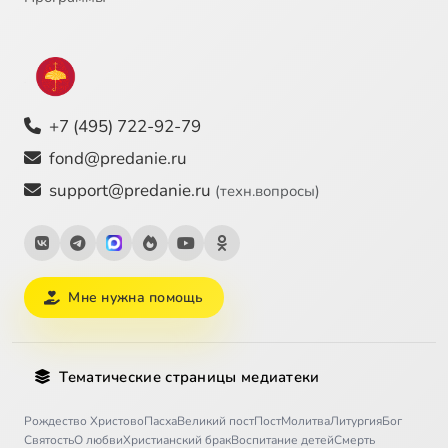
+7 (495) 722-92-79
fond@predanie.ru
support@predanie.ru
(техн.вопросы)
Мне нужна помощь
Тематические страницы медиатеки
Рождество Христово
Пасха
Великий пост
Пост
Молитва
Литургия
Бог
Святость
О любви
Христианский брак
Воспитание детей
Смерть