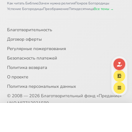
Как читать Библию
Зачем нужна религия
Покров Богородицы
Успение Богородицы
Преображение
Пятидесятница
Все темы →
Благотворительность
Договор оферты
Регулярные пожертвования
Безопасность платежей
Политика возврата
О проекте
Политика персональных данных
© 2008 — 2026 Благотворительный фонд «Предание»
НКО №7712031589
Выберите трек
Пожертвование согласно ст.582 ГК РФ. Без налога
Толстой, Лев Николаевич
(НДС)
Политика возврата