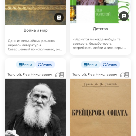
Детство
Война и мир
«Вернутся ли когда-нибудь та
Один из величайших романов
свежесть, беззаботность,
мировой литературы.
потребность любви и сила веры,
Совершенный по исполнению, он
которыми облада…
как бы пытается охватит…
Книга
Аудио
Книга
Аудио
Толстой, Лев Николаевич
Толстой, Лев Николаевич