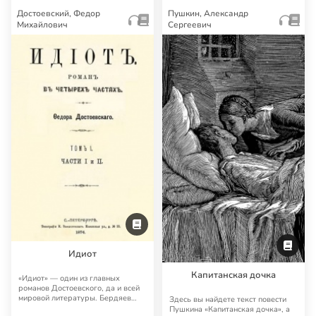
Достоевский, Федор
Пушкин, Александр
Михайлович
Сергеевич
Идиот
Капитанская дочка
«Идиот» — один из главных
романов Достоевского, да и всей
мировой литературы. Бердяев
Здесь вы найдете текст повести
считал, что «И…
Пушкина «Капитанская дочка», а