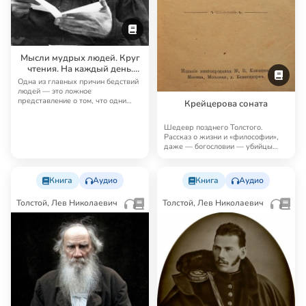
Мысли мудрых людей. Круг
чтения. На каждый день.
Путь жизни
Одна из главных причин бедствий
людей — это ложное
представление о том, что одни
Крейцерова соната
люди могут насилием…
Шедевр позднего Толстого.
Рассказ о жизни и «философии»,
даже — богословии — убийцы
своей жены. Толс…
Книга
Аудио
Книга
Аудио
Толстой, Лев Николаевич
Толстой, Лев Николаевич