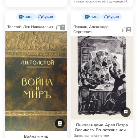
также несколько её аудиоверсий.
Книга
Аудио
Книга
Аудио
Толстой, Лев Николаевич
Пушкин, Александр
Сергеевич
Пиковая дама. Арап Петра
Великого. Египетские ночи.
Путешествие в Арзрум.
Здесь вы найдете том
Война и мир