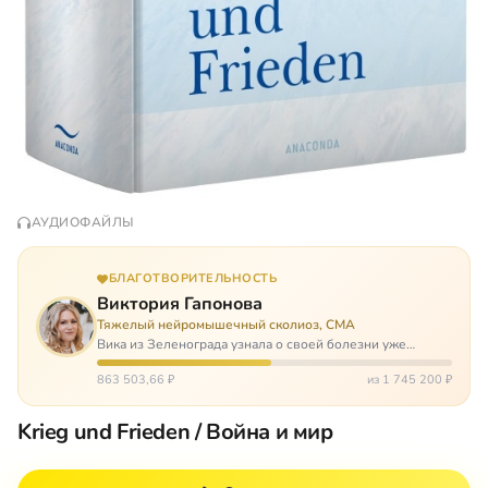
АУДИОФАЙЛЫ
БЛАГОТВОРИТЕЛЬНОСТЬ
Виктория Гапонова
Тяжелый нейромышечный сколиоз, СМА
Вика из Зеленограда узнала о своей болезни уже
будучи в сознательном возрасте. Ей пришлось
привыкать к инвалидной коляске и сильнейшему
863 503,66 ₽
из 1 745 200 ₽
сколиозу, постоянным болям и растущей беспом…
Krieg und Frieden / Война и мир