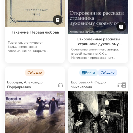
Накануне. Первая любовь
Откровенные рассказы
Тургенев, в отличие от
странника духовному
большинства своих
своему отцу
Сочинение анонимного автора,
современников, открыто
второй половины XIX в.
признавал свое неверие. Некий
Написанная превосходным
холодо…
литературным языком, эта…
Аудио
Книга
Аудио
Бородин, Александр
Достоевский, Федор
Порфирьевич
Михайлович