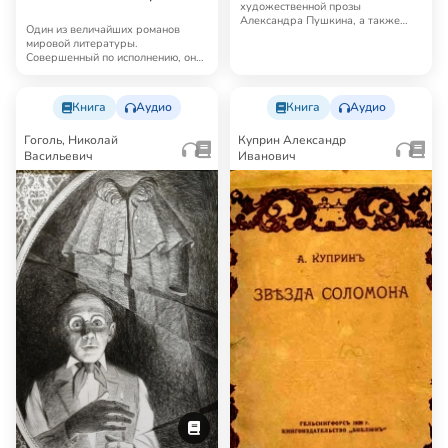
Другая художественная
художественной прозы
Александра Пушкина, а также
проза
Один из величайших романов
несколько аудиоспектаклей и ау…
мировой литературы.
Совершенный по исполнению, он
как бы пытается охватит…
Книга
Аудио
Книга
Аудио
Гоголь, Николай
Куприн Александр
Васильевич
Иванович