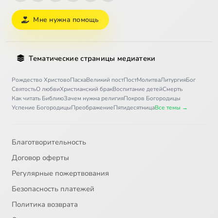
Мне нужна помощь
Тематические страницы медиатеки
Рождество Христово
Пасха
Великий пост
Пост
Молитва
Литургия
Бог
Святость
О любви
Христианский брак
Воспитание детей
Смерть
Как читать Библию
Зачем нужна религия
Покров Богородицы
Успение Богородицы
Преображение
Пятидесятница
Все темы →
Благотворительность
Договор оферты
Регулярные пожертвования
Безопасность платежей
Политика возврата