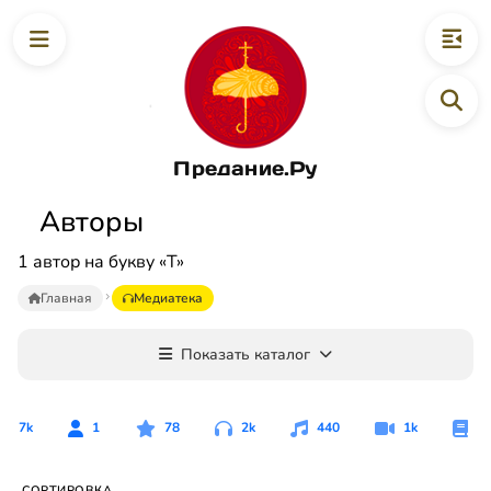
Предание.Ру
Авторы
1 автор на букву «T»
Главная
Медиатека
Показать каталог
7k
1
78
2k
440
1k
3k
СОРТИРОВКА