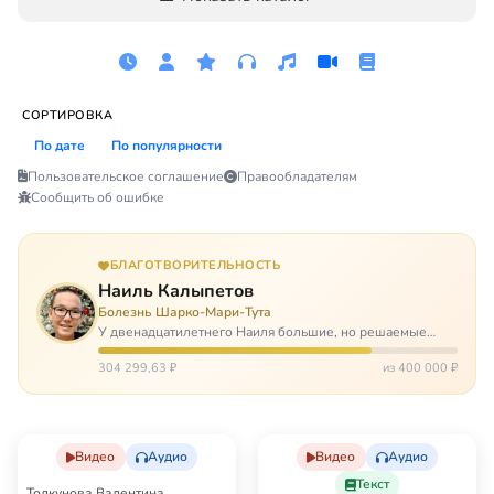
СОРТИРОВКА
По дате
По популярности
Пользовательское соглашение
Правообладателям
Сообщить об ошибке
БЛАГОТВОРИТЕЛЬНОСТЬ
Наиль Калыпетов
Болезнь Шарко-Мари-Тута
У двенадцатилетнего Наиля большие, но решаемые
проблемы. Он болен редкой болезнью, которая ставит
перед ним множество непростых задача, угрожая в
304 299,63 ₽
из 400 000 ₽
противном случае парализацией и да…
Видео
Аудио
Видео
Аудио
Текст
Толкунова Валентина