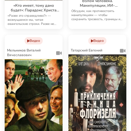
Взлом человека.
«Кто имеет, тому дано
Манипуляции, ИИ-
будет»: Парадокс Христа
мошенники и давление в
Обсудим, как противостоять
как рабочий инструмент
обычной жизни
манипуляциям — чтобы
«Разве это справедливо?» —
для чтения Евангелия
сохранить трезвость, границы и
возмущаемся мы, читая
право самим решать, ч…
евангельские строки. Разве не
должно быть наоборот:…
Видео
Видео
Мельников Виталий
Татарский Евгений
Вячеславович