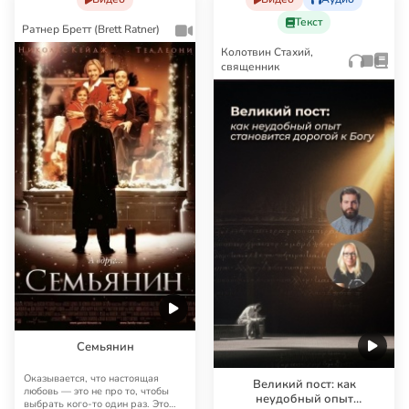
Текст
Ратнер Бретт (Brett Ratner)
Колотвин Стахий,
священник
Семьянин
Оказывается, что настоящая
Великий пост: как
любовь — это не про то, чтобы
неудобный опыт
выбрать кого-то один раз. Это