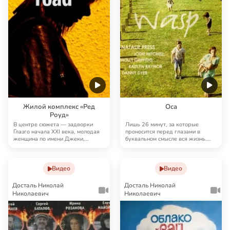
Жилой комплекс «Ред
Оса
Роуд»
В центре сюжета — задворки
Лишь 26 минут, за которые
Глазго начала XXI века, молодая
проносится перед глазами в
женщина по имени Джеки,
буквальном смысле вся жизнь.
которая работает …
Дети — как взрослы…
Видео
Видео
Досталь Николай
Досталь Николай
Николаевич
Николаевич