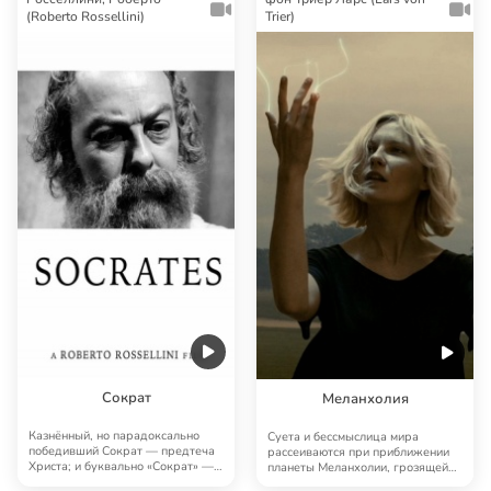
(Roberto Rossellini)
Trier)
Сократ
Меланхолия
Казнённый, но парадоксально
Суета и бессмыслица мира
победивший Сократ — предтеча
рассеиваются при приближении
Христа; и буквально «Сократ» —
планеты Меланхолии, грозящей
один из тех …
уничтожением Земл…