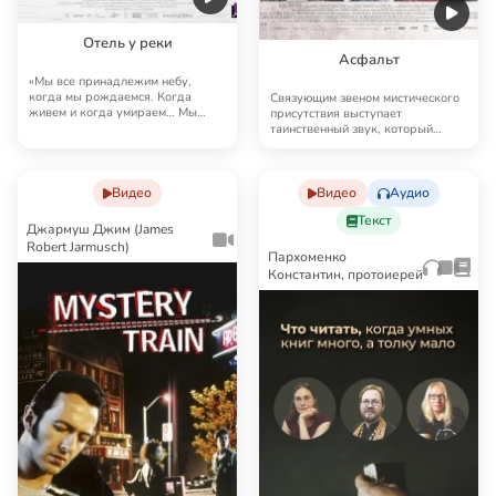
Отель у реки
Асфальт
«Мы все принадлежим небу,
когда мы рождаемся. Когда
Связующим звеном мистического
живем и когда умираем… Мы
присутствия выступает
всегда принадлежим неб…
таинственный звук, который
слышат все герои из о…
Видео
Видео
Аудио
Текст
Джармуш Джим (James
Robert Jarmusch)
Пархоменко
Константин, протоиерей