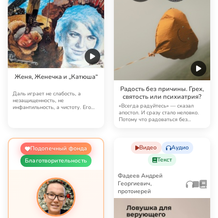
Женя, Женечка и „Катюша“
Радость без причины. Грех,
Даль играет не слабость, а
святость или психиатрия?
незащищенность, не
«Всегда радуйтесь» — сказал
инфантильность, а чистоту. Его
апостол. И сразу стало неловко.
Женя смешон, но не жало…
Потому что радоваться без
причины — это …
Видео
Аудио
Подопечный фонда
Текст
Благотворительность
Фадеев Андрей
Георгиевич,
протоиерей