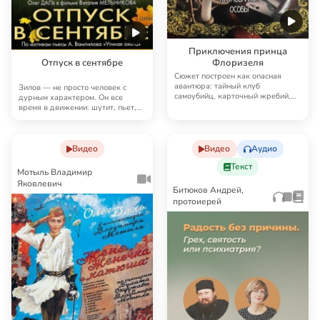
Приключения принца
Отпуск в сентябре
Флоризеля
Сюжет построен как опасная
авантюра: тайный клуб
Зилов — не просто человек с
самоубийц, карточный жребий,
дурным характером. Он все
смертельный риск, в ко…
время в движении: шутит, пьет,
обманывает, ран…
Видео
Видео
Аудио
Текст
Мотыль Владимир
Яковлевич
Битюков Андрей,
протоиерей