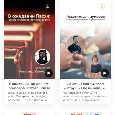
В ожидании Пасхи: шесть
Аскетика для зумеров:
эпизодов Ветхого Завета
инструкция по выживанию
от древних монахов
Пасха начинается не с пустого
Мы привыкли думать, что
гроба. Она зреет задолго до
аскетика — это про строгий пост и
Евангелия — в ночи Исхода, в
уход от мира. А что если это
страхе перед …
просто набор …
Видео
Видео
Аудио