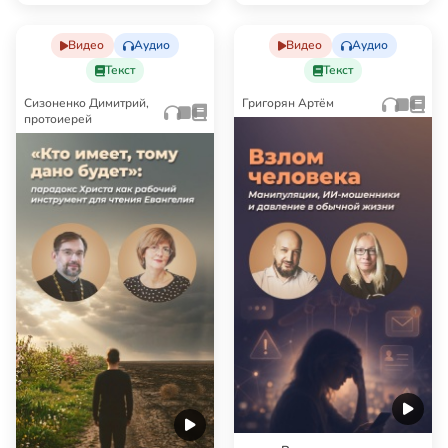
Видео
Аудио
Видео
Аудио
Текст
Текст
Сизоненко Димитрий,
Григорян Артём
протоиерей