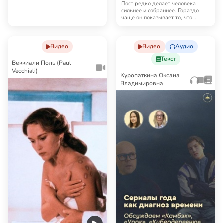
становится дорогой к Богу
Пост редко делает человека
про то, чтобы…
сильнее и собраннее. Гораздо
чаще он показывает то, что
обычно удаётся не…
Видео
Видео
Аудио
Текст
Веккиали Поль (Paul
Vecchiali)
Куропаткина Оксана
Владимировна