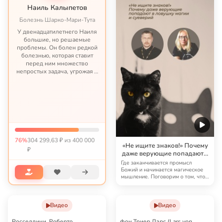
Наиль Калыпетов
Болезнь Шарко-Мари-Тута
У двенадцатилетнего Наиля
большие, но решаемые
проблемы. Он болен редкой
болезнью, которая ставит
перед ним множество
непростых задача, угрожая в
противном случае
парализацией и даже
худшим. Это история будет
длиться долго, и важно,
чтобы лечение не...
76%
304 299,63 ₽ из 400 000
«Не ищите знаков!» Почему
₽
даже верующие попадают в
ловушку магии и суеверий
Где заканчивается промысл
Божий и начинается магическое
мышление. Поговорим о том, что
стыдно спроси…
Видео
Видео
Росселлини, Роберто
фон Триер Ларс (Lars von