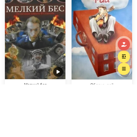
Мелкий бес
Облако-рай
Яркий калейдоскоп уютного
Своей добротой, наивностью и
мирка преломляется и
некой чистотой фильм все еще
рассыпается от осознания
остается в утерянном прошлом.
бездуховности его обитателей…
Но ему там т…
Видео
Нужна помощь
Досталь Николай
Николаевич