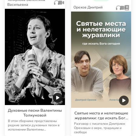
Васильевна
Орехов Дмитрий
Духовные песни Валентины
Святые места и нелетающие
Толкуновой
журавлики: где искать Бога
В этом сборнике представлены
сегодня?
Разговор с писателем Дмитрием
редкие записи духовных песен в
Ореховым о вере, традиции и
исполнении Валентины
свободе
Толкуновой. Здесь в…