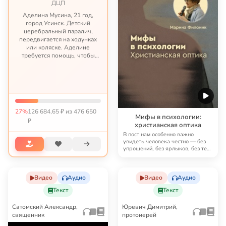
ДЦП
Аделина Мусина, 21 год,
город Усинск. Детский
церебральный паралич,
передвигается на ходунках
или коляске. Аделине
требуется помощь, чтобы
ноги окончательно не
перестали слушаться – нужен
тренажёр, а также нужна
электрическая коляска – с
ходунками по...
27%
126 684,65 ₽ из 476 650
Мифы в психологии:
₽
христианская оптика
В пост нам особенно важно
увидеть человека честно — без
упрощений, без ярлыков, без тех
быстрых реце…
Видео
Аудио
Видео
Аудио
Текст
Текст
Сатомский Александр,
Юревич Димитрий,
священник
протоиерей