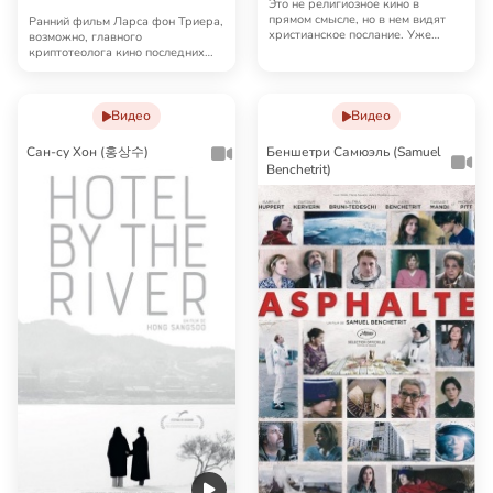
Это не религиозное кино в
прямом смысле, но в нем видят
Ранний фильм Ларса фон Триера,
христианское послание. Уже
возможно, главного
начальная рамка ф…
криптотеолога кино последних
десятилетий, по нереа…
Видео
Видео
Сан-су Хон (홍상수)
Беншетри Самюэль (Samuel
Benchetrit)