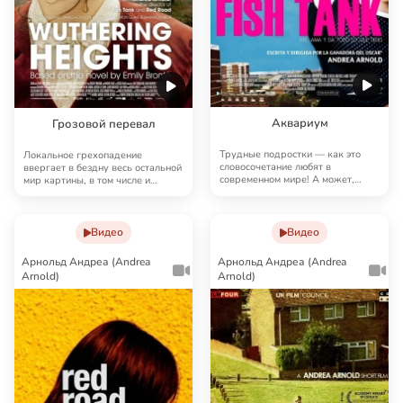
Аквариум
Грозовой перевал
Трудные подростки — как это
Локальное грехопадение
словосочетание любят в
ввергает в бездну весь остальной
современном мире! А может,
мир картины, в том числе и
начать с семей? Пятнад…
главных героев. Б…
Видео
Видео
Арнольд Андреа (Andrea
Арнольд Андреа (Andrea
Arnold)
Arnold)