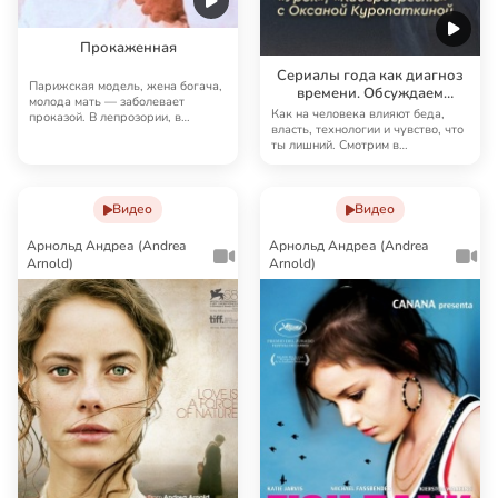
Прокаженная
Сериалы года как диагноз
Парижская модель, жена богача,
времени. Обсуждаем
молода мать — заболевает
«Камбэк», «Урок»,
Как на человека влияют беда,
проказой. В лепрозории, в
«Кибердеревню» с Оксаной
власть, технологии и чувство, что
страданиях, перед …
ты лишний. Смотрим в
Куропаткиной
христианской опт…
Видео
Видео
Арнольд Андреа (Andrea
Арнольд Андреа (Andrea
Arnold)
Arnold)