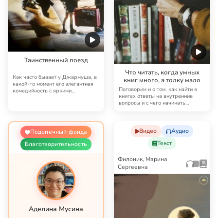
Таинственный поезд
Что читать, когда умных
Как часто бывает у Джармуша, в
книг много, а толку мало
какой-то момент его элегантная
Поговорим и о том, как найти в
комедийность с яркими
книгах ответы на внутренние
абсурдистскими э…
вопросы и с чего начинать
духовное чтение…
Видео
Аудио
Подопечный фонда
Текст
Благотворительность
Филоник, Марина
Сергеевна
Аделина Мусина