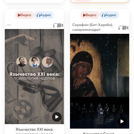
чудовище, …
Видео
Аудио
Видео
Аудио
—
Серафим (Бит-Хариби),
схиархимандрит
Язычество XXI века:
Концерт в Санкт-