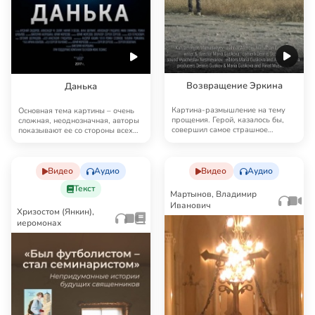
Возвращение Эркина
Данька
Картина-размышление на тему
Основная тема картины – очень
прощения. Герой, казалось бы,
сложная, неоднозначная, авторы
совершил самое страшное
показывают ее со стороны всех
преступление – лиш…
задейство…
Видео
Аудио
Видео
Аудио
Текст
Мартынов, Владимир
Иванович
Хризостом (Янкин),
иеромонах