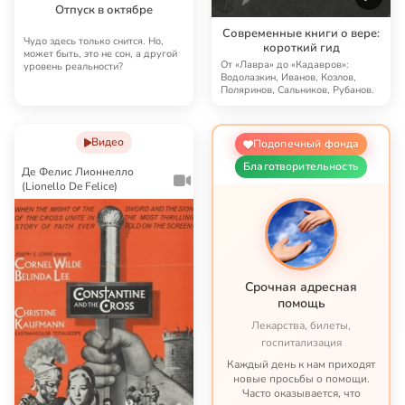
Отпуск в октябре
Современные книги о вере:
Чудо здесь только снится. Но,
короткий гид
может быть, это не сон, а другой
От «Лавра» до «Кадавров»:
уровень реальности?
Водолазкин, Иванов, Козлов,
Поляринов, Сальников, Рубанов.
Видео
Подопечный фонда
Благотворительность
Де Фелис Лионнелло
(Lionello De Felice)
Срочная адресная
помощь
Лекарства, билеты,
госпитализация
Каждый день к нам приходят
новые просьбы о помощи.
Часто оказывается, что