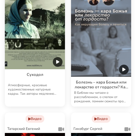
Суходол
Болезнь – кара Божья или
Атмосферные, красивые
лекарство от гордости? Как
художественные натурные
верующим болеть и
В Библии мы читаем о
кадры. Так авторы медленно
лечиться
расслабленном, о слепом от
погружают нас в любовные пе…
рождения, помним сюжеты про
убитых горем родителей б…
Видео
Видео
Татарский Евгений
Гинзбург Сергей