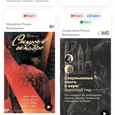
артистом балет…
маленьком городке. Городской
кинотеатр для него — место…
Видео
Видео
Аудио
Текст
Михайлов Роман
Валерьевич
Солдаткина Янина
Викторовна