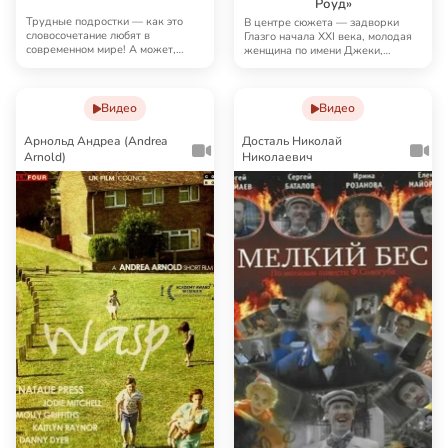
Роуд»
Трудные подростки — как это
В центре сюжета — задворки
словосочетание любят в
Глазго начала XXI века, молодая
современном мире! А может,
женщина по имени Джеки,
начать с семей? Пятнад…
которая работает …
Видео
Видео
Арнольд Андреа (Andrea
Досталь Николай
Arnold)
Николаевич