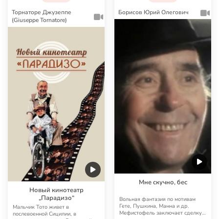
Торнаторе Джузеппе
Борисов Юрий Олегович
(Giuseppe Tornatore)
Мне скучно, бес
Новый кинотеатр
„Парадизо“
Вольная фантазия по мотивам
Гете, Пушкина, Манна и др.
Мальчик Тото живет в
Мефистофель заключает сделку с
послевоенной Сицилии, в