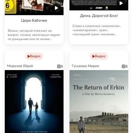
Дима. Дорогой Бох!
Цирк бабочек
Слова в синопсисе «онкология»,
«химиотерапия», «рак»,
Фильм, который отвечает на
«последний шанс» желания
вопрос: почему некоторым людям
смотреть фильм не доб…
по рождению или по жизни
достаются невероя…
Видео
Видео
Морозов Юрий
Гуськова Мария