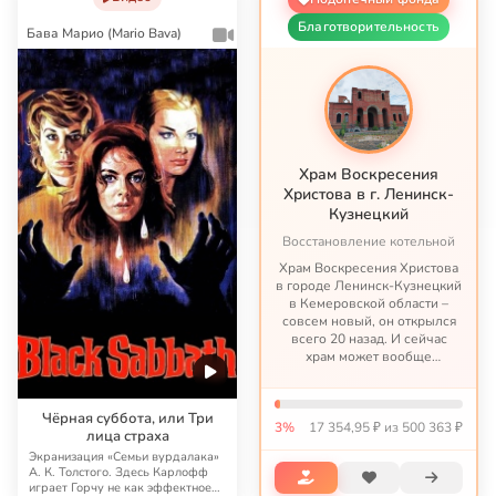
Благотворительность
Бава Марио (Mario Bava)
Храм Воскресения
Христова в г. Ленинск-
Кузнецкий
Восстановление котельной
Храм Воскресения Христова
в городе Ленинск-Кузнецкий
в Кемеровской области –
совсем новый, он открылся
всего 20 назад. И сейчас
храм может вообще
закрыться. Потому что это
Сибирь, и там зимой очень
холодно. А в храме сгорела
Чёрная суббота, или Три
3%
17 354,95 ₽ из 500 363 ₽
котельная и её не на что...
лица страха
Экранизация «Семьи вурдалака»
А. К. Толстого. Здесь Карлофф
играет Горчу не как эффектное