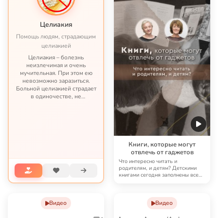
Целиакия
Помощь людям, страдающим
целиакией
Целиакия – болезнь
неизлечимая и очень
мучительная. При этом ею
невозможно заразиться.
Больной целиакией страдает
в одиночестве, не
представляя опасности ни
для кого, кроме своих
потомков. С целиакией
можно жить – но это трудная
жизнь по непростым пр...
Книги, которые могут
отвлечь от гаджетов
Что интересно читать и
родителям, и детям? Детскими
книгами сегодня заполнены все
стенды в магазинах…
Видео
Видео