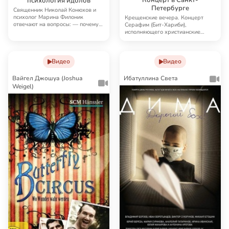
психология идолов
Петербурге
Священник Николай Конюхов и
психолог Марина Филоник
Крещенские вечера. Концерт
отвечают на вопросы: — почему
Серафим (Бит-Хариби),
новое язычество та…
исполняющего христианские
песнопения на арамейском …
Видео
Видео
Вайгел Джошуа (Joshua
Ибатуллина Света
Weigel)