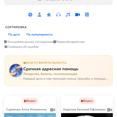
СОРТИРОВКА
По дате
По популярности
Пользовательское соглашение
Правообладателям
Сообщить об ошибке
БЛАГОТВОРИТЕЛЬНОСТЬ
Срочная адресная помощь
Лекарства, билеты, госпитализация
Каждый день к нам приходят новые просьбы о помощи.
Часто оказывается, что помощь нужна даже не сегодня –
она нужна была вчера: в приеме лекарств образовался
недопустимый, опасный п…
Видео
Видео
Сурикова Алла Ильинична
Карелов Евгений Ефимович