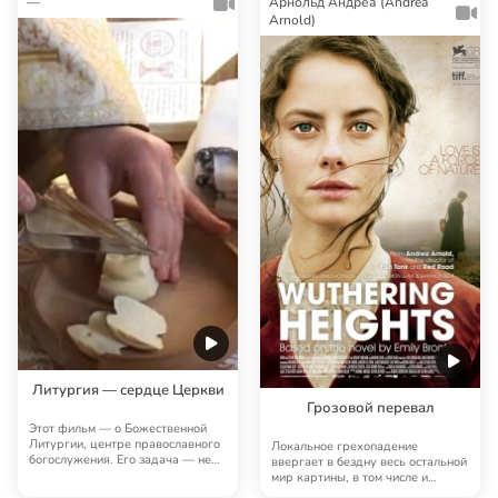
—
Арнольд Андреа (Andrea
Arnold)
Литургия — сердце Церкви
Грозовой перевал
Этот фильм — о Божественной
Литургии, центре православного
Локальное грехопадение
богослужения. Его задача — не
ввергает в бездну весь остальной
просто прок…
мир картины, в том числе и
главных героев. Б…