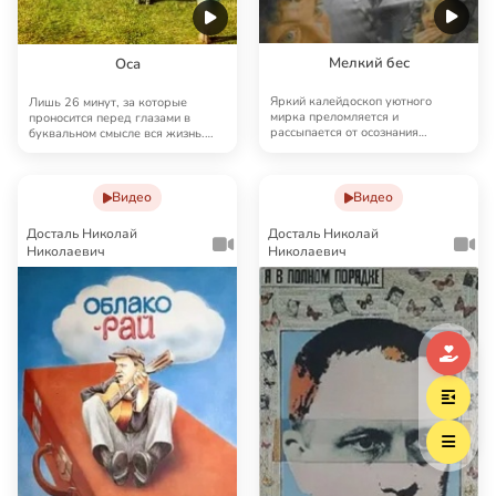
Мелкий бес
Оса
Яркий калейдоскоп уютного
Лишь 26 минут, за которые
мирка преломляется и
проносится перед глазами в
рассыпается от осознания
буквальном смысле вся жизнь.
бездуховности его обитателей…
Дети — как взрослы…
Видео
Видео
Досталь Николай
Досталь Николай
Николаевич
Николаевич