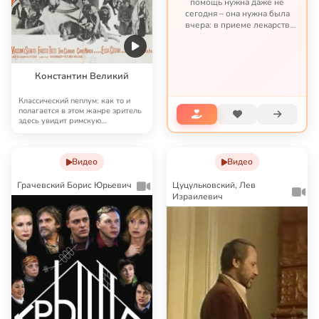
помощь нужна даже не
сегодня – она нужна была
вчера: в приеме лекарств
образовался недопустимый,
опасный перерыв; срочно
нужна госпитализация, а без
предоплаты больница не
Константин Великий
согл...
Классический пеплум: как то и
полагается в этом жанре зритель
здесь увидит римскую
политическую жизн…
Видео
Видео
Грачевский Борис Юрьевич
Цуцульковский, Лев
Израилевич