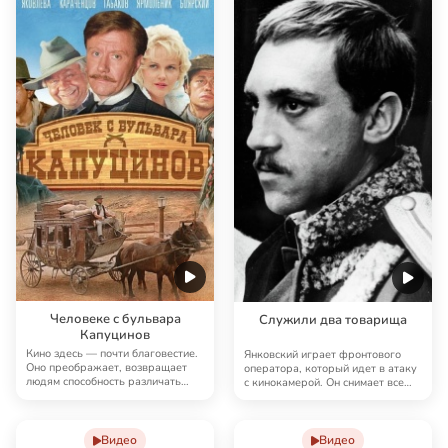
Человеке с бульвара
Служили два товарища
Капуцинов
Кино здесь — почти благовестие.
Янковский играет фронтового
Оно преображает, возвращает
оператора, который идет в атаку
людям способность различать
с кинокамерой. Он снимает все
добро и зло.…
подряд — г…
Видео
Видео