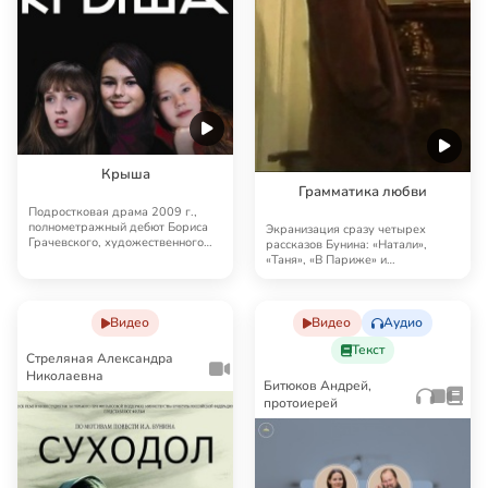
Крыша
Грамматика любви
Подростковая драма 2009 г.,
полнометражный дебют Бориса
Экранизация сразу четырех
Грачевского, художественного
рассказов Бунина: «Натали»,
руководителя «Е…
«Таня», «В Париже» и
«Грамматика любви». Все ч…
Видео
Видео
Аудио
Текст
Стреляная Александра
Николаевна
Битюков Андрей,
протоиерей