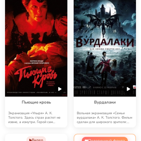
Пьющие кровь
Вурдалаки
Экранизация «Упыря» А. К.
Вольная экранизация «Семьи
Толстого. Здесь страх растет не
вурдалака» А. К. Толстого. Фильм
извне, а изнутри. Герой сам
сделан для широкого зрителя:
уговаривает се…
больше экше…
Видео
Подопечный фонда