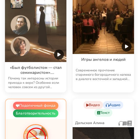
Игры ангелов и людей
«Был футболистом — стал
Современное прочтение
семинаристом».
старинного богородичного напева
Непридуманные истории
Почему так интересны истории
в диалоге восточной и западной
будущих священников
прихода к вере? Особенно если
традиций словно…
человек совсем из другой
области: учился …
Видео
Аудио
Подопечный фонда
Текст
Благотворительность
Дальская Алина