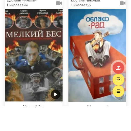
Досталь Николай
Досталь Николай
Николаевич
Николаевич
Мелкий бес
Облако-рай
Яркий калейдоскоп уютного
Своей добротой, наивностью и
мирка преломляется и
некой чистотой фильм все еще
рассыпается от осознания
остается в утерянном прошлом.
бездуховности его обитателей…
Но ему там т…