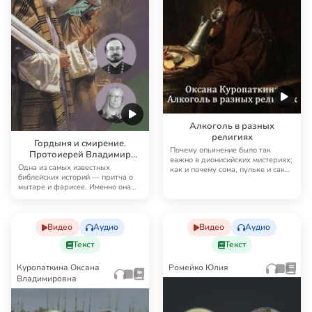
Алкоголь в разных
религиях
Гордыня и смирение.
Почему опьянение было так
Протоиерей Владимир
важно в дионисийских мистериях;
Хулап о современном
Одна из самых известных
как и почему сома, пульке и саке
прочтении истории
библейских историй — притча о
стали свя…
мытаре и фарисее. Именно она
фарисея и мытаря
открывает период …
Видео
Аудио
Видео
Аудио
Текст
Текст
Куропаткина Оксана
Ромейко Юлия
Владимировна