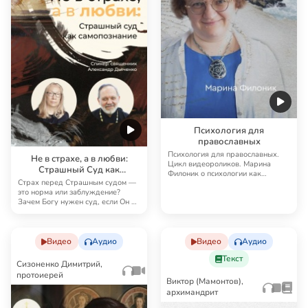
Психология для
православных
Психология для православных.
Не в страхе, а в любви:
Цикл видеороликов. Марина
Страшный Суд как
Филоник о психологии как
самопознание
Страх перед Страшным судом —
инструменте Бога и о…
это норма или заблуждение?
Зачем Богу нужен суд, если Он и
так видит на…
Видео
Аудио
Видео
Аудио
Текст
Сизоненко Димитрий,
протоиерей
Виктор (Мамонтов),
архимандрит