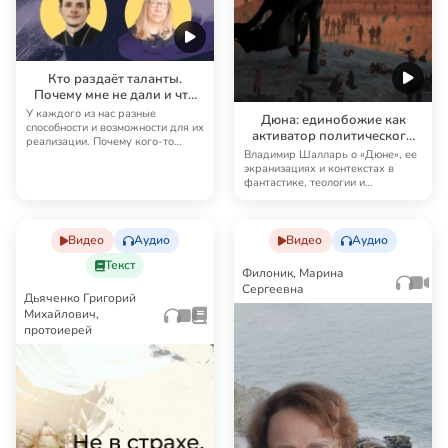
Кто раздаёт таланты.
Почему мне не дали и что
теперь делать?
У каждого из нас разные
Дюна: единобожие как
способности и возможности для их
активатор политического
реализации. Почему кого-то
воображения и революции
Владимир Шалларь о «Дюне», ее
«Боженька поцело…
экранизациях и контекстах в
фантастике, теологии и
философии. Пустыня …
Видео
Аудио
Видео
Аудио
Текст
Филоник, Марина
Сергеевна
Дьяченко Григорий
Михайлович,
протоиерей