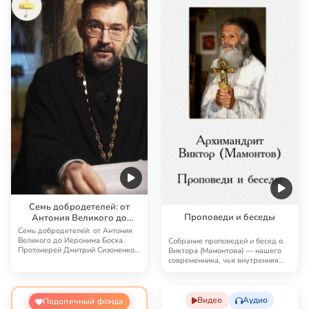
Семь добродетелей: от
Проповеди и беседы
Антония Великого до
Иеронима Босха
Семь добродетелей: от Антония
Великого до Иеронима Босха.
Собрание проповедей и бесед о.
Протоиерей Дмитрий Сизоненко о
Виктора (Мамонтова) — нашего
христиански…
современника, чья внутренняя
интеллигент…
Видео
Аудио
Подопечный фонда