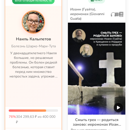
Благотворительность
Иоанн (Гуайта),
иеромонах (Giovanni
Guaita)
Наиль Калыпетов
Болезнь Шарко-Мари-Тута
У двенадцатилетнего Наиля
большие, но решаемые
проблемы. Он болен редкой
болезнью, которая ставит
перед ним множество
непростых задача, угрожая в
противном случае
парализацией и даже
худшим. Это история будет
длиться долго, и важно,
чтобы лечение не...
76%
304 299,63 ₽ из 400 000
Смыть грех — родиться
₽
заново: иеромонах Иоанн
(Гуайта) о Крещении в
Все у нас перемешалось —