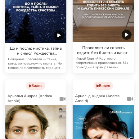
Позволяет ли совесть
До и после: мистика, тайна
ездить без билета и качать
и смысл Рождества
пиратский сериал?
Христова
Иерей Сергий Круглов о
Рождение Спасителя — тайна,
современных православных. Мы
которую невозможно познать. Но
приходим в храм разными
можно прочувствовать сердцем.
дорогами. Прямыми, кривы…
Событие, из…
Видео
Видео
Арнольд Андреа (Andrea
Арнольд Андреа (Andrea
Arnold)
Arnold)