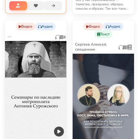
Иордане и купании в
таинства, праздники, обряды,
смыслы и образы. Так все-таки
проруби
Крещение — это т…
Видео
Аудио
Видео
Аудио
Текст
—
Сергеев Алексей,
священник