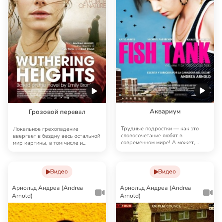
Аквариум
Грозовой перевал
Трудные подростки — как это
Локальное грехопадение
словосочетание любят в
ввергает в бездну весь остальной
современном мире! А может,
мир картины, в том числе и
начать с семей? Пятнад…
главных героев. Б…
Видео
Видео
Арнольд Андреа (Andrea
Арнольд Андреа (Andrea
Arnold)
Arnold)