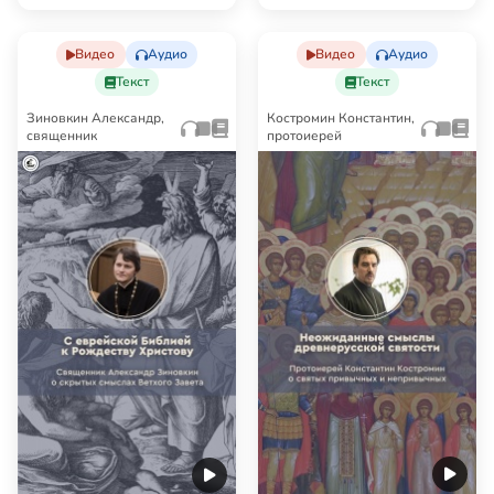
Но поч…
Видео
Аудио
Видео
Аудио
Текст
Текст
Зиновкин Александр,
Костромин Константин,
священник
протоиерей