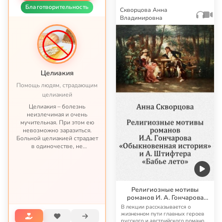
Благотворительность
Скворцова Анна
Владимировна
Целиакия
Помощь людям, страдающим
целиакией
Целиакия – болезнь
неизлечимая и очень
мучительная. При этом ею
невозможно заразиться.
Больной целиакией страдает
в одиночестве, не
представляя опасности ни
для кого, кроме своих
потомков. С целиакией
можно жить – но это трудная
жизнь по непростым пр...
Религиозные мотивы
романов И. А. Гончарова
«Обыкновенная история» и
В лекции рассказывается о
А. Штифтера «Бабье лето»
жизненном пути главных героев
русского и австрийского романов.