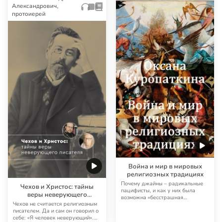
Александрович,
протоиерей
Война и мир в мировых
религиозных традициях
Почему джайны – радикальные
Чехов и Христос: тайны
пацифисты, и как у них была
веры неверующего
возможна «бесстрашная
писателя
Чехов не считается религиозным
королева» Аббакка Чоут…
писателем. Да и сам он говорил о
себе: «Я человек неверующий».