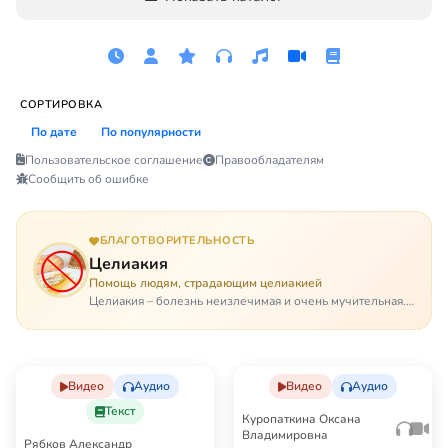
СОРТИРОВКА
По дате
По популярности
Пользовательское соглашение
Правообладателям
Сообщить об ошибке
БЛАГОТВОРИТЕЛЬНОСТЬ
Целиакия
Помощь людям, страдающим целиакией
Целиакия – болезнь неизлечимая и очень мучительная.
При этом ею невозможно заразиться. Больной
целиакией страдает в одиночестве, не представляя
опасности ни для кого, кроме своих п…
Видео
Аудио
Видео
Аудио
Текст
Куропаткина Оксана
Владимировна
Рябков Александр