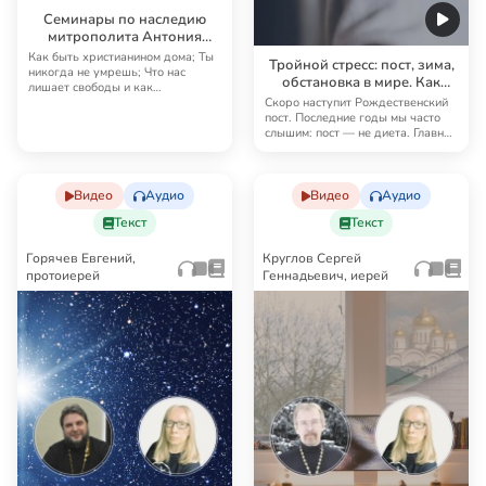
Семинары по наследию
митрополита Антония
Сурожского
Как быть христианином дома; Ты
Тройной стресс: пост, зима,
никогда не умрешь; Что нас
обстановка в мире. Как
лишает свободы и как
поддержать здоровье
освободиться от завис…
Скоро наступит Рождественский
физическое и духовное?
пост. Последние годы мы часто
слышим: пост — не диета. Главное
в посте…
Видео
Аудио
Видео
Аудио
Текст
Текст
Горячев Евгений,
Круглов Сергей
протоиерей
Геннадьевич, иерей