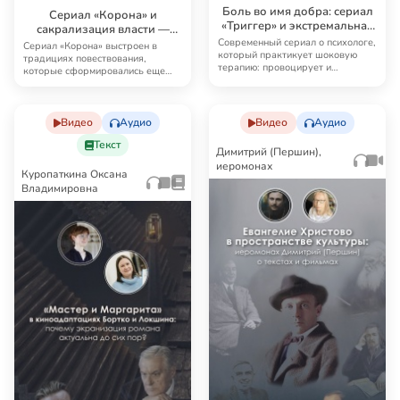
Боль во имя добра: сериал
Сериал «Корона» и
«Триггер» и экстремальная
сакрализация власти —
психология
безопасный способ любить
Современный сериал о психологе,
Сериал «Корона» выстроен в
который практикует шоковую
монархию?
традициях повествования,
терапию: провоцирует и
которые сформировались еще
манипулирует, поме…
при создании Шекспиро…
Видео
Аудио
Видео
Аудио
Текст
Димитрий (Першин),
иеромонах
Куропаткина Оксана
Владимировна