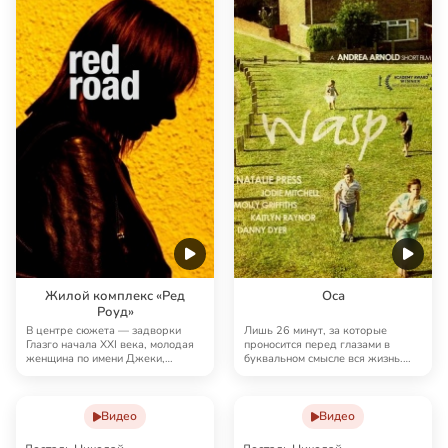
Жилой комплекс «Ред
Оса
Роуд»
В центре сюжета — задворки
Лишь 26 минут, за которые
Глазго начала XXI века, молодая
проносится перед глазами в
женщина по имени Джеки,
буквальном смысле вся жизнь.
которая работает …
Дети — как взрослы…
Видео
Видео