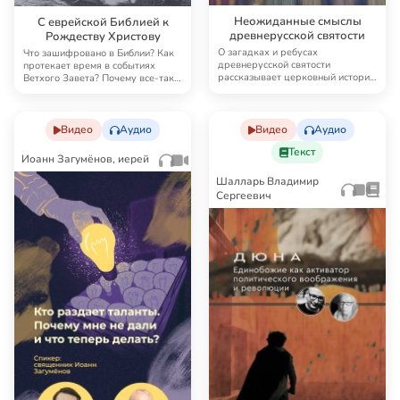
Неожиданные смыслы
С еврейской Библией к
древнерусской святости
Рождеству Христову
О загадках и ребусах
Что зашифровано в Библии? Как
древнерусской святости
протекает время в событиях
рассказывает церковный историк
Ветхого Завета? Почему все-таки
протоиерей Константин Кос…
Адам съел з…
Видео
Аудио
Видео
Аудио
Текст
Иоанн Загумёнов, иерей
Шалларь Владимир
Сергеевич