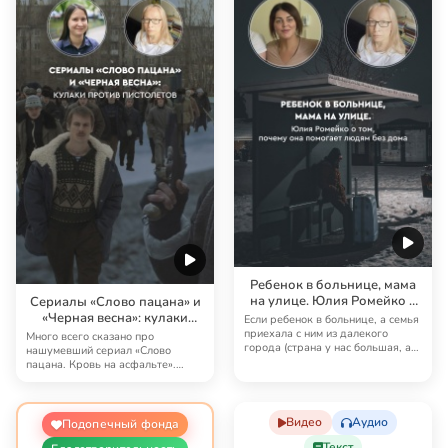
Ребенок в больнице, мама
на улице. Юлия Ромейко о
Сериалы «Слово пацана» и
том, почему она помогает
«Черная весна»: кулаки
Если ребенок в больнице, а семья
бездомным
против пистолетов
приехала с ним из далекого
Много всего сказано про
города (страна у нас большая, а
нашумевший сериал «Слово
лучшие в…
пацана. Кровь на асфальте».
Высказались те, кто смо…
Видео
Аудио
Подопечный фонда
Текст