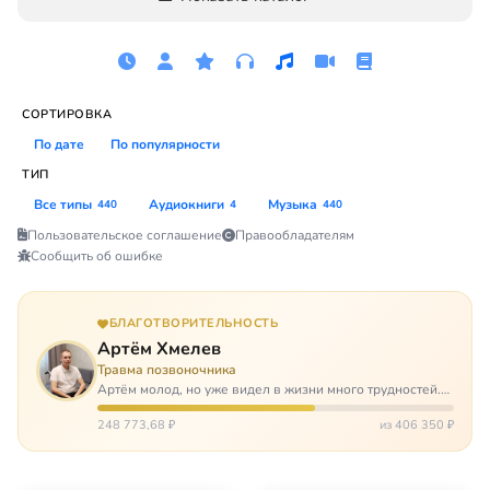
СОРТИРОВКА
По дате
По популярности
ТИП
Все типы
Аудиокниги
Музыка
440
4
440
Пользовательское соглашение
Правообладателям
Сообщить об ошибке
БЛАГОТВОРИТЕЛЬНОСТЬ
Артём Хмелев
Травма позвоночника
Артём молод, но уже видел в жизни много трудностей.
Он сирота, привык заботится о себе сам, но, когда
случилось несчастье, и он был парализован – остался на
248 773,68 ₽
из 406 350 ₽
попечении бабушки. И кр…