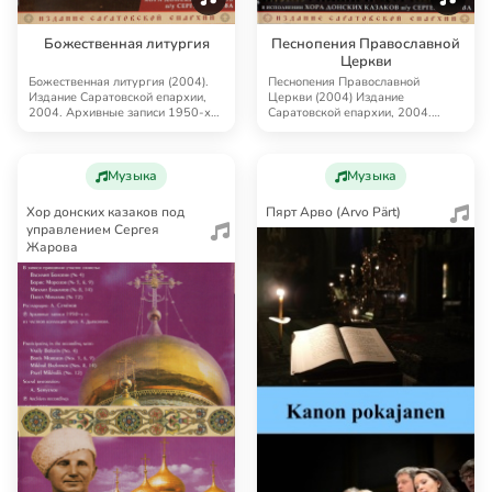
Божественная литургия
Песнопения Православной
Церкви
Божественная литургия (2004).
Песнопения Православной
Издание Саратовской епархии,
Церкви (2004) Издание
2004. Архивные записи 1950-х
Саратовской епархии, 2004.
гг. из частн…
Архивные записи 1940–1950-х…
Музыка
Музыка
Хор донских казаков под
Пярт Арво (Arvo Pärt)
управлением Сергея
Жарова