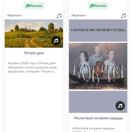
Музыка
Музыка
«Ковчег»
«Ковчег»
Отчий дом
Альбом 2006 года «Отчий дом»
объединят песни о родном крае,
родителях, о Родине. Песни и
стихи «Ковч…
Молитвой согреем сердца
«Молитвой согреем сердца»