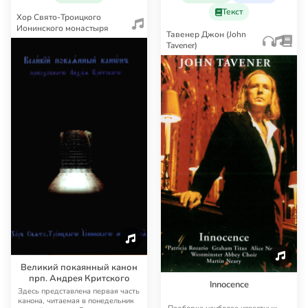
Текст
Хор Свято-Троицкого
Ионинского монастыря
Тавенер Джон (John
Tavener)
Великий покаянный канон
прп. Андрея Критского
Innocence
Здесь представлена первая часть
канона, читаемая в понедельник