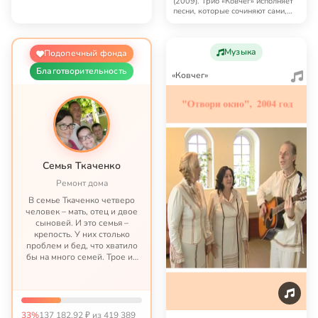
(2009). Трио «Ковчег» исполняет
песни, которые сочиняют сами,
сочиняют муз…
Музыка
Подопечный фонда
Благотворительность
«Ковчег»
Семья Ткаченко
Ремонт дома
В семье Ткаченко четверо
человек – мать, отец и двое
сыновей. И это семья –
крепость. У них столько
проблем и бед, что хватило
бы на много семей. Трое из
четверых – тяжело больны.
Старшему сыну нужна
постоянная реабилитация. У
отца тяжелый диабет, у...
33%
137 182,92 ₽ из 419 389