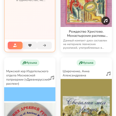
в одиночестве, не
представляя опасности ни
для кого, кроме своих
потомков. С целиакией
можно жить – но это трудная
жизнь по непростым пр...
Рождество Христово.
Монастырские распевы
XVI–XVII вв.
Данный компакт-диск составлен
на материале певческих
рукописей, употребляемых в
богослужебной практи…
Музыка
Музыка
Мужской хор Издательского
Широченко, Анна
отдела Московской
Александровна
патриархии («Древнерусский
распев»)