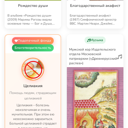
Рождество души
Благодарственный акафист
В альбоме «Рождество души»
Благодарственный акафист
(2009) Марины Рогозы видны
(1987) Симфонический оркестр
основные темы — Бог и Душа,
BBC. Мартин Неари, Джеймс
Семья. Простые ист…
Боумэн (контратенор)…
Музыка
Подопечный фонда
Благотворительность
Мужской хор Издательского
отдела Московской
патриархии («Древнерусский
распев»)
Целиакия
Помощь людям, страдающим
целиакией
Целиакия – болезнь
неизлечимая и очень
мучительная. При этом ею
невозможно заразиться.
Больной целиакией страдает