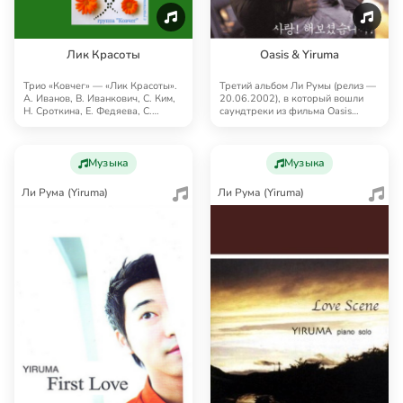
Лик Красоты
Oasis & Yiruma
Трио «Ковчег» — «Лик Красоты».
Третий альбом Ли Румы (релиз —
А. Иванов, В. Иванкович, С. Ким,
20.06.2002), в который вошли
Н. Сроткина, Е. Федяева, С.
саундтреки из фильма Oasis
Феденков…
режиссера Lee…
Музыка
Музыка
Ли Рума (Yiruma)
Ли Рума (Yiruma)