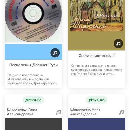
Светлая моя звезда
Песнопения Древней Руси
Какое место занимает в жизни
русского художника, певца, поэта
его Родина? Она ему и мать
На диске представлены
кормящая и …
«Песнопения» в исполнении
мужского хора «Древнерусский
распев». Он был основан…
Музыка
Музыка
Широченко, Анна
Широченко, Анна
Александровна
Александровна