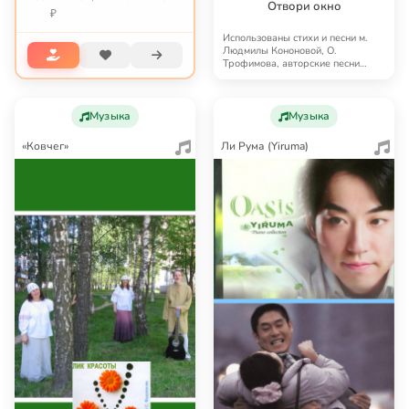
Отвори окно
₽
Использованы стихи и песни м.
Людмилы Кононовой, О.
Трофимова, авторские песни
православных фестивал…
Музыка
Музыка
«Ковчег»
Ли Рума (Yiruma)