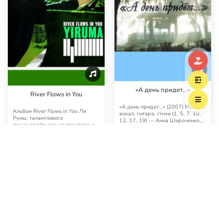
«А день придет…»
River Flows in You
«А день придет…» (2007) Музыка,
Альбом River Flows in You Ли
вокал, гитара, стихи (1, 5, 7, 10,
Румы, талантливого
12, 17, 19) — Анна Широченко.
южнокорейского композитора и
Зап…
пианиста. В 2001 г. Ли …
Музыка
Нужна помощь
Роман (Тамберг),
архидиакон