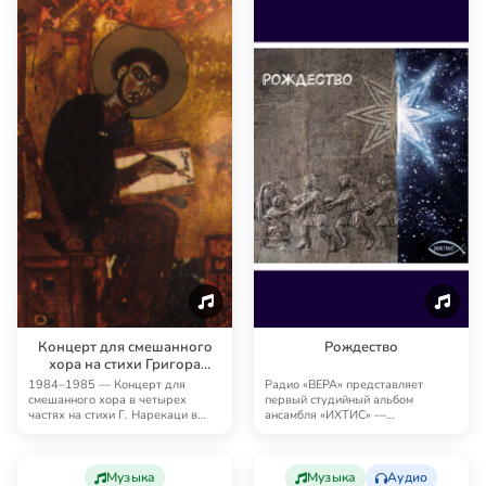
Концерт для смешанного
Рождество
хора на стихи Григора
Нарекского из «Книги
1984–1985 — Концерт для
Радио «ВЕРА» представляет
скорбных песнопений»
смешанного хора в четырех
первый студийный альбом
частях на стихи Г. Нарекаци в
ансамбля «ИХТИС» —
переводе на русский …
«Рождество» (2014), включающий
…
Музыка
Музыка
Аудио