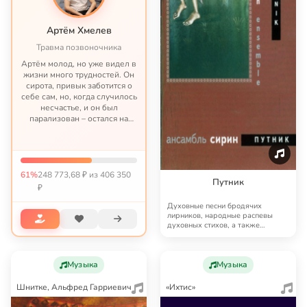
Артём Хмелев
Травма позвоночника
Артём молод, но уже видел в
жизни много трудностей. Он
сирота, привык заботится о
себе сам, но, когда случилось
несчастье, и он был
парализован – остался на
попечении бабушки. И кроме
помощи незнакомых людей,
рассчитывать ему вообще не
что и не на ко...
61%
248 773,68 ₽ из 406 350
Путник
₽
Духовные песни бродячих
лирников, народные распевы
духовных стихов, а также
авторские распевы «Сирин…
Музыка
Музыка
Шнитке, Альфред Гарриевич
«Ихтис»