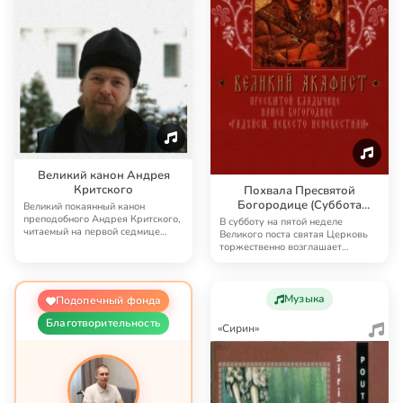
Великий канон Андрея
Критского
Похвала Пресвятой
Богородице (Суббота
Великий покаянный канон
Акафиста)
преподобного Андрея Критского,
В субботу на пятой неделе
читаемый на первой седмице
Великого поста святая Церковь
Великого поста. Со…
торжественно возглашает
молебное пение акафи…
Музыка
Подопечный фонда
Благотворительность
«Сирин»