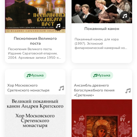
Покаянный канон
Песнопения Великого
Покаянный канон, для хора
поста
(1997). Эстонский
филармонический камерный хор.
Песнопения Великого поста.
Дирижер — Тыну Кальюсте. В…
Издание Саратовской епархии,
2004. Архивные записи 1950-х
гг. из частной …
Музыка
Музыка
Хор Московского
Ансамбль древнего
Сретенского монастыря
богослужебного пения
«Сретение»