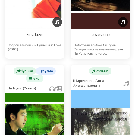
First Love
Lovescene
Второй альбом Ли Румы First Love
Дебютный альбом Ли Румы.
(2001)
Сегодня многие позиционируют
Ли Руму как яркого
представителя направления N…
Музыка
Аудио
Музыка
Текст
Широченко, Анна
Александровна
Ли Рума (Yiruma)