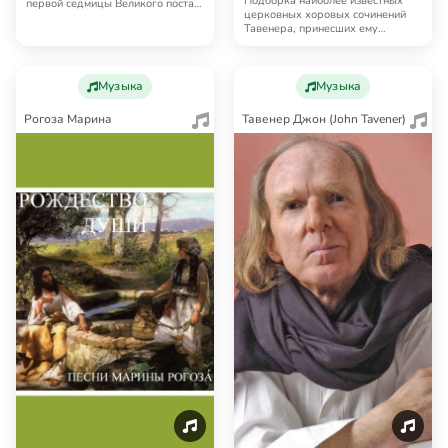
Подборка наиболее известных
первой седмицы Великого поста.
церковных хоровых сочинений
Исполн…
Тавенера, принесших ему
теперешнее признание…
Музыка
Музыка
Рогоза Марина
Тавенер Джон (John Tavener)