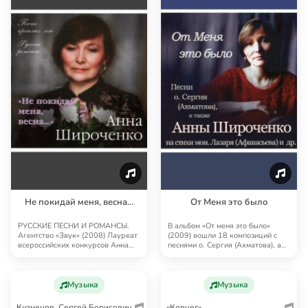
Не покидай меня, весна…
От Меня это было
РУССКИЕ ПЕСНИ И РОМАНСЫ.
В альбом «От меня это было»
Агентство «Звук» (2008) Лауреат
(2009) вошли 18 композиций с
всероссийских конкурсов Анна
песнями о. Сергия (Ахматова), а
Широченко — во…
также Анны …
Музыка
Музыка
Кузнецов, Сергей Борисович
«Ковчег»