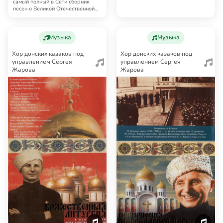
самый полный в Сети сборник
песен о Великой Отечественной
войне, написан…
Музыка
Музыка
Хор донских казаков под
Хор донских казаков под
управлением Сергея
управлением Сергея
Жарова
Жарова