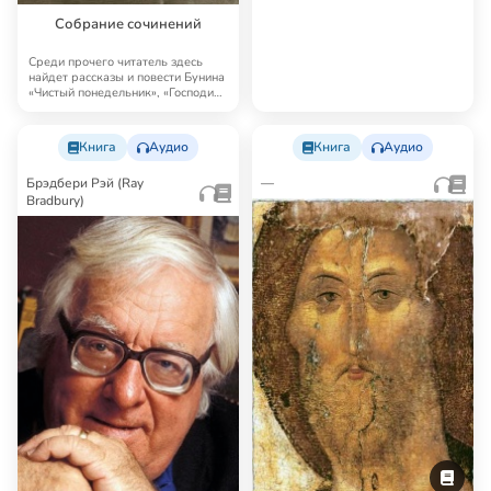
Собрание сочинений
Среди прочего читатель здесь
найдет рассказы и повести Бунина
«Чистый понедельник», «Господин
из Сан…
Книга
Аудио
Книга
Аудио
Брэдбери Рэй (Ray
—
Bradbury)