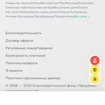
Рождество Христово
Пасха
Великий пост
Пост
Молитва
Литургия
Бог
Святость
О любви
Христианский брак
Воспитание детей
Смерть
Как читать Библию
Зачем нужна религия
Покров Богородицы
Успение Богородицы
Преображение
Пятидесятница
Все темы →
Благотворительность
Договор оферты
Регулярные пожертвования
Безопасность платежей
Политика возврата
О проекте
Политика персональных данных
© 2008 — 2026 Благотворительный фонд «Предание»
НКО №7712031589
Пожертвование согласно ст.582 ГК РФ. Без налога
Выберите трек
Мельников Виталий Вячеславович
(НДС)