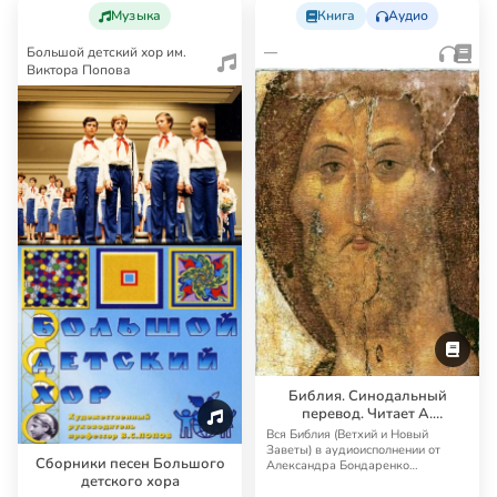
Музыка
Книга
Аудио
Большой детский хор им.
—
Виктора Попова
Библия. Синодальный
перевод. Читает А.
Бондаренко и И.
Вся Библия (Ветхий и Новый
Прудовский
Заветы) в аудиоисполнении от
Сборники песен Большого
Александра Бондаренко
детского хора
Синодальный перевод — …