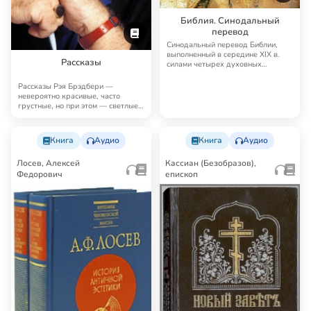
Библия. Синодальный
перевод
Синодальный перевод Библии,
выполненный в середине XIX в.
Рассказы
силами четырех духовных
академий, до сих п…
Рассказы Рэя Брэдбери —
невероятно красивые, часто
грустные, но при этом — светлые,
человечные, поэт…
Книга
Аудио
Книга
Аудио
Лосев, Алексей
Кассиан (Безобразов),
Федорович
епископ