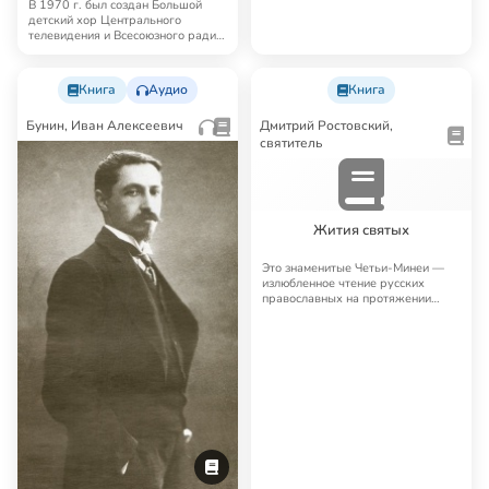
В 1970 г. был создан Большой
детский хор Центрального
телевидения и Всесоюзного радио
(ныне входит в…
Книга
Аудио
Книга
Бунин, Иван Алексеевич
Дмитрий Ростовский,
святитель
Жития святых
Это знаменитые Четьи-Минеи —
излюбленное чтение русских
православных на протяжении
многих лет. Четьи…