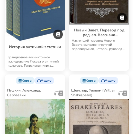
Новый Завет. Перевод под
ред. еп. Кассиана
(Безобразова)
Настоящий перевод Нового
Завета выполнен группой
История античной эстетики
переводчиков, которой руководил
известный русский б…
Грандиозное восьмитомное
исследование Лосева о античной
культуре. Гениальная книга,
далеко выходящая…
Книга
Аудио
Книга
Аудио
Пушкин, Александр
Шекспир, Уильям (William
Сергеевич
Shakespeare)