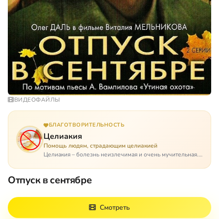
ВИДЕОФАЙЛЫ
БЛАГОТВОРИТЕЛЬНОСТЬ
Целиакия
Помощь людям, страдающим целиакией
Целиакия – болезнь неизлечимая и очень мучительная.
При этом ею невозможно заразиться. Больной
целиакией страдает в одиночестве, не представляя
Отпуск в сентябре
опасности ни для кого, кроме своих п…
Смотреть