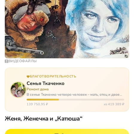
ВИДЕОФАЙЛЫ
БЛАГОТВОРИТЕЛЬНОСТЬ
Семья Ткаченко
Ремонт дома
В семье Ткаченко четверо человек – мать, отец и двое
сыновей. И это семья – крепость. У них столько проблем
и бед, что хватило бы на много семей. Трое из четверых
139 750,95 ₽
из 419 389 ₽
– тяжело больны.…
Женя, Женечка и „Катюша“