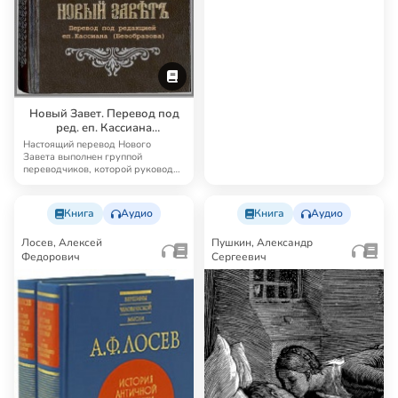
Новый Завет. Перевод под
ред. еп. Кассиана
(Безобразова)
Настоящий перевод Нового
Завета выполнен группой
переводчиков, которой руководил
известный русский б…
Книга
Аудио
Книга
Аудио
Лосев, Алексей
Пушкин, Александр
Федорович
Сергеевич