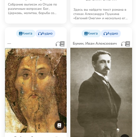
Собрание выписок из Отцов по
различным вопросам: Бог,
Здесь вы найдете текст романа в
Церковь, молитва, борьба со
стихах Александра Пушкина
страстями, конфлик…
«Евгений Онегин» и несколько его
аудиоверс…
Книга
Аудио
Книга
Аудио
—
Бунин, Иван Алексеевич