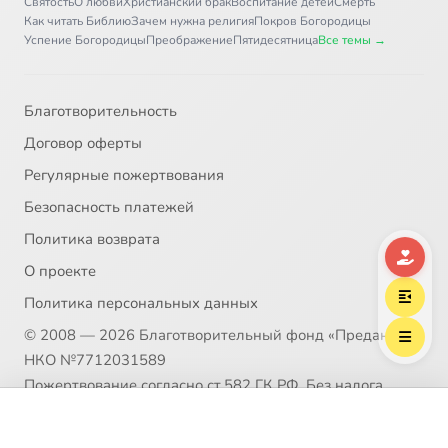
Святость
О любви
Христианский брак
Воспитание детей
Смерть
Как читать Библию
Зачем нужна религия
Покров Богородицы
Успение Богородицы
Преображение
Пятидесятница
Все темы →
Благотворительность
Договор оферты
Регулярные пожертвования
Безопасность платежей
Политика возврата
О проекте
Политика персональных данных
© 2008 — 2026 Благотворительный фонд «Предание»
НКО №7712031589
Пожертвование согласно ст.582 ГК РФ. Без налога
(НДС)
Выберите трек
Мотыль Владимир Яковлевич
Политика возврата