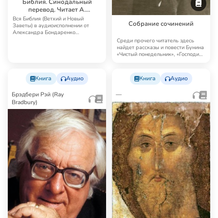
Библия. Синодальный
перевод. Читает А.
Бондаренко и И.
Вся Библия (Ветхий и Новый
Собрание сочинений
Прудовский
Заветы) в аудиоисполнении от
Александра Бондаренко
Синодальный перевод — …
Среди прочего читатель здесь
найдет рассказы и повести Бунина
«Чистый понедельник», «Господин
из Сан…
Книга
Аудио
Книга
Аудио
Брэдбери Рэй (Ray
—
Bradbury)