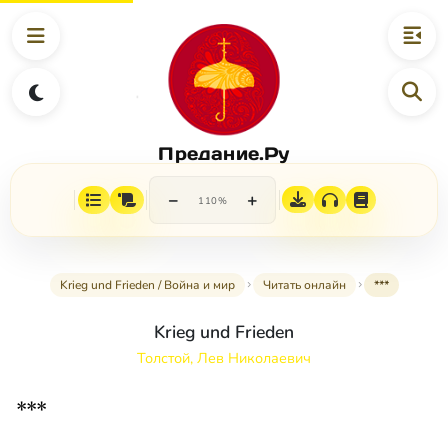
Предание.Ру
−
+
110%
Krieg und Frieden / Война и мир
Читать онлайн
***
Krieg und Frieden
Толстой, Лев Николаевич
***